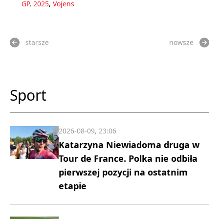
GP
,
2025
,
Vojens
starsze
nowsze
Sport
2026-08-09, 23:06
Katarzyna Niewiadoma druga w
Tour de France. Polka nie odbiła
pierwszej pozycji na ostatnim
etapie