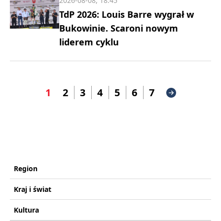
2026-08-08, 18:45
TdP 2026: Louis Barre wygrał w
Bukowinie. Scaroni nowym
liderem cyklu
1
2
3
4
5
6
7
Region
Kraj i świat
Kultura