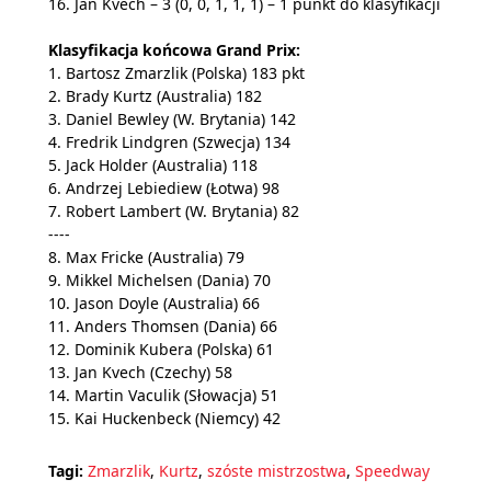
16. Jan Kvěch – 3 (0, 0, 1, 1, 1) – 1 punkt do klasyfikacji
Klasyfikacja końcowa Grand Prix:
1. Bartosz Zmarzlik (Polska) 183 pkt
2. Brady Kurtz (Australia) 182
3. Daniel Bewley (W. Brytania) 142
4. Fredrik Lindgren (Szwecja) 134
5. Jack Holder (Australia) 118
6. Andrzej Lebiediew (Łotwa) 98
7. Robert Lambert (W. Brytania) 82
----
8. Max Fricke (Australia) 79
9. Mikkel Michelsen (Dania) 70
10. Jason Doyle (Australia) 66
11. Anders Thomsen (Dania) 66
12. Dominik Kubera (Polska) 61
13. Jan Kvech (Czechy) 58
14. Martin Vaculik (Słowacja) 51
15. Kai Huckenbeck (Niemcy) 42
Tagi:
Zmarzlik
,
Kurtz
,
szóste mistrzostwa
,
Speedway