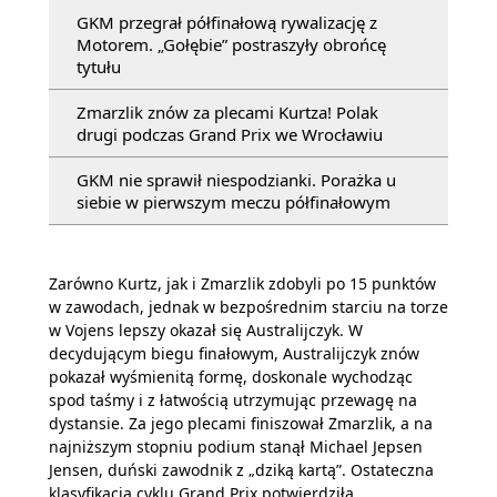
GKM przegrał półfinałową rywalizację z
Motorem. „Gołębie” postraszyły obrońcę
tytułu
Zmarzlik znów za plecami Kurtza! Polak
drugi podczas Grand Prix we Wrocławiu
GKM nie sprawił niespodzianki. Porażka u
siebie w pierwszym meczu półfinałowym
Zarówno Kurtz, jak i Zmarzlik zdobyli po 15 punktów
w zawodach, jednak w bezpośrednim starciu na torze
w Vojens lepszy okazał się Australijczyk. W
decydującym biegu finałowym, Australijczyk znów
pokazał wyśmienitą formę, doskonale wychodząc
spod taśmy i z łatwością utrzymując przewagę na
dystansie. Za jego plecami finiszował Zmarzlik, a na
najniższym stopniu podium stanął Michael Jepsen
Jensen, duński zawodnik z „dziką kartą”. Ostateczna
klasyfikacja cyklu Grand Prix potwierdziła