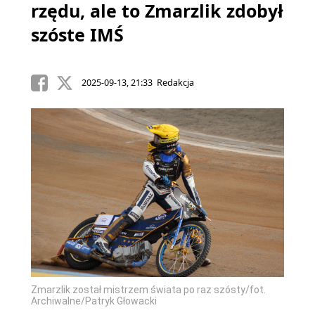
rzędu, ale to Zmarzlik zdobył
szóste IMŚ
2025-09-13, 21:33 Redakcja
Zmarzlik został mistrzem świata po raz szósty/fot.
Archiwalne/Patryk Głowacki