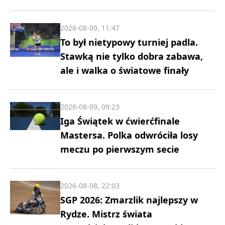
2026-08-09, 11:47
To był nietypowy turniej padla.
Stawką nie tylko dobra zabawa,
ale i walka o światowe finały
2026-08-09, 09:23
Iga Świątek w ćwierćfinale
Mastersa. Polka odwróciła losy
meczu po pierwszym secie
2026-08-08, 22:03
SGP 2026: Zmarzlik najlepszy w
Rydze. Mistrz świata