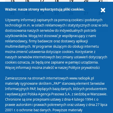
15
16
17
18
19
20
21
Ważne: nasze strony wykorzystują pliki cookies.
22
23
24
25
26
27
28
Używamy informacji zapisanych za pomocą cookies i podobnych
technologii m.in. w celach reklamowych i statystycznych oraz w celu
29
30
01
02
03
04
05
dostosowania naszych serwisów do indywidualnych potrzeb
użytkowników. Mogą też stosować je współpracujący z nami
reklamodawcy, firmy badawcze oraz dostawcy aplikacji
multimedialnych. W programie służącym do obsługi internetu
można zmienić ustawienia dotyczące cookies. Korzystanie z
Polityka Prywatności
naszych serwisów internetowych bez zmiany ustawień dotyczących
Zasady korzystania z Serwisu
cookies oznacza, że będą one zapisane w pamięci urządzenia.
Więcej informacji można znaleźć w naszej
Polityce prywatności
Organizacje Pożytku Publicznego
Cyfryzacja DAB+
Zamieszczone na stronach internetowych www.radiopik.pl
materiały sygnowane skrótem „PAP” stanowią element Serwisów
Polityka ochrony danych osobowych
Informacyjnych PAP, będących bazą danych, których producentem
Abonament
i wydawcą jest Polska Agencja Prasowa S.A. z siedzibą w Warszawie.
Zamówienia publiczne
Chronione są one przepisami ustawy z dnia 4 lutego 1994 r. o
prawie autorskim i prawach pokrewnych oraz ustawy z dnia 27 lipca
2001 r. o ochronie baz danych. Powyższe materiały