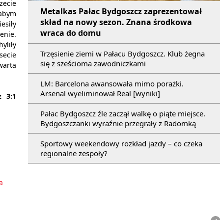
zecie
Metalkas Pałac Bydgoszcz zaprezentował
łabym
skład na nowy sezon. Znana środkowa
esiły
wraca do domu
enie.
yliły
Trzęsienie ziemi w Pałacu Bydgoszcz. Klub żegna
secie
się z sześcioma zawodniczkami
warta
LM: Barcelona awansowała mimo porażki.
Arsenal wyeliminował Real [wyniki]
 3:1
Pałac Bydgoszcz źle zaczął walkę o piąte miejsce.
Bydgoszczanki wyraźnie przegrały z Radomką
Sportowy weekendowy rozkład jazdy – co czeka
regionalne zespoły?
a