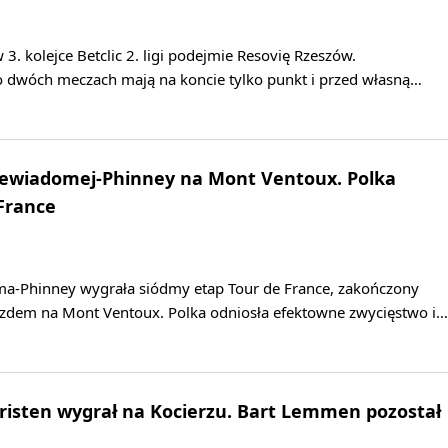
3. kolejce Betclic 2. ligi podejmie Resovię Rzeszów.
po dwóch meczach mają na koncie tylko punkt i przed własną…
Niewiadomej-Phinney na Mont Ventoux. Polka
 France
a-Phinney wygrała siódmy etap Tour de France, zakończony
dem na Mont Ventoux. Polka odniosła efektowne zwycięstwo i…
hristen wygrał na Kocierzu. Bart Lemmen pozostał