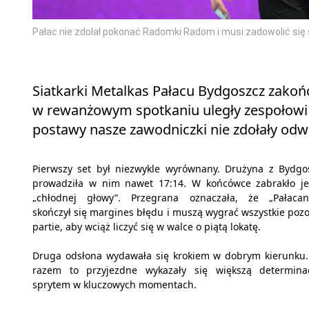
Pałac nie zdołał pokonać Radomki Radom i musi zadowolić si
Siatkarki Metalkas Pałacu Bydgoszcz zakoń
w rewanżowym spotkaniu uległy zespołow
postawy nasze zawodniczki nie zdołały od
Pierwszy set był niezwykle wyrównany. Drużyna z Bydgo
prowadziła w nim nawet 17:14. W końcówce zabrakło j
„chłodnej głowy”. Przegrana oznaczała, że „Pałaca
skończył się margines błędu i muszą wygrać wszystkie pozo
partie, aby wciąż liczyć się w walce o piątą lokatę.
Druga odsłona wydawała się krokiem w dobrym kierunku
razem to przyjezdne wykazały się większą determina
sprytem w kluczowych momentach.