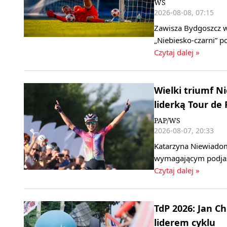
WS
2026-08-08, 07:15
Zawisza Bydgoszcz w 
„Niebiesko‑czarni” 
Czytaj dalej »
Wielki triumf 
liderką Tour de
PAP/WS
2026-08-07, 20:33
Katarzyna Niewiadom
wymagającym podjaz
Czytaj dalej »
TdP 2026: Jan C
liderem cyklu