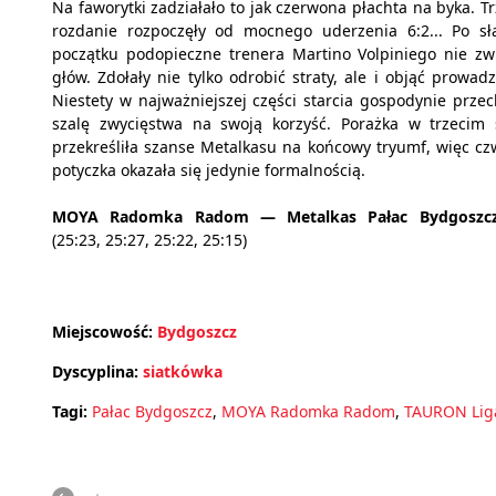
Na faworytki zadziałało to jak czerwona płachta na byka. Tr
rozdanie rozpoczęły od mocnego uderzenia 6:2... Po s
początku podopieczne trenera Martino Volpiniego nie zwi
głów. Zdołały nie tylko odrobić straty, ale i objąć prowadz
Niestety w najważniejszej części starcia gospodynie przech
szalę zwycięstwa na swoją korzyść. Porażka w trzecim 
przekreśliła szanse Metalkasu na końcowy tryumf, więc cz
potyczka okazała się jedynie formalnością.
MOYA Radomka Radom — Metalkas Pałac Bydgoszcz
(25:23, 25:27, 25:22, 25:15)
Miejscowość:
Bydgoszcz
Dyscyplina:
siatkówka
Tagi:
Pałac Bydgoszcz
,
MOYA Radomka Radom
,
TAURON Lig