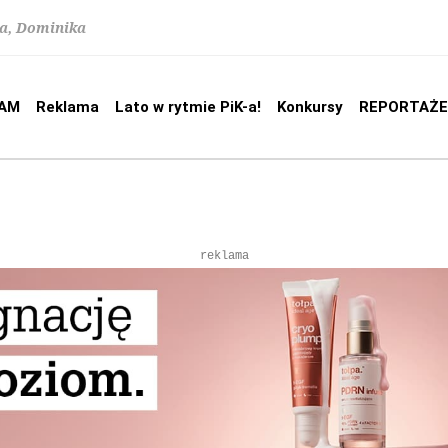
na, Dominika
AM
Reklama
Lato w rytmie PiK-a!
Konkursy
REPORTAŻE
reklama