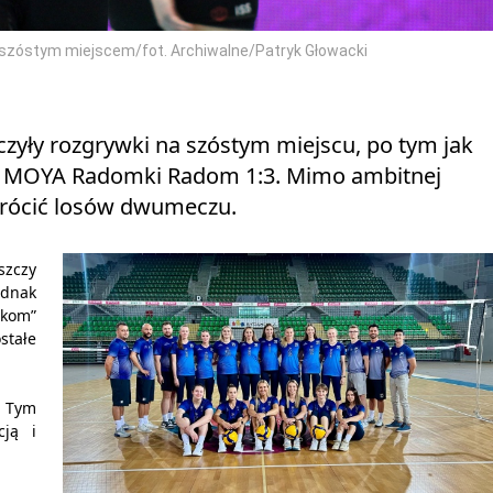
ę szóstym miejscem/fot. Archiwalne/Patryk Głowacki
czyły rozgrywki na szóstym miejscu, po tym jak
i MOYA Radomki Radom 1:3. Mimo ambitnej
wrócić losów dwumeczu.
szczy
ednak
nkom”
stałe
. Tym
cją i