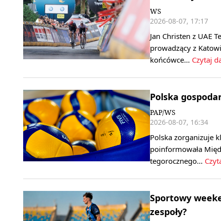
WS
2026-08-07, 17:17
Jan Christen z UAE T
prowadzący z Katowi
końcówce…
Czytaj da
Polska gospoda
PAP/WS
2026-08-07, 16:34
Polska zorganizuje k
poinformowała Międ
tegorocznego…
Czyta
Sportowy weeken
zespoły?