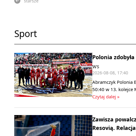
starsze
Sport
Polonia zdobyła
WS
2026-08-08, 17:40
Abramczyk Polonia B
50:40 w 13. kolejce 
Czytaj dalej »
Zawisza powalcz
Resovią. Relacja