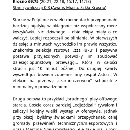
Krosno 69:75
(20:21, 22:18, 15:17, 11:18)
Stan rywalizacji 0:3 (Awans Miasto Szkła Krosno)
Starcie w Pelplinie w wielu momentach przypominało
bardziej bijatykę w oktagonie niż współczesny mecz
koszykówki. Nic dziwnego – obie ekipy miały o co
walczyć. Lepiej rozpoczęli pelplinianie. W pierwszych
dziesięciu minutach wychodziło im prawie wszystko.
Znakomita selekcja rzutowa „zza łuku” i pasywna
postawa przyjezdnych pozwoliły im zbudować
dziesięciopunktową przewagę... Którą w całości
stracili już 10 minut później. Do drugiej kwarty
wyszedł już bowiem zupełnie inny zespół Astorii. W
efekcie na przerwę „czarno-czerwoni” schodzili z
minimalnym prowadzeniem.
Druga połowa to przykład „brudnego” play-offowego
starcia. Goście coraz bardziej „odjeżdżali” rywalom i
zaliczyli kolejny wielki występ w ofensywie. Jednak
przy okazji byliśmy świadkami przepychanek, całej
gromady przewinień technicznych/niesportowych i
urazu Marcina Nowakowskiego. Ale takie już „uroki”