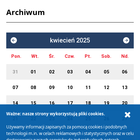
Archiwum
kwiecień 2025
Pon.
Wt.
Śr.
Czw.
Pt.
Sob.
Nd.
31
01
02
03
04
05
06
07
08
09
10
11
12
13
14
15
16
17
18
19
20
Ważne: nasze strony wykorzystują pliki cookies.
21
22
23
24
25
26
27
Używamy informacji zapisanych za pomocą cookies i podobnych
technologii m.in. w celach reklamowych i statystycznych oraz w celu
28
29
30
01
02
03
04