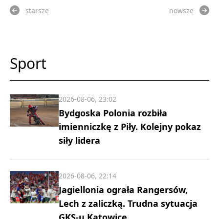
starsze
nowsze
Sport
2026-08-06, 23:02
Bydgoska Polonia rozbiła
imienniczkę z Piły. Kolejny pokaz
siły lidera
2026-08-06, 22:14
Jagiellonia ograła Rangersów,
Lech z zaliczką. Trudna sytuacja
GKS-u Katowice