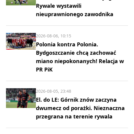
Rywale wystawili
nieuprawnionego zawodnika
2026-08-06, 10:15
Polonia kontra Polonia.
Bydgoszczanie chcą zachować
miano niepokonanych! Relacja w
PR PiK
2026-08-05, 23:48
El. do LE: Górnik znów zaczyna
dwumecz od porażki. Nieznaczna
przegrana na terenie rywala