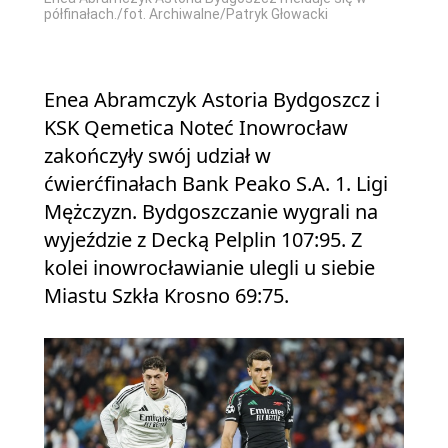
półfinałach./fot. Archiwalne/Patryk Głowacki
Enea Abramczyk Astoria Bydgoszcz i
KSK Qemetica Noteć Inowrocław
zakończyły swój udział w
ćwierćfinałach Bank Peako S.A. 1. Ligi
Mężczyzn. Bydgoszczanie wygrali na
wyjeździe z Decką Pelplin 107:95. Z
kolei inowrocławianie ulegli u siebie
Miastu Szkła Krosno 69:75.