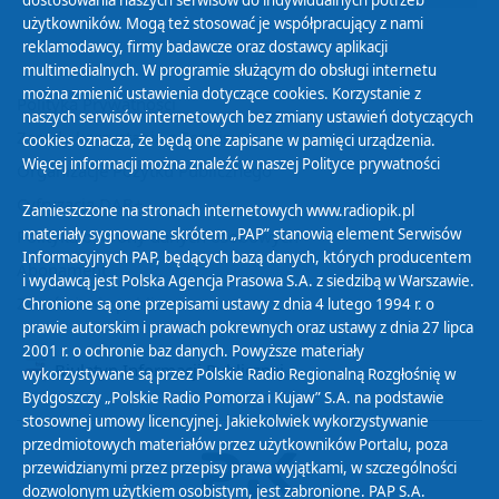
dostosowania naszych serwisów do indywidualnych potrzeb
użytkowników. Mogą też stosować je współpracujący z nami
reklamodawcy, firmy badawcze oraz dostawcy aplikacji
multimedialnych. W programie służącym do obsługi internetu
można zmienić ustawienia dotyczące cookies. Korzystanie z
Polityka Prywatności
naszych serwisów internetowych bez zmiany ustawień dotyczących
Zasady korzystania z Serwisu
cookies oznacza, że będą one zapisane w pamięci urządzenia.
Więcej informacji można znaleźć w naszej
Polityce prywatności
Organizacje Pożytku Publicznego
Cyfryzacja DAB+
Zamieszczone na stronach internetowych www.radiopik.pl
materiały sygnowane skrótem „PAP” stanowią element Serwisów
Polityka ochrony danych osobowych
Informacyjnych PAP, będących bazą danych, których producentem
Abonament
i wydawcą jest Polska Agencja Prasowa S.A. z siedzibą w Warszawie.
Zamówienia publiczne
Chronione są one przepisami ustawy z dnia 4 lutego 1994 r. o
prawie autorskim i prawach pokrewnych oraz ustawy z dnia 27 lipca
2001 r. o ochronie baz danych. Powyższe materiały
Biuletyn Informacji Publicznej
wykorzystywane są przez Polskie Radio Regionalną Rozgłośnię w
Bydgoszczy „Polskie Radio Pomorza i Kujaw” S.A. na podstawie
stosownej umowy licencyjnej. Jakiekolwiek wykorzystywanie
przedmiotowych materiałów przez użytkowników Portalu, poza
przewidzianymi przez przepisy prawa wyjątkami, w szczególności
dozwolonym użytkiem osobistym, jest zabronione. PAP S.A.