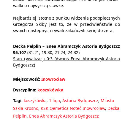
walki o najwyższą stawkę.
Najbardziej istotne z punktu widzenia podopiecznych
Grzegorza Skiby jest to, że w przeciwieństwie do
swoich następnych rywali zakończyli serię do zera.
Decka Pelplin – Enea Abramczyk Astoria Bydgoszcz
95:107
(31:21, 19:30, 21:24, 24:32)
Stan rywalizacji 0:3 (Awans Enea Abramczyk Astoria
Bydgoszcz)
Miejscowość:
Inowrocław
Dyscyplina:
koszykówka
Tagi:
koszykówka
,
1 liga
,
Astoria Bydgoszcz
,
Miasto
Szkła Krosno
,
KSK Qemetica Noteć Inowrocław
,
Decka
Pelplin
,
Enea Abramczyk Astoria Bydgoszcz