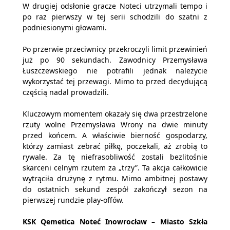
W drugiej odsłonie gracze Noteci utrzymali tempo i
po raz pierwszy w tej serii schodzili do szatni z
podniesionymi głowami.
Po przerwie przeciwnicy przekroczyli limit przewinień
już po 90 sekundach. Zawodnicy Przemysława
Łuszczewskiego nie potrafili jednak należycie
wykorzystać tej przewagi. Mimo to przed decydującą
częścią nadal prowadzili.
Kluczowym momentem okazały się dwa przestrzelone
rzuty wolne Przemysława Wrony na dwie minuty
przed końcem. A właściwie bierność gospodarzy,
którzy zamiast zebrać piłkę, poczekali, aż zrobią to
rywale. Za tę niefrasobliwość zostali bezlitośnie
skarceni celnym rzutem za „trzy”. Ta akcja całkowicie
wytrąciła drużynę z rytmu. Mimo ambitnej postawy
do ostatnich sekund zespół zakończył sezon na
pierwszej rundzie play-offów.
KSK Qemetica Noteć Inowrocław – Miasto Szkła