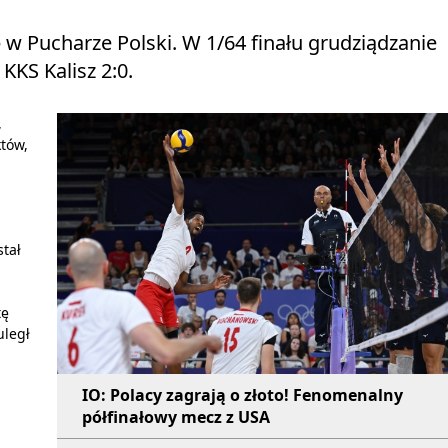
w Pucharze Polski. W 1/64 finału grudziądzanie
KKS Kalisz 2:0.
,
tów,
stał
tę
uległ
IO: Polacy zagrają o złoto! Fenomenalny
półfinałowy mecz z USA