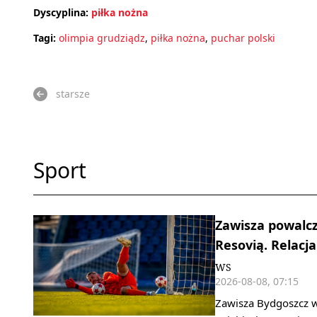
Dyscyplina:
piłka nożna
Tagi:
olimpia grudziądz
,
piłka nożna
,
puchar polski
starsze
Sport
Zawisza powalcz
Resovią. Relacja
WS
2026-08-08, 07:15
Zawisza Bydgoszcz w 