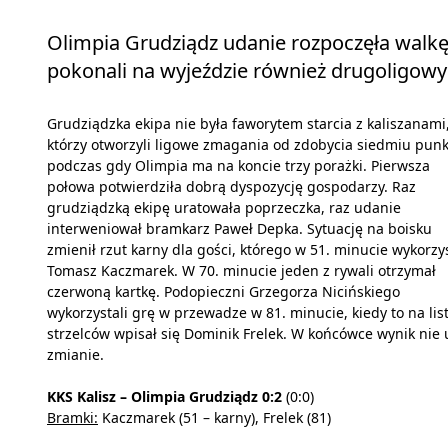
Olimpia Grudziądz udanie rozpoczęła walkę 
pokonali na wyjeździe również drugoligowy 
Grudziądzka ekipa nie była faworytem starcia z kaliszanami
którzy otworzyli ligowe zmagania od zdobycia siedmiu punk
podczas gdy Olimpia ma na koncie trzy porażki. Pierwsza
połowa potwierdziła dobrą dyspozycję gospodarzy. Raz
grudziądzką ekipę uratowała poprzeczka, raz udanie
interweniował bramkarz Paweł Depka. Sytuację na boisku
zmienił rzut karny dla gości, którego w 51. minucie wykorzy
Tomasz Kaczmarek. W 70. minucie jeden z rywali otrzymał
czerwoną kartkę. Podopieczni Grzegorza Nicińskiego
wykorzystali grę w przewadze w 81. minucie, kiedy to na lis
strzelców wpisał się Dominik Frelek. W końcówce wynik nie 
zmianie.
KKS Kalisz – Olimpia Grudziądz 0:2
(0:0)
Bramki:
Kaczmarek (51 – karny), Frelek (81)