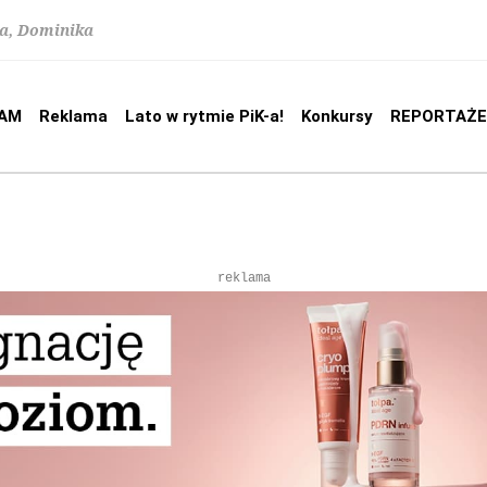
na, Dominika
AM
Reklama
Lato w rytmie PiK-a!
Konkursy
REPORTAŻE
reklama