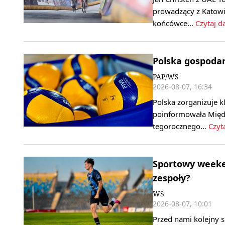
prowadzący z Katowi
końcówce…
Czytaj da
Polska gospoda
PAP/WS
2026-08-07, 16:34
Polska zorganizuje k
poinformowała Międ
tegorocznego…
Czyta
Sportowy weeken
zespoły?
WS
2026-08-07, 10:01
Przed nami kolejny 