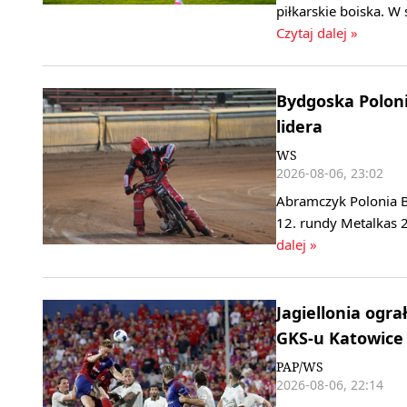
piłkarskie boiska. W
Czytaj dalej »
Bydgoska Polonia
lidera
WS
2026-08-06, 23:02
Abramczyk Polonia B
12. rundy Metalkas 2
dalej »
Jagiellonia ogra
GKS-u Katowice
PAP/WS
2026-08-06, 22:14