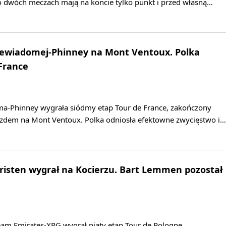
po dwóch meczach mają na koncie tylko punkt i przed własną…
Niewiadomej-Phinney na Mont Ventoux. Polka
 France
a-Phinney wygrała siódmy etap Tour de France, zakończony
dem na Mont Ventoux. Polka odniosła efektowne zwycięstwo i…
hristen wygrał na Kocierzu. Bart Lemmen pozostał
eam Emirates-XRG wygrał piąty etap Tour de Pologne,