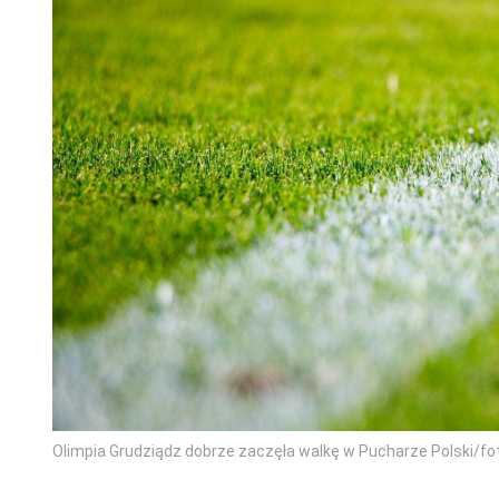
Olimpia Grudziądz dobrze zaczęła walkę w Pucharze Polski/fot