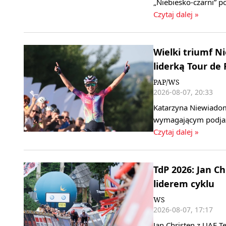
„Niebiesko‑czarni” 
Czytaj dalej »
Wielki triumf 
liderką Tour de
PAP/WS
2026-08-07, 20:33
Katarzyna Niewiadom
wymagającym podjaz
Czytaj dalej »
TdP 2026: Jan C
liderem cyklu
WS
2026-08-07, 17:17
Jan Christen z UAE T