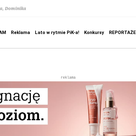
na, Dominika
AM
Reklama
Lato w rytmie PiK-a!
Konkursy
REPORTAŻE
reklama