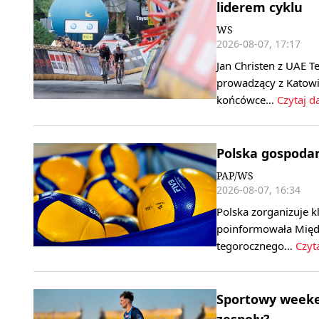
liderem cyklu
WS
2026-08-07, 17:17
Jan Christen z UAE T
prowadzący z Katowi
końcówce…
Czytaj da
Polska gospoda
PAP/WS
2026-08-07, 16:34
Polska zorganizuje k
poinformowała Międ
tegorocznego…
Czyta
Sportowy weeken
zespoły?