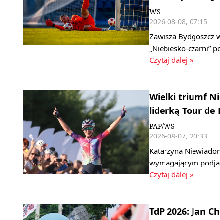
WS
2026-08-08, 07:15
Zawisza Bydgoszcz w 
„Niebiesko‑czarni” 
Czytaj dalej »
Wielki triumf 
liderką Tour de
PAP/WS
2026-08-07, 20:33
Katarzyna Niewiadom
wymagającym podjaz
Czytaj dalej »
TdP 2026: Jan C