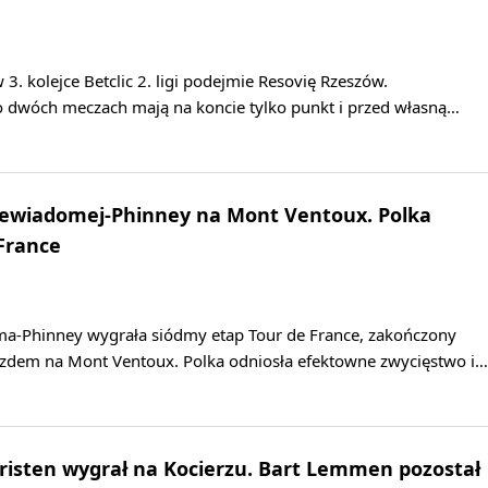
3. kolejce Betclic 2. ligi podejmie Resovię Rzeszów.
po dwóch meczach mają na koncie tylko punkt i przed własną…
Niewiadomej-Phinney na Mont Ventoux. Polka
 France
a-Phinney wygrała siódmy etap Tour de France, zakończony
dem na Mont Ventoux. Polka odniosła efektowne zwycięstwo i…
hristen wygrał na Kocierzu. Bart Lemmen pozostał