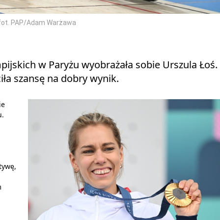
h/fot. PAP/Adam Warżawa
impijskich w Paryżu wyobrażała sobie Urszula Łoś.
iła szansę na dobry wynik.
ie
u.
tywę,
m