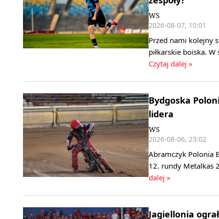
WS
2026-08-07, 10:01
Przed nami kolejny 
piłkarskie boiska. W
Czytaj dalej »
Bydgoska Polonia
lidera
WS
2026-08-06, 23:02
Abramczyk Polonia B
12. rundy Metalkas 2
dalej »
Jagiellonia ogra