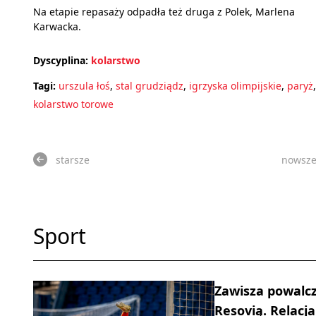
Na etapie repasaży odpadła też druga z Polek, Marlena
Karwacka.
Dyscyplina:
kolarstwo
Tagi:
urszula łoś
,
stal grudziądz
,
igrzyska olimpijskie
,
paryż
,
kolarstwo torowe
starsze
nowsz
Sport
Zawisza powalcz
Resovią. Relacja