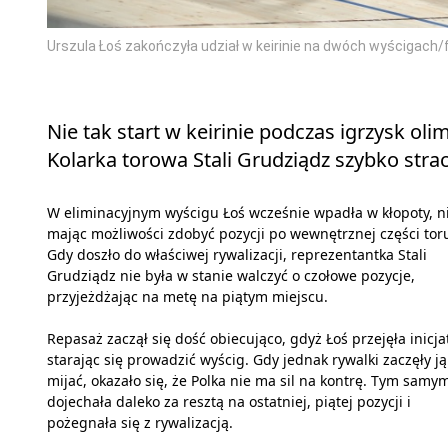
Urszula Łoś zakończyła udział w keirinie na dwóch wyścigac
Nie tak start w keirinie podczas igrzysk ol
Kolarka torowa Stali Grudziądz szybko strac
W eliminacyjnym wyścigu Łoś wcześnie wpadła w kłopoty, n
mając możliwości zdobyć pozycji po wewnętrznej części tor
Gdy doszło do właściwej rywalizacji, reprezentantka Stali
Grudziądz nie była w stanie walczyć o czołowe pozycje,
przyjeżdżając na metę na piątym miejscu.
Repasaż zaczął się dość obiecująco, gdyż Łoś przejęła inicja
starając się prowadzić wyścig. Gdy jednak rywalki zaczęły ją
mijać, okazało się, że Polka nie ma sil na kontrę. Tym samy
dojechała daleko za resztą na ostatniej, piątej pozycji i
pożegnała się z rywalizacją.