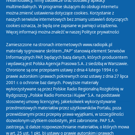
reklamodawcy, firmy badawcze oraz dostawcy aplikacji
multimedialnych. W programie służącym do obsługi internetu
można zmienić ustawienia dotyczące cookies. Korzystanie z
Polityka Prywatności
naszych serwisów internetowych bez zmiany ustawień dotyczących
Zasady korzystania z Serwisu
cookies oznacza, że będą one zapisane w pamięci urządzenia.
Więcej informacji można znaleźć w naszej
Polityce prywatności
Organizacje Pożytku Publicznego
Cyfryzacja DAB+
Zamieszczone na stronach internetowych www.radiopik.pl
materiały sygnowane skrótem „PAP” stanowią element Serwisów
Polityka ochrony danych osobowych
Informacyjnych PAP, będących bazą danych, których producentem
Abonament
i wydawcą jest Polska Agencja Prasowa S.A. z siedzibą w Warszawie.
Zamówienia publiczne
Chronione są one przepisami ustawy z dnia 4 lutego 1994 r. o
prawie autorskim i prawach pokrewnych oraz ustawy z dnia 27 lipca
2001 r. o ochronie baz danych. Powyższe materiały
Biuletyn Informacji Publicznej
wykorzystywane są przez Polskie Radio Regionalną Rozgłośnię w
Bydgoszczy „Polskie Radio Pomorza i Kujaw” S.A. na podstawie
stosownej umowy licencyjnej. Jakiekolwiek wykorzystywanie
przedmiotowych materiałów przez użytkowników Portalu, poza
przewidzianymi przez przepisy prawa wyjątkami, w szczególności
dozwolonym użytkiem osobistym, jest zabronione. PAP S.A.
zastrzega, iż dalsze rozpowszechnianie materiałów, o których mowa
w art. 25 ust. 1 pkt. b) ustawy o prawie autorskim i prawach