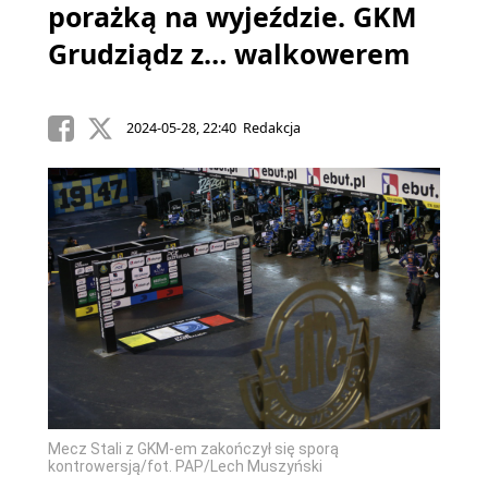
porażką na wyjeździe. GKM
Grudziądz z… walkowerem
2024-05-28, 22:40 Redakcja
Mecz Stali z GKM-em zakończył się sporą
kontrowersją/fot. PAP/Lech Muszyński