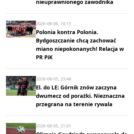
nieuprawnionego zawodnika
2026-08-06, 10:15
Polonia kontra Polonia.
Bydgoszczanie chcą zachować
miano niepokonanych! Relacja w
PR PiK
2026-08-05, 23:48
El. do LE: Górnik znów zaczyna
dwumecz od porażki. Nieznaczna
przegrana na terenie rywala
2026-08-05, 21:01