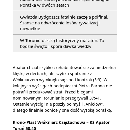
Porażka w dwóch setach
Gwiazda Bydgoszcz fatalnie zaczęła półfinał.
Szanse na odwrócenie losów rywalizacji
niewielkie
W Toruniu uczczą historyczny maraton. To
będzie święto i spora dawka wiedzy
Apator chciał szybko zrehabilitować się za niedzielną
klęskę w derbach, ale szybko spotkanie z
Włókniarzem wymknęło się spod kontroli (3:9). W
kolejnych wyścigach podopieczni Piotra Barona nie
potrafili zredukować strat. Przed biegami
nominowanymi torunianie przegrywali 37:41.
Ostatnie wyścigi nie poszły po myśli „Aniołów”,
dlatego finalnie poniosły one dość wysoką porażkę.
Krono-Plast Włókniarz Częstochowa – KS Apator
Toruń 50:40