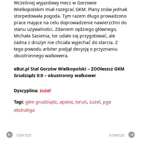
Wcześniej wyjazdowy mecz w Gorzowie
Wielkopolskim miał rozegrać GKM. Plany znów jednak
storpedowała pogoda. Tym razem długo prowadzono
prace mające na celu doprowadzenie nawierzchni do
stanu używalności. Zdaniem sędziego głównego,
Michała Sasienia, tor udało się przygotować, ale
żadna z drużyn nie chciała wyjechać do starcia. Z
tego powodu arbiter podjął decyzję o przyznaniu
obustronnego walkowera.
eBut.pl Stal Gorzów Wielkopolski – ZOOleszcz GKM
Grudziądz 0:0 – obustronny walkower
Dyscyplina:
żużel
Tagi:
gkm grudziądz
,
apator
,
toruń
,
żużel
,
pge
ekstraliga
starsze
nowsze