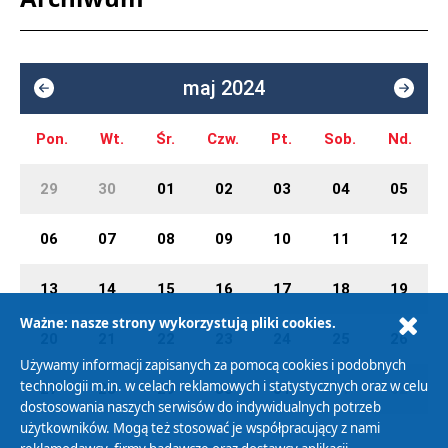
maj 2024
Pon.
Wt.
Śr.
Czw.
Pt.
Sob.
Nd.
29
30
01
02
03
04
05
06
07
08
09
10
11
12
13
14
15
16
17
18
19
Ważne: nasze strony wykorzystują pliki cookies.
20
21
22
23
24
25
26
Używamy informacji zapisanych za pomocą cookies i podobnych
technologii m.in. w celach reklamowych i statystycznych oraz w celu
27
28
29
30
31
01
02
dostosowania naszych serwisów do indywidualnych potrzeb
użytkowników. Mogą też stosować je współpracujący z nami