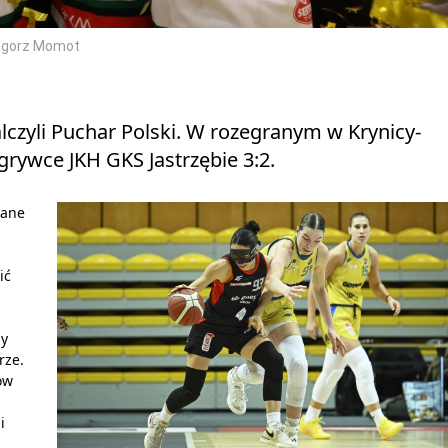
zegorz Momot
lczyli Puchar Polski. W rozegranym w Krynicy-
grywce JKH GKS Jastrzębie 3:2.
wane
ić
by
rze.
ów
i