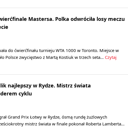
wierćfinale Mastersa. Polka odwróciła losy meczu
ecie
ała do ćwierćfinału turnieju WTA 1000 w Toronto. Miejsce w
ło Polsce zwycięstwo z Martą Kostiuk w trzech seta…
Czytaj
lik najlepszy w Rydze. Mistrz świata
iderem cyklu
grał Grand Prix Łotwy w Rydze, ósmą rundę żużlowych
ześciokrotny mistrz świata w finale pokonał Roberta Lamberta…