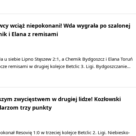
owcy wciąż niepokonani! Wda wygrała po szalonej
k i Elana z remisami
 u siebie Lipno Stęszew 2:1, a Chemik Bydgoszcz i Elana Toruń
ze remisami w drugiej kolejce Betclic 3. Ligi. Bydgoszczanie…
szym zwycięstwem w drugiej lidze! Kozłowski
darzom trzy punkty
onał Resovię 1:0 w trzeciej kolejce Betclic 2. Ligi. Niebiesko-