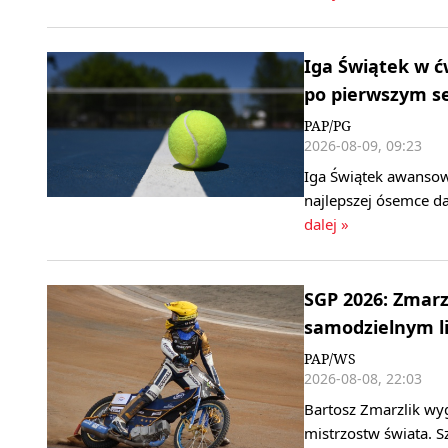
Iga Świątek w ć
po pierwszym s
PAP/PG
2026-08-09, 09:23
Iga Świątek awansow
najlepszej ósemce da
dalej »
SGP 2026: Zmarz
samodzielnym l
PAP/WS
2026-08-08, 22:03
Bartosz Zmarzlik wy
mistrzostw świata. S