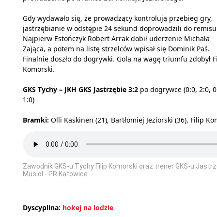
Gdy wydawało się, że prowadzący kontrolują przebieg gry,
jastrzębianie w odstępie 24 sekund doprowadzili do remisu
Najpierw Estończyk Robert Arrak dobił uderzenie Michała
Zająca, a potem na listę strzelców wpisał się Dominik Paś.
Finalnie doszło do dogrywki. Gola na wagę triumfu zdobył Fi
Komorski.
GKS Tychy – JKH GKS Jastrzębie 3:2
po dogrywce (0:0, 2:0, 0
1:0)
Bramki:
Olli Kaskinen (21), Bartłomiej Jeziorski (36), Filip K
Zawodnik GKS-u Tychy Filip Komorski oraz trener GKS-u Jastrz
Musioł - PR Katowice
Dyscyplina:
hokej na lodzie