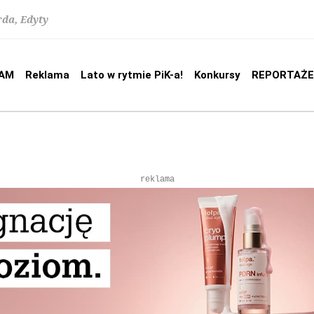
rda, Edyty
AM
Reklama
Lato w rytmie PiK-a!
Konkursy
REPORTAŻE
reklama