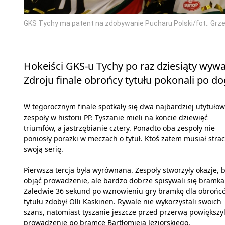
GKS Tychy ma patent na zdobywanie Pucharu Polski/fot.: Gr
Hokeiści GKS-u Tychy po raz dziesiąty wywa
Zdroju finale obrońcy tytułu pokonali po do
W tegorocznym finale spotkały się dwa najbardziej utytuło
zespoły w historii PP. Tyszanie mieli na koncie dziewięć
triumfów, a jastrzębianie cztery. Ponadto oba zespoły nie
poniosły porażki w meczach o tytuł. Ktoś zatem musiał strac
swoją serię.
Pierwsza tercja była wyrównana. Zespoły stworzyły okazje, 
objąć prowadzenie, ale bardzo dobrze spisywali się bramka
Zaledwie 36 sekund po wznowieniu gry bramkę dla obrońc
tytułu zdobył Olli Kaskinen. Rywale nie wykorzystali swoich
szans, natomiast tyszanie jeszcze przed przerwą powiększyl
prowadzenie po bramce Bartłomieja Jeziorskiego.