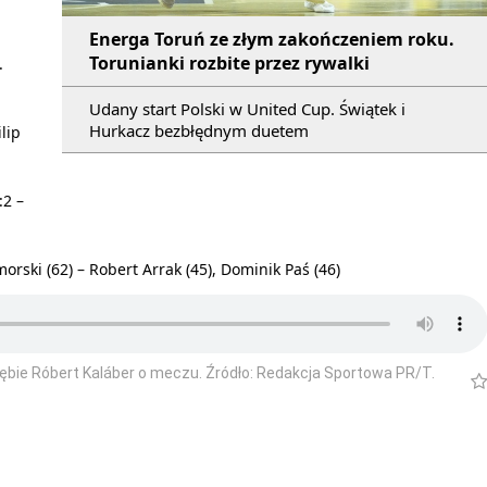
Energa Toruń ze złym zakończeniem roku.
Torunianki rozbite przez rywalki
.
Udany start Polski w United Cup. Świątek i
Hurkacz bezbłędnym duetem
lip
:2 –
omorski (62) – Robert Arrak (45), Dominik Paś (46)
ębie Róbert Kaláber o meczu. Źródło: Redakcja Sportowa PR/T.