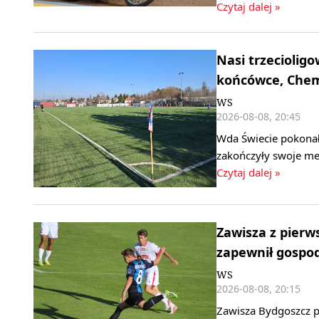
Czytaj dalej »
Nasi trzeciolig
końcówce, Chemi
WS
2026-08-08, 20:45
Wda Świecie pokonała
zakończyły swoje mec
Czytaj dalej »
Zawisza z pierw
zapewnił gospo
WS
2026-08-08, 20:15
Zawisza Bydgoszcz pok