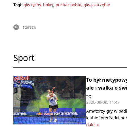
Tagi:
gks tychy
,
hokej
,
puchar polski
,
gks jastrzębie
starsze
Sport
To był nietypow
ale i walka o św
PG
2026-08-09, 11:47
Amatorzy gry w padl
klubie InterPadel od
dalej »