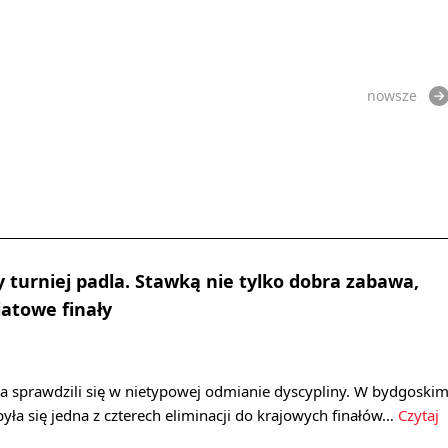
nowsze
y turniej padla. Stawką nie tylko dobra zabawa,
iatowe finały
a sprawdzili się w nietypowej odmianie dyscypliny. W bydgoski
była się jedna z czterech eliminacji do krajowych finałów…
Czytaj