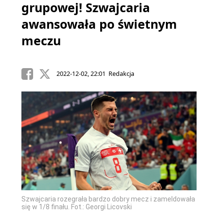
grupowej! Szwajcaria
awansowała po świetnym
meczu
2022-12-02, 22:01 Redakcja
Szwajcaria rozegrała bardzo dobry mecz i zameldowała
się w 1/8 finału. Fot.: Georgi Licovski