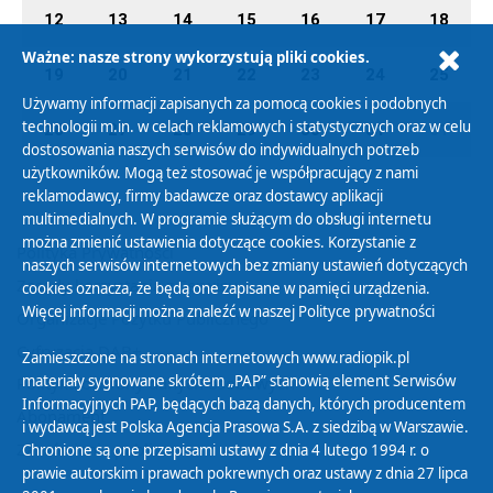
12
13
14
15
16
17
18
Ważne: nasze strony wykorzystują pliki cookies.
19
20
21
22
23
24
25
Używamy informacji zapisanych za pomocą cookies i podobnych
technologii m.in. w celach reklamowych i statystycznych oraz w celu
26
27
28
29
30
31
01
dostosowania naszych serwisów do indywidualnych potrzeb
użytkowników. Mogą też stosować je współpracujący z nami
reklamodawcy, firmy badawcze oraz dostawcy aplikacji
multimedialnych. W programie służącym do obsługi internetu
można zmienić ustawienia dotyczące cookies. Korzystanie z
Polityka Prywatności
naszych serwisów internetowych bez zmiany ustawień dotyczących
Zasady korzystania z Serwisu
cookies oznacza, że będą one zapisane w pamięci urządzenia.
Więcej informacji można znaleźć w naszej
Polityce prywatności
Organizacje Pożytku Publicznego
Cyfryzacja DAB+
Zamieszczone na stronach internetowych www.radiopik.pl
materiały sygnowane skrótem „PAP” stanowią element Serwisów
Polityka ochrony danych osobowych
Informacyjnych PAP, będących bazą danych, których producentem
Abonament
i wydawcą jest Polska Agencja Prasowa S.A. z siedzibą w Warszawie.
Zamówienia publiczne
Chronione są one przepisami ustawy z dnia 4 lutego 1994 r. o
prawie autorskim i prawach pokrewnych oraz ustawy z dnia 27 lipca