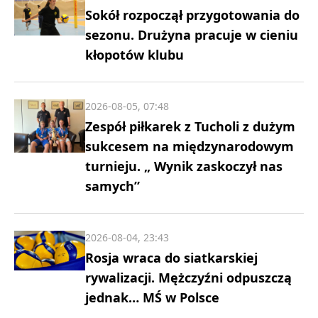
Sokół rozpoczął przygotowania do
sezonu. Drużyna pracuje w cieniu
kłopotów klubu
2026-08-05, 07:48
Zespół piłkarek z Tucholi z dużym
sukcesem na międzynarodowym
turnieju. „ Wynik zaskoczył nas
samych”
2026-08-04, 23:43
Rosja wraca do siatkarskiej
rywalizacji. Mężczyźni odpuszczą
jednak… MŚ w Polsce