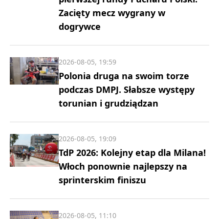
Zacięty mecz wygrany w
dogrywce
2026-08-05, 19:59
Polonia druga na swoim torze
podczas DMPJ. Słabsze występy
torunian i grudziądzan
2026-08-05, 19:09
TdP 2026: Kolejny etap dla Milana!
Włoch ponownie najlepszy na
sprinterskim finiszu
2026-08-05, 11:10