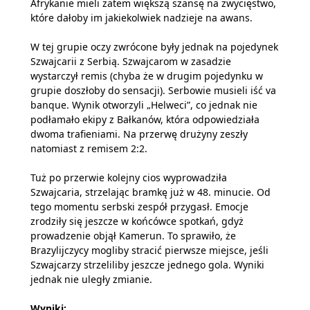
Afrykanie mieli zatem większą szansę na zwycięstwo,
które dałoby im jakiekolwiek nadzieje na awans.
W tej grupie oczy zwrócone były jednak na pojedynek
Szwajcarii z Serbią. Szwajcarom w zasadzie
wystarczył remis (chyba że w drugim pojedynku w
grupie doszłoby do sensacji). Serbowie musieli iść va
banque. Wynik otworzyli „Helweci”, co jednak nie
podłamało ekipy z Bałkanów, która odpowiedziała
dwoma trafieniami. Na przerwę drużyny zeszły
natomiast z remisem 2:2.
Tuż po przerwie kolejny cios wyprowadziła
Szwajcaria, strzelając bramkę już w 48. minucie. Od
tego momentu serbski zespół przygasł. Emocje
zrodziły się jeszcze w końcówce spotkań, gdyż
prowadzenie objął Kamerun. To sprawiło, że
Brazylijczycy mogliby stracić pierwsze miejsce, jeśli
Szwajcarzy strzeliliby jeszcze jednego gola. Wyniki
jednak nie uległy zmianie.
Wyniki: