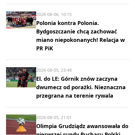
2026-08-06, 10:15
Polonia kontra Polonia.
Bydgoszczanie chcą zachować
miano niepokonanych! Relacja w
PR PiK
2026-08-05, 23:48
El. do LE: Górnik znów zaczyna
dwumecz od porażki. Nieznaczna
przegrana na terenie rywala
2026-08-05, 21:01
Olimpia Grudziądz awansowała do
pierwszej rundy Pucharu Polski.