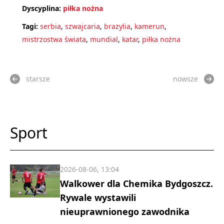
Dyscyplina:
piłka nożna
Tagi:
serbia
,
szwajcaria
,
brazylia
,
kamerun
,
mistrzostwa świata
,
mundial
,
katar
,
piłka nożna
starsze
nowsze
Sport
2026-08-06, 13:04
Walkower dla Chemika Bydgoszcz.
Rywale wystawili
nieuprawnionego zawodnika