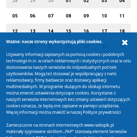
28
29
30
01
02
03
04
05
06
07
08
09
10
11
12
13
14
15
16
17
18
Ważne: nasze strony wykorzystują pliki cookies.
19
20
21
22
23
24
25
Używamy informacji zapisanych za pomocą cookies i podobnych
technologii m.in. w celach reklamowych i statystycznych oraz w celu
26
27
28
29
30
31
01
dostosowania naszych serwisów do indywidualnych potrzeb
użytkowników. Mogą też stosować je współpracujący z nami
reklamodawcy, firmy badawcze oraz dostawcy aplikacji
multimedialnych. W programie służącym do obsługi internetu
można zmienić ustawienia dotyczące cookies. Korzystanie z
Polityka Prywatności
naszych serwisów internetowych bez zmiany ustawień dotyczących
Zasady korzystania z Serwisu
cookies oznacza, że będą one zapisane w pamięci urządzenia.
Więcej informacji można znaleźć w naszej
Polityce prywatności
Organizacje Pożytku Publicznego
Cyfryzacja DAB+
Zamieszczone na stronach internetowych www.radiopik.pl
materiały sygnowane skrótem „PAP” stanowią element Serwisów
Polityka ochrony danych osobowych