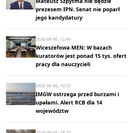
Mateusz Szpytma nie będzie
prezesem IPN. Senat nie poparł
jego kandydatury
2026-08-06, 12:40
Wiceszefowa MEN: W bazach
kuratorów jest ponad 15 tys. ofert
pracy dla nauczycieli
2026-08-06, 10:52
IMGW ostrzega przed burzami i
upałami. Alert RCB dla 14
województw
2026-08-05, 14:20