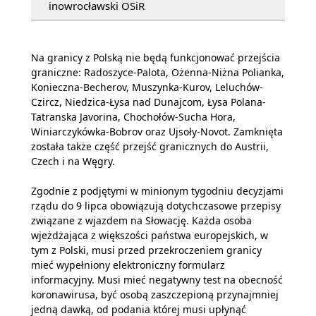
inowrocławski OSiR
Na granicy z Polską nie będą funkcjonować przejścia
graniczne: Radoszyce-Palota, Ożenna-Niżna Polianka,
Konieczna-Becherov, Muszynka-Kurov, Leluchów-
Czircz, Niedzica-Łysa nad Dunajcom, Łysa Polana-
Tatranska Javorina, Chochołów-Sucha Hora,
Winiarczykówka-Bobrov oraz Ujsoły-Novot. Zamknięta
została także część przejść granicznych do Austrii,
Czech i na Węgry.
Zgodnie z podjętymi w minionym tygodniu decyzjami
rządu do 9 lipca obowiązują dotychczasowe przepisy
związane z wjazdem na Słowację. Każda osoba
wjeżdżająca z większości państwa europejskich, w
tym z Polski, musi przed przekroczeniem granicy
mieć wypełniony elektroniczny formularz
informacyjny. Musi mieć negatywny test na obecność
koronawirusa, być osobą zaszczepioną przynajmniej
jedną dawką, od podania której musi upłynąć