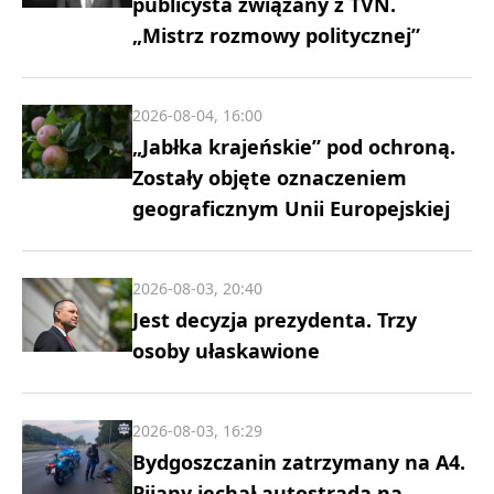
publicysta związany z TVN.
„Mistrz rozmowy politycznej”
2026-08-04, 16:00
„Jabłka krajeńskie” pod ochroną.
Zostały objęte oznaczeniem
geograficznym Unii Europejskiej
2026-08-03, 20:40
Jest decyzja prezydenta. Trzy
osoby ułaskawione
2026-08-03, 16:29
Bydgoszczanin zatrzymany na A4.
Pijany jechał autostradą na