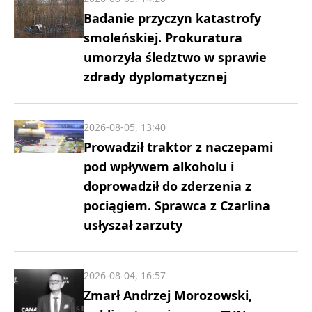
Badanie przyczyn katastrofy
smoleńskiej. Prokuratura
umorzyła śledztwo w sprawie
zdrady dyplomatycznej
2026-08-05, 13:40
Prowadził traktor z naczepami
pod wpływem alkoholu i
doprowadził do zderzenia z
pociągiem. Sprawca z Czarlina
usłyszał zarzuty
2026-08-04, 16:57
Zmarł Andrzej Morozowski,