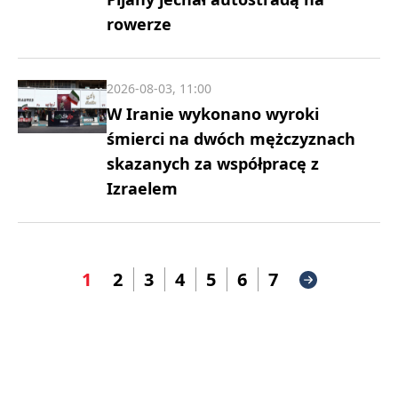
rowerze
2026-08-03, 11:00
W Iranie wykonano wyroki
śmierci na dwóch mężczyznach
skazanych za współpracę z
Izraelem
1
2
3
4
5
6
7