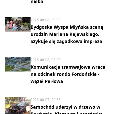
nieba
2026-08-08, 09:30
Bydgoska Wyspa Młyńska sceną
urodzin Mariana Rejewskiego.
Szykuje się zagadkowa impreza
2026-08-08, 08:00
Komunikacja tramwajowa wraca
na odcinek rondo Fordońskie -
węzeł Perłowa
2026-08-07, 20:58
Samochód uderzył w drzewo w
Borównie. Kierowca i pasażerka