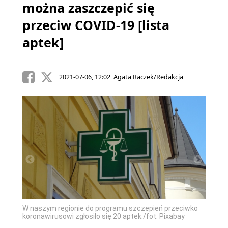
można zaszczepić się
przeciw COVID-19 [lista
aptek]
2021-07-06, 12:02 Agata Raczek/Redakcja
tami
Lista 
W naszym regionie do programu szczepień przeciwko
rozpoc
koronawirusowi zgłosiło się 20 aptek./fot. Pixabay