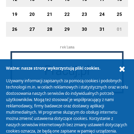
19
20
21
22
23
24
25
26
27
28
29
30
31
01
reklama
Ważne: nasze strony wykorzystują pliki cookies.
Używamy informacji zapisanych za pomocą cookies i podobnych
technologii m.in. w celach reklamowych i statystycznych oraz w celu
dostosowania naszych serwisów do indywidualnych potrzeb
użytkowników. Mogą też stosować je współpracujący z nami
reklamodawcy, firmy badawcze oraz dostawcy aplikacji
multimedialnych. W programie służącym do obsługi internetu
można zmienić ustawienia dotyczące cookies. Korzystanie z
Polityka Prywatności
naszych serwisów internetowych bez zmiany ustawień dotyczących
Zasady korzystania z Serwisu
cookies oznacza, że będą one zapisane w pamięci urządzenia.