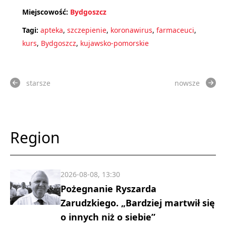
Miejscowość:
Bydgoszcz
Tagi:
apteka
,
szczepienie
,
koronawirus
,
farmaceuci
,
kurs
,
Bydgoszcz
,
kujawsko-pomorskie
starsze
nowsze
Region
2026-08-08, 13:30
Pożegnanie Ryszarda
Zarudzkiego. „Bardziej martwił się
o innych niż o siebie”