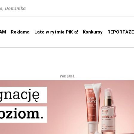
na, Dominika
AM
Reklama
Lato w rytmie PiK-a!
Konkursy
REPORTAŻE
reklama