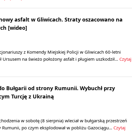
 nowy asfalt w Gliwicach. Straty oszacowano na
ych [wideo]
jonariuszy z Komendy Miejskiej Policji w Gliwicach 60-letni
ał Ursusem na świeżo położony asfalt i pługiem uszkodził…
Czytaj
 do Bułgarii od strony Rumunii. Wybuchł przy
cym Turcję z Ukrainą
odzenia w sobotę (8 sierpnia) wleciał w bułgarską przestrzeń
y Rumunii, po czym eksplodował w pobliżu Gazociągu…
Czytaj