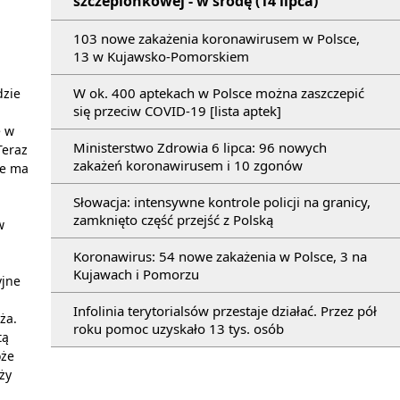
szczepionkowej - w środę (14 lipca)
103 nowe zakażenia koronawirusem w Polsce,
13 w Kujawsko-Pomorskiem
W ok. 400 aptekach w Polsce można zaszczepić
dzie
się przeciw COVID-19 [lista aptek]
e w
Ministerstwo Zdrowia 6 lipca: 96 nowych
Teraz
zakażeń koronawirusem i 10 zgonów
ie ma
Słowacja: intensywne kontrole policji na granicy,
zamknięto część przejść z Polską
w
Koronawirus: 54 nowe zakażenia w Polsce, 3 na
Kujawach i Pomorzu
yjne
Infolinia terytorialsów przestaje działać. Przez pół
ża.
roku pomoc uzyskało 13 tys. osób
tą
oże
ży