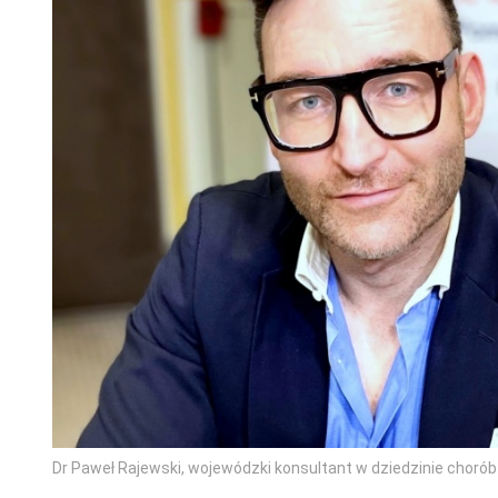
Dr Paweł Rajewski, wojewódzki konsultant w dziedzinie choró