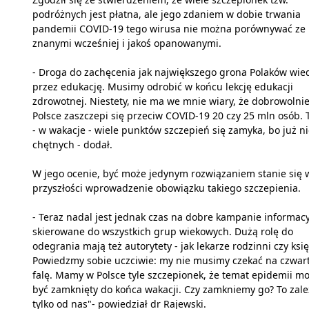
podróżnych jest płatna, ale jego zdaniem w dobie trwania
pandemii COVID-19 tego wirusa nie można porównywać ze
znanymi wcześniej i jakoś opanowanymi.
- Droga do zachęcenia jak największego grona Polaków wie
przez edukację. Musimy odrobić w końcu lekcję edukacji
zdrowotnej. Niestety, nie ma we mnie wiary, że dobrowolni
Polsce zaszczepi się przeciw COVID-19 20 czy 25 mln osób. 
- w wakacje - wiele punktów szczepień się zamyka, bo już n
chętnych - dodał.
W jego ocenie, być może jedynym rozwiązaniem stanie się 
przyszłości wprowadzenie obowiązku takiego szczepienia.
- Teraz nadal jest jednak czas na dobre kampanie informac
skierowane do wszystkich grup wiekowych. Dużą rolę do
odegrania mają też autorytety - jak lekarze rodzinni czy księ
Powiedzmy sobie uczciwie: my nie musimy czekać na czwar
falę. Mamy w Polsce tyle szczepionek, że temat epidemii m
być zamknięty do końca wakacji. Czy zamkniemy go? To zale
tylko od nas"- powiedział dr Rajewski.