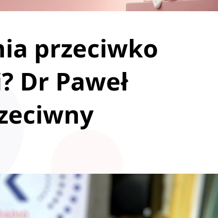
nia przeciwko
? Dr Paweł
rzeciwny