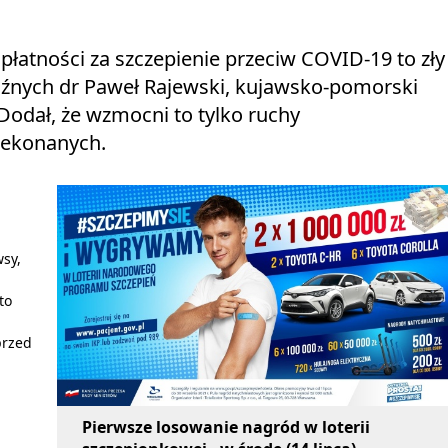
łatności za szczepienie przeciw COVID-19 to zły
kaźnych dr Paweł Rajewski, kujawsko-pomorski
Dodał, że wzmocni to tylko ruchy
rzekonanych.
wsy,
to
przed
Pierwsze losowanie nagród w loterii