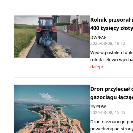
Rolnik przeorał
400 tysięcy złot
DW/PAP
2026-08-08, 18:12
Według ustaleń funkc
rolnik celowo wjech
dalej »
Dron przyleciał
gazociągu łączą
PAP/DW
2026-08-08, 15:45
Dron nieznanego poch
powietrzną od stron