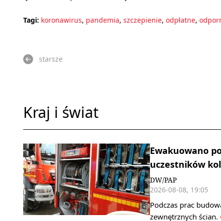
Tagi:
koronawirus
,
pandemia
,
szczepienie
,
odpłatne
,
odpor
starsze
Kraj i świat
Ewakuowano pon
uczestników kol
DW/PAP
2026-08-08, 19:05
Podczas prac budowa
zewnętrznych ścian.