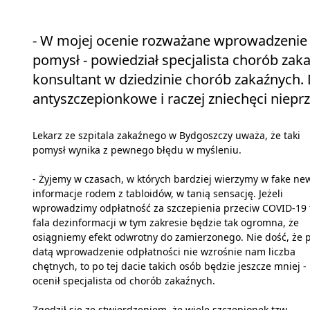
- W mojej ocenie rozważane wprowadzenie p
pomysł - powiedział specjalista chorób za
konsultant w dziedzinie chorób zakaźnych. 
antyszczepionkowe i raczej zniechęci niep
Lekarz ze szpitala zakaźnego w Bydgoszczy uważa, że taki
pomysł wynika z pewnego błędu w myśleniu.
- Żyjemy w czasach, w których bardziej wierzymy w fake ne
informacje rodem z tabloidów, w tanią sensację. Jeżeli
wprowadzimy odpłatność za szczepienia przeciw COVID-19 
fala dezinformacji w tym zakresie będzie tak ogromna, że
osiągniemy efekt odwrotny do zamierzonego. Nie dość, że 
datą wprowadzenie odpłatności nie wzrośnie nam liczba
chętnych, to po tej dacie takich osób będzie jeszcze mniej -
ocenił specjalista od chorób zakaźnych.
Zgodził się ze stwierdzeniem, że wiele szczepionek tzw.