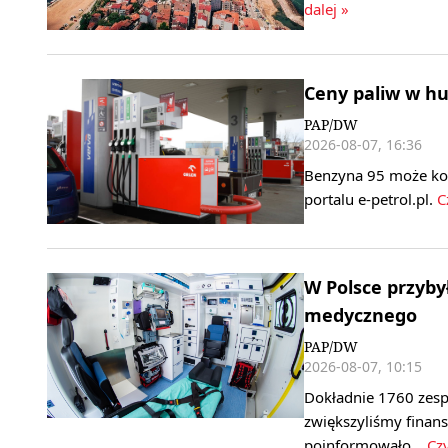
dalej »
Ceny paliw w h
PAP/DW
2026-08-07, 16:36
Benzyna 95 może koszt
portalu e-petrol.pl.
Cz
W Polsce przyby
medycznego
PAP/DW
2026-08-07, 10:15
Dokładnie 1760 zesp
zwiększyliśmy finan
poinformowało…
Czy