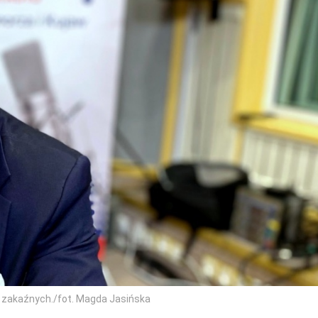
b zakaźnych./fot. Magda Jasińska