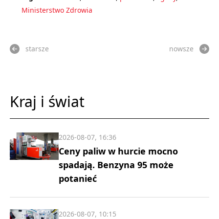
Ministerstwo Zdrowia
starsze
nowsze
Kraj i świat
2026-08-07, 16:36
Ceny paliw w hurcie mocno
spadają. Benzyna 95 może
potanieć
2026-08-07, 10:15