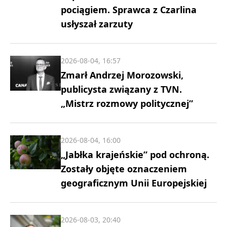
pociągiem. Sprawca z Czarlina
usłyszał zarzuty
2026-08-04, 16:57
Zmarł Andrzej Morozowski,
publicysta związany z TVN.
„Mistrz rozmowy politycznej”
2026-08-04, 16:00
„Jabłka krajeńskie” pod ochroną.
Zostały objęte oznaczeniem
geograficznym Unii Europejskiej
2026-08-03, 20:40