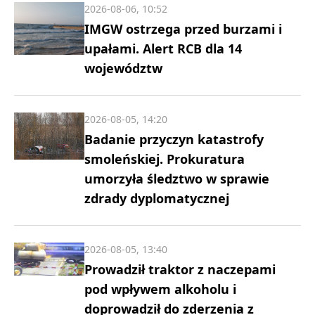
2026-08-06, 10:52
IMGW ostrzega przed burzami i
upałami. Alert RCB dla 14
województw
2026-08-05, 14:20
Badanie przyczyn katastrofy
smoleńskiej. Prokuratura
umorzyła śledztwo w sprawie
zdrady dyplomatycznej
2026-08-05, 13:40
Prowadził traktor z naczepami
pod wpływem alkoholu i
doprowadził do zderzenia z