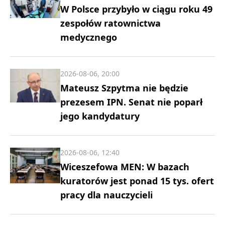
W Polsce przybyło w ciągu roku 49
zespołów ratownictwa
medycznego
2026-08-06, 20:00
Mateusz Szpytma nie będzie
prezesem IPN. Senat nie poparł
jego kandydatury
2026-08-06, 12:40
Wiceszefowa MEN: W bazach
kuratorów jest ponad 15 tys. ofert
pracy dla nauczycieli