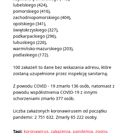
lubelskiego (424),
pomorskiego (416),
zachodniopomorskiego (404),
opolskiego (341),
świętokrzyskiego (327),
podkarpackiego (296),
lubuskiego (226),
warmińsko-mazurskiego (203),
podlaskiego (172).
100 zakażeń to dane bez wskazania adresu, które
zostaną uzupełnione przez inspekcję sanitarną.
Z powodu COVID - 19 zmarło 136 osób, natomiast z
powodu współistnienia COVID-19 z innymi
schorzeniami zmarło 377 osób.
Liczba zakażonych koronawirusem od początku
pandemii: 2 751 632. Zmarły 65 222 osoby.
Tagi:
koronawirus
,
zakażenia
,
pandemia
,
zgony
,