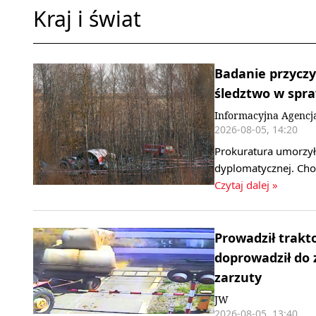
Kraj i świat
Badanie przyczy
śledztwo w spr
Informacyjna Agencj
2026-08-05, 14:20
Prokuratura umorzył
dyplomatycznej. Cho
Czytaj dalej »
Prowadził trakt
doprowadził do 
zarzuty
JW
2026-08-05, 13:40