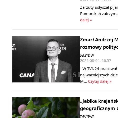
Zarzuty usłyszał pij
Pomorskie) zatrzyma
dalej »
Zmarł Andrzej M
rozmowy polityc
PAP/DW
2026-08-04, 16:57
- W TVN24 pracował 
najważniejszych dzi
M…
Czytaj dalej »
„Jabłka krajeńs
geograficznym U
DW/PAP