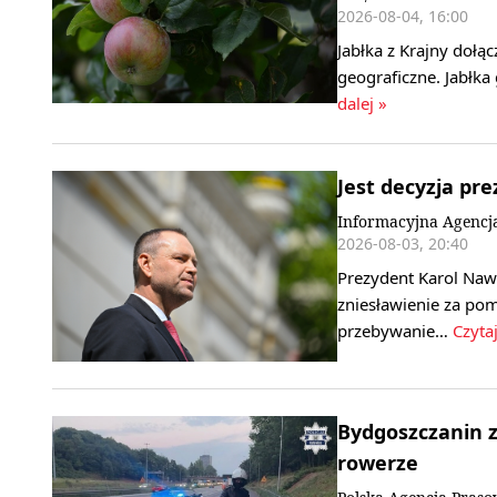
2026-08-04, 16:00
Jabłka z Krajny dołą
geograficzne. Jabłka 
dalej »
Jest decyzja pr
Informacyjna Agencj
2026-08-03, 20:40
Prezydent Karol Nawr
zniesławienie za p
przebywanie…
Czytaj
Bydgoszczanin z
rowerze