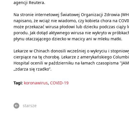
agencji Reutera.
Na stronie internetowej Światowej Organizacji Zdrowia (WH
napisano, że wciąż nie wiadomo, czy kobieta chora na COVI
może przekazać wirusa płodowi lub dziecku podczas ciąży 
porodu. Jak dotąd aktywnego wirusa nie wykryto w próbkac
płynu otaczającego dziecko w macicy ani w mleku matki.
Lekarze w Chinach donosili wcześniej o wykryciu i stopnio
cierpiące na tę chorobę. Lekarze z amerykańskiego Columbi
Hospital ocenili w październiku na łamach czasopisma "JAM
„zdarza się rzadko”.
Tagi:
koronawirus
,
COVID-19
starsze