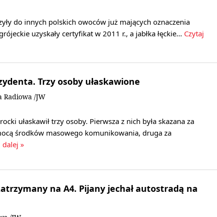
czyły do innych polskich owoców już mających oznaczenia
grójeckie uzyskały certyfikat w 2011 r., a jabłka łęckie…
Czytaj
ezydenta. Trzy osoby ułaskawione
a Radiowa /JW
ocki ułaskawił trzy osoby. Pierwsza z nich była skazana za
omocą środków masowego komunikowania, druga za
 dalej »
atrzymany na A4. Pijany jechał autostradą na