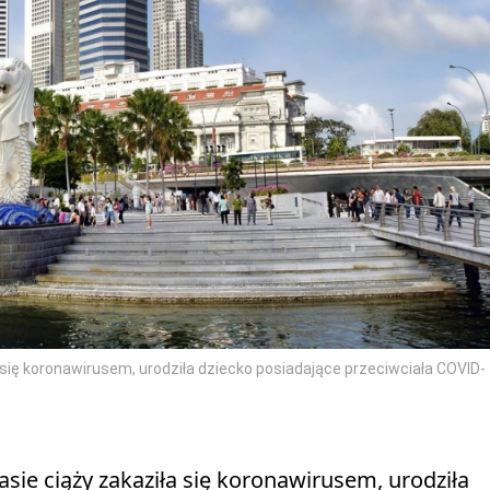
się koronawirusem, urodziła dziecko posiadające przeciwciała COVID-
ie ciąży zakaziła się koronawirusem, urodziła