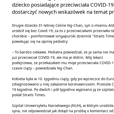
dziecko posiadające przeciwciała COVID-19
dostarczyć nowych wskazówek na temat prz
Drugie dziecko 31-letniej Celine Ng-Chan, syn o imieniu Ald
urodził się bez Covid-19, za to z przeciwciałami przeciwko te
chorobie – poinformował singapurski dziennik "Straits Time
powołując się na opinię pediatry.
– To bardzo ciekawe. Pediatra powiedział, że ja sama nie 
już przeciwciał COVID-19, ale ma je Aldrin. Mój lekarz
podejrzewa, że przekazałam mu moje przeciwciała COVID-
czasie ciąży – powiedziała Ng-Chan.
Kobieta była w 10. tygodniu ciąży, gdy po wycieczce do Eur
zdiagnozowano u niej zakażenie koronawirusem. Przeszła C
19 łagodnie. Po dwóch i pół tygodnia wypisano ją ze szpital
podał Straits Times.
Szpital Uniwersytetu Narodowego (NUH), w którym urodziła
syna, nie odpowiedział jak dotąd na prośbę o komentarz od