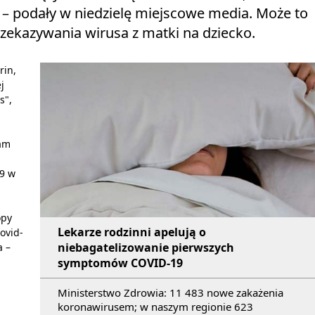
 – podały w niedzielę miejscowe media. Może to
ekazywania wirusa z matki na dziecko.
rin,
j
s",
mam
19 w
opy
Lekarze rodzinni apelują o
ovid-
niebagatelizowanie pierwszych
a –
symptomów COVID-19
Ministerstwo Zdrowia: 11 483 nowe zakażenia
koronawirusem; w naszym regionie 623