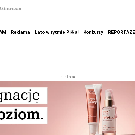
 Oktawiana
AM
Reklama
Lato w rytmie PiK-a!
Konkursy
REPORTAŻE
reklama