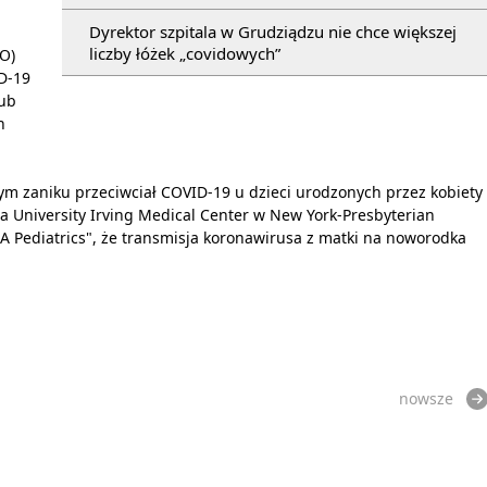
Dyrektor szpitala w Grudziądzu nie chce większej
liczby łóżek „covidowych”
O)
D-19
lub
h
wym zaniku przeciwciał COVID-19 u dzieci urodzonych przez kobiety
a University Irving Medical Center w New York-Presbyterian
A Pediatrics", że transmisja koronawirusa z matki na noworodka
nowsze