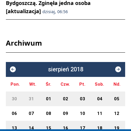
Bydgoszczą. Zginęła jedna osoba
[aktualizacja]
dzisiaj, 06:56
Archiwum
sierpień 2018
Pon.
Wt.
Śr.
Czw.
Pt.
Sob.
Nd.
30
31
01
02
03
04
05
06
07
08
09
10
11
12
13
14
15
16
17
18
19