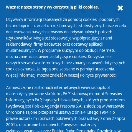
Ważne: nasze strony wykorzystują pliki cookies.
20
21
22
23
24
25
26
Używamy informacji zapisanych za pomocą cookies i podobnych
technologii m.in. w celach reklamowych i statystycznych oraz w celu
27
28
29
30
31
01
02
dostosowania naszych serwisów do indywidualnych potrzeb
użytkowników. Mogą też stosować je współpracujący z nami
reklamodawcy, firmy badawcze oraz dostawcy aplikacji
multimedialnych. W programie służącym do obsługi internetu
można zmienić ustawienia dotyczące cookies. Korzystanie z
Polityka Prywatności
naszych serwisów internetowych bez zmiany ustawień dotyczących
Zasady korzystania z Serwisu
cookies oznacza, że będą one zapisane w pamięci urządzenia.
Więcej informacji można znaleźć w naszej
Polityce prywatności
Organizacje Pożytku Publicznego
Cyfryzacja DAB+
Zamieszczone na stronach internetowych www.radiopik.pl
materiały sygnowane skrótem „PAP” stanowią element Serwisów
Polityka ochrony danych osobowych
Informacyjnych PAP, będących bazą danych, których producentem
Abonament
i wydawcą jest Polska Agencja Prasowa S.A. z siedzibą w Warszawie.
Zamówienia publiczne
Chronione są one przepisami ustawy z dnia 4 lutego 1994 r. o
prawie autorskim i prawach pokrewnych oraz ustawy z dnia 27 lipca
2001 r. o ochronie baz danych. Powyższe materiały
Biuletyn Informacji Publicznej
wykorzystywane są przez Polskie Radio Regionalną Rozgłośnię w