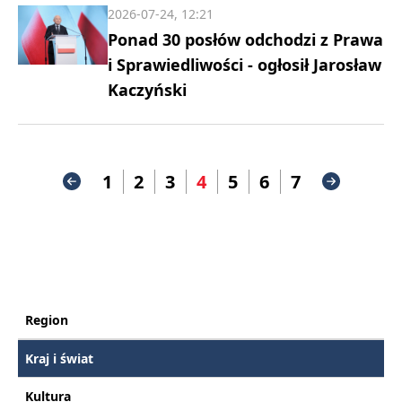
2026-07-24, 12:21
Ponad 30 posłów odchodzi z Prawa
i Sprawiedliwości - ogłosił Jarosław
Kaczyński
1
2
3
4
5
6
7
Region
Kraj i świat
Kultura