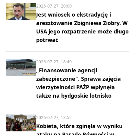
2026-07-27, 20:00
Jest wniosek o ekstradycję i
aresztowanie Zbigniewa Ziobry. W
USA jego rozpatrzenie może długo
potrwać
2026-07-27, 18:40
„Finansowanie agencji
zabezpieczone". Sprawa zajęcia
wierzytelności PAŻP wpłynęła
także na bydgoskie lotnisko
2026-07-27, 13:52
Kobieta, która zginęła w wyniku
ataku na Paradę Równości w