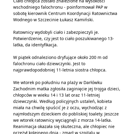
Ciało chłopca zostało znalezione na wysokości
wschodniego falochronu - poinformował PAP w
sobotę kierownik Centrum Koordynacji Ratownictwa
Wodnego w Szczecinie Łukasz Kamiński.
Ratownicy wydobyli ciało i zabezpieczyli je.
Potwierdzenie, czy jest to ciało poszukiwanego 13-
latka, da identyfikacja.
W piątek odnaleziono dryfujące około 200 m od
falochronu ciało dziewczynki. Jest to
najprawdopodobniej 11-letnia siostra chłopca.
We wtorek po południu na plaży w Darłówku
Zachodnim matka zgłosiła zaginięcie jej trojga dzieci,
chłopców w wieku 14 i 13 lat oraz 11-letniej
dziewczynki. Według policyjnych ustaleń, kobieta
miała na chwilę spuścić je z oczu, wychodząc z
najmłodszym dzieckiem do pobliskiej toalety. Jeszcze
we wtorek ratownicy wyciągnęli z morza 14-latka.
Reanimacja okazała się skuteczna, ale chłopiec nie
przeżył kolejnego dnia - zmarł w szpitalu w