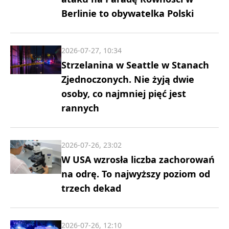
Berlinie to obywatelka Polski
2026-07-27, 10:34
Strzelanina w Seattle w Stanach
Zjednoczonych. Nie żyją dwie
osoby, co najmniej pięć jest
rannych
2026-07-26, 23:02
W USA wzrosła liczba zachorowań
na odrę. To najwyższy poziom od
trzech dekad
2026-07-26, 12:10