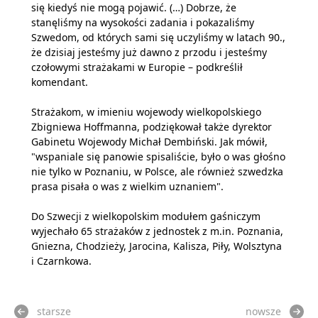
się kiedyś nie mogą pojawić. (…) Dobrze, że
stanęliśmy na wysokości zadania i pokazaliśmy
Szwedom, od których sami się uczyliśmy w latach 90.,
że dzisiaj jesteśmy już dawno z przodu i jesteśmy
czołowymi strażakami w Europie – podkreślił
komendant.
Strażakom, w imieniu wojewody wielkopolskiego
Zbigniewa Hoffmanna, podziękował także dyrektor
Gabinetu Wojewody Michał Dembiński. Jak mówił,
"wspaniale się panowie spisaliście, było o was głośno
nie tylko w Poznaniu, w Polsce, ale również szwedzka
prasa pisała o was z wielkim uznaniem".
Do Szwecji z wielkopolskim modułem gaśniczym
wyjechało 65 strażaków z jednostek z m.in. Poznania,
Gniezna, Chodzieży, Jarocina, Kalisza, Piły, Wolsztyna
i Czarnkowa.
starsze
nowsze