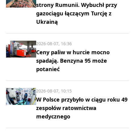
strony Rumunii. Wybuchł przy
gazociągu łączącym Turcję z
Ukrainą
2026-08-07, 16:36
Ceny paliw w hurcie mocno
spadają. Benzyna 95 może
potanieć
2026-08-07, 10:15
W Polsce przybyło w ciągu roku 49
zespołów ratownictwa
medycznego