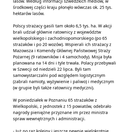
lasów. Według informacji szwedzkich mediów, w
środkowej części kraju płonęło wówczas ok. 25 tys.
hektarów lasów.
Polscy strażacy gasili tam około 6,5 tys. ha. W akcji
brali udział głównie ratownicy z województw
wielkopolskiego i zachodniopomorskiego (po 65
strażaków i po 20 wozów). Wspierali ich strażacy z
Mazowsza i Komendy Głównej Państwowej Straży
Pożarnej (9 ratowników i 4 samochody). Misja była
planowana na 14 dni i tyle trwała. Polacy przebywali
w Szwecji od niedzieli 22 lipca. Byli tam
samowystarczalni pod względem logistycznym
(zabrali namioty, wyżywienie i paliwo) i medycznym
(w grupie byli także ratownicy medyczni).
W poniedziałek w Poznaniu 65 strażaków z
Wielkopolski, z jednostek z 15 powiatów, odebrało
nagrody pieniężne przyznane im przez ministra
spraw wewnętrznych i administracji.
- Już po raz kolejny i jeszcze pewnie wielokrotnie