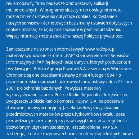
reklamodawcy, firmy badawcze oraz dostawcy aplikacji
multimedialnych. W programie służącym do obsługi internetu
można zmienić ustawienia dotyczące cookies. Korzystanie z
Polityka Prywatności
naszych serwisów internetowych bez zmiany ustawień dotyczących
Zasady korzystania z Serwisu
cookies oznacza, że będą one zapisane w pamięci urządzenia.
Więcej informacji można znaleźć w naszej
Polityce prywatności
Organizacje Pożytku Publicznego
Cyfryzacja DAB+
Zamieszczone na stronach internetowych www.radiopik.pl
materiały sygnowane skrótem „PAP” stanowią element Serwisów
Polityka ochrony danych osobowych
Informacyjnych PAP, będących bazą danych, których producentem
Abonament
i wydawcą jest Polska Agencja Prasowa S.A. z siedzibą w Warszawie.
Zamówienia publiczne
Chronione są one przepisami ustawy z dnia 4 lutego 1994 r. o
prawie autorskim i prawach pokrewnych oraz ustawy z dnia 27 lipca
2001 r. o ochronie baz danych. Powyższe materiały
Biuletyn Informacji Publicznej
wykorzystywane są przez Polskie Radio Regionalną Rozgłośnię w
Bydgoszczy „Polskie Radio Pomorza i Kujaw” S.A. na podstawie
stosownej umowy licencyjnej. Jakiekolwiek wykorzystywanie
przedmiotowych materiałów przez użytkowników Portalu, poza
przewidzianymi przez przepisy prawa wyjątkami, w szczególności
dozwolonym użytkiem osobistym, jest zabronione. PAP S.A.
zastrzega, iż dalsze rozpowszechnianie materiałów, o których mowa