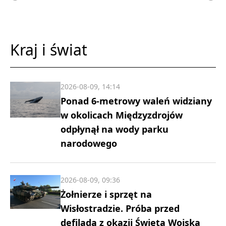
Kraj i świat
2026-08-09, 14:14
Ponad 6-metrowy waleń widziany
w okolicach Międzyzdrojów
odpłynął na wody parku
narodowego
2026-08-09, 09:36
Żołnierze i sprzęt na
Wisłostradzie. Próba przed
defiladą z okazji Święta Wojska