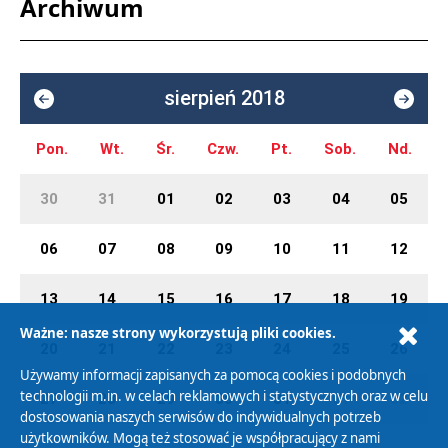
Archiwum
sierpień 2018
Pon.
Wt.
Śr.
Czw.
Pt.
Sob.
Nd.
30
31
01
02
03
04
05
06
07
08
09
10
11
12
13
14
15
16
17
18
19
Ważne: nasze strony wykorzystują pliki cookies.
20
21
22
23
24
25
26
Używamy informacji zapisanych za pomocą cookies i podobnych
technologii m.in. w celach reklamowych i statystycznych oraz w celu
27
28
29
30
31
01
02
dostosowania naszych serwisów do indywidualnych potrzeb
użytkowników. Mogą też stosować je współpracujący z nami