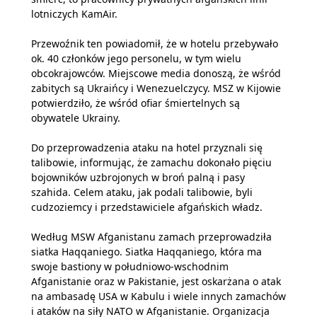
lotniczych KamAir.
Przewoźnik ten powiadomił, że w hotelu przebywało
ok. 40 członków jego personelu, w tym wielu
obcokrajowców. Miejscowe media donoszą, że wśród
zabitych są Ukraińcy i Wenezuelczycy. MSZ w Kijowie
potwierdziło, że wśród ofiar śmiertelnych są
obywatele Ukrainy.
Do przeprowadzenia ataku na hotel przyznali się
talibowie, informując, że zamachu dokonało pięciu
bojowników uzbrojonych w broń palną i pasy
szahida. Celem ataku, jak podali talibowie, byli
cudzoziemcy i przedstawiciele afgańskich władz.
Według MSW Afganistanu zamach przeprowadziła
siatka Haqqaniego. Siatka Haqqaniego, która ma
swoje bastiony w południowo-wschodnim
Afganistanie oraz w Pakistanie, jest oskarżana o atak
na ambasadę USA w Kabulu i wiele innych zamachów
i ataków na siły NATO w Afganistanie. Organizacja