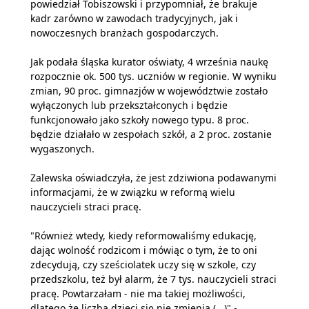
powiedział Tobiszowski i przypomniał, że brakuje
kadr zarówno w zawodach tradycyjnych, jak i
nowoczesnych branżach gospodarczych.
Jak podała śląska kurator oświaty, 4 września naukę
rozpocznie ok. 500 tys. uczniów w regionie. W wyniku
zmian, 90 proc. gimnazjów w województwie zostało
wyłączonych lub przekształconych i będzie
funkcjonowało jako szkoły nowego typu. 8 proc.
będzie działało w zespołach szkół, a 2 proc. zostanie
wygaszonych.
Zalewska oświadczyła, że jest zdziwiona podawanymi
informacjami, że w związku w reformą wielu
nauczycieli straci pracę.
"Również wtedy, kiedy reformowaliśmy edukację,
dając wolność rodzicom i mówiąc o tym, że to oni
zdecydują, czy sześciolatek uczy się w szkole, czy
przedszkolu, też był alarm, że 7 tys. nauczycieli straci
pracę. Powtarzałam - nie ma takiej możliwości,
dlatego że liczba dzieci się nie zmienia (...)" -