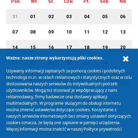
Pon.
Wt.
Śr.
Czw.
Pt.
Sob.
Nd.
31
01
02
03
04
05
06
07
08
09
10
11
12
13
14
15
16
17
18
19
20
Ważne: nasze strony wykorzystują pliki cookies.
21
22
23
24
25
26
27
Używamy informacji zapisanych za pomocą cookies i podobnych
technologii m.in. w celach reklamowych i statystycznych oraz w celu
28
29
30
31
01
02
03
dostosowania naszych serwisów do indywidualnych potrzeb
użytkowników. Mogą też stosować je współpracujący z nami
reklamodawcy, firmy badawcze oraz dostawcy aplikacji
multimedialnych. W programie służącym do obsługi internetu
można zmienić ustawienia dotyczące cookies. Korzystanie z
Polityka Prywatności
naszych serwisów internetowych bez zmiany ustawień dotyczących
Zasady korzystania z Serwisu
cookies oznacza, że będą one zapisane w pamięci urządzenia.
Więcej informacji można znaleźć w naszej
Polityce prywatności
Organizacje Pożytku Publicznego