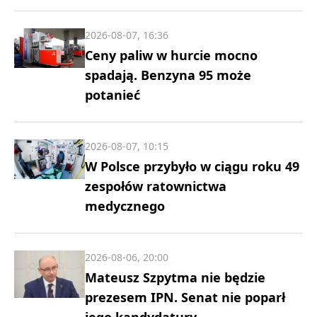
2026-08-07, 16:36
Ceny paliw w hurcie mocno
spadają. Benzyna 95 może
potanieć
2026-08-07, 10:15
W Polsce przybyło w ciągu roku 49
zespołów ratownictwa
medycznego
2026-08-06, 20:00
Mateusz Szpytma nie będzie
prezesem IPN. Senat nie poparł