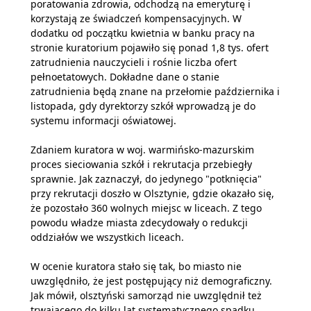
poratowania zdrowia, odchodzą na emeryturę i
korzystają ze świadczeń kompensacyjnych. W
dodatku od początku kwietnia w banku pracy na
stronie kuratorium pojawiło się ponad 1,8 tys. ofert
zatrudnienia nauczycieli i rośnie liczba ofert
pełnoetatowych. Dokładne dane o stanie
zatrudnienia będą znane na przełomie października i
listopada, gdy dyrektorzy szkół wprowadzą je do
systemu informacji oświatowej.
Zdaniem kuratora w woj. warmińsko-mazurskim
proces sieciowania szkół i rekrutacja przebiegły
sprawnie. Jak zaznaczył, do jedynego "potknięcia"
przy rekrutacji doszło w Olsztynie, gdzie okazało się,
że pozostało 360 wolnych miejsc w liceach. Z tego
powodu władze miasta zdecydowały o redukcji
oddziałów we wszystkich liceach.
W ocenie kuratora stało się tak, bo miasto nie
uwzględniło, że jest postępujący niż demograficzny.
Jak mówił, olsztyński samorząd nie uwzględnił też
trwającego do kilku lat systematycznego spadku