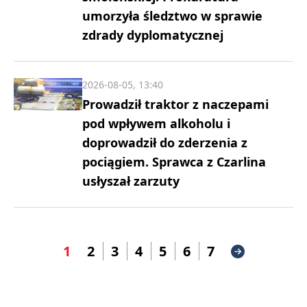
umorzyła śledztwo w sprawie
zdrady dyplomatycznej
2026-08-05, 13:40
Prowadził traktor z naczepami
pod wpływem alkoholu i
doprowadził do zderzenia z
pociągiem. Sprawca z Czarlina
usłyszał zarzuty
1
2
3
4
5
6
7