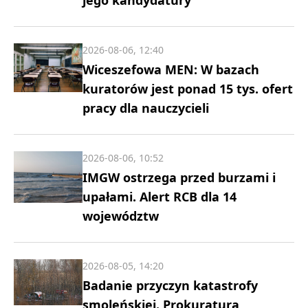
jego kandydatury
2026-08-06, 12:40
Wiceszefowa MEN: W bazach
kuratorów jest ponad 15 tys. ofert
pracy dla nauczycieli
2026-08-06, 10:52
IMGW ostrzega przed burzami i
upałami. Alert RCB dla 14
województw
2026-08-05, 14:20
Badanie przyczyn katastrofy
smoleńskiej. Prokuratura