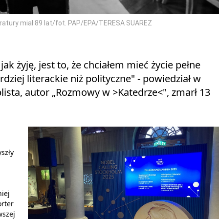
iteratury miał 89 lat/fot. PAP/EPA/TERESA SUAREZ
k żyję, jest to, że chciałem mieć życie pełne
ziej literackie niż polityczne" - powiedział w
blista, autor „Rozmowy w >Katedrze<", zmarł 13
szły
iej
orter
wszej