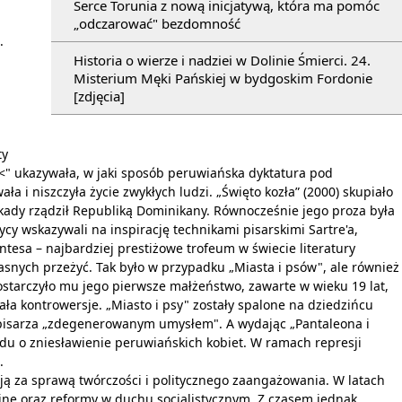
Serce Torunia z nową inicjatywą, która ma pomóc
„odczarować" bezdomność
.
Historia o wierze i nadziei w Dolinie Śmierci. 24.
Misterium Męki Pańskiej w bydgoskim Fordonie
[zdjęcia]
ty
" ukazywała, w jaki sposób peruwiańska dyktatura pod
 i niszczyła życie zwykłych ludzi. „Święto kozła” (2000) skupiało
dekady rządził Republiką Dominikany. Równocześnie jego proza była
ycy wskazywali na inspirację technikami pisarskimi Sartre'a,
tesa – najbardziej prestiżowe trofeum w świecie literatury
asnych przeżyć. Tak było w przypadku „Miasta i psów", ale również
 dostarczyło mu jego pierwsze małżeństwo, zawarte w wieku 19 lat,
ała kontrowersje. „Miasto i psy" zostały spalone na dziedzińcu
 pisarza „zdegenerowanym umysłem". A wydając „Pantaleona i
ządu o zniesławienie peruwiańskich kobiet. W ramach represji
.
cją za sprawą twórczości i politycznego zaangażowania. W latach
yjne oraz reformy w duchu socjalistycznym. Z czasem jednak