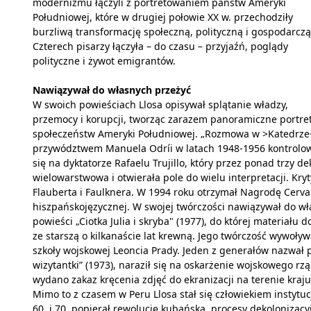
modernizmu łączyli z portretowaniem państw Ameryki
Południowej, które w drugiej połowie XX w. przechodziły
burzliwą transformację społeczną, polityczną i gospodarczą
Czterech pisarzy łączyła – do czasu – przyjaźń, poglądy
polityczne i żywot emigrantów.
Nawiązywał do własnych przeżyć
W swoich powieściach Llosa opisywał splątanie władzy,
przemocy i korupcji, tworząc zarazem panoramiczne portre
społeczeństw Ameryki Południowej. „Rozmowa w >Katedrze<
przywództwem Manuela Odríi w latach 1948-1956 kontrolowała
się na dyktatorze Rafaelu Trujillo, który przez ponad trzy 
wielowarstwowa i otwierała pole do wielu interpretacji. Kryt
Flauberta i Faulknera. W 1994 roku otrzymał Nagrodę Cervan
hiszpańskojęzycznej. W swojej twórczości nawiązywał do wł
powieści „Ciotka Julia i skryba" (1977), do której materiału
ze starszą o kilkanaście lat krewną. Jego twórczość wywoływ
szkoły wojskowej Leoncia Prady. Jeden z generałów nazwał
wizytantki” (1973), naraził się na oskarżenie wojskowego r
wydano zakaz kręcenia zdjęć do ekranizacji na terenie kraju
Mimo to z czasem w Peru Llosa stał się człowiekiem instytu
60. i 70. popierał rewolucję kubańską, procesy dekolonizac