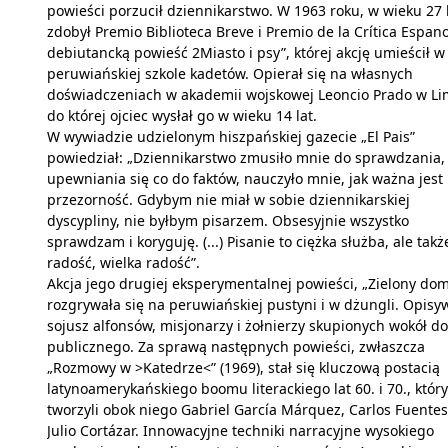
powieści porzucił dziennikarstwo. W 1963 roku, w wieku 27 l
zdobył Premio Biblioteca Breve i Premio de la Crítica Espano
debiutancką powieść 2Miasto i psy”, której akcję umieścił w
peruwiańskiej szkole kadetów. Opierał się na własnych
doświadczeniach w akademii wojskowej Leoncio Prado w Li
do której ojciec wysłał go w wieku 14 lat.
W wywiadzie udzielonym hiszpańskiej gazecie „El Pais”
powiedział: „Dziennikarstwo zmusiło mnie do sprawdzania,
upewniania się co do faktów, nauczyło mnie, jak ważna jest
przezorność. Gdybym nie miał w sobie dziennikarskiej
dyscypliny, nie byłbym pisarzem. Obsesyjnie wszystko
sprawdzam i koryguję. (...) Pisanie to ciężka służba, ale takż
radość, wielka radość”.
Akcja jego drugiej eksperymentalnej powieści, „Zielony dom
rozgrywała się na peruwiańskiej pustyni i w dżungli. Opisy
sojusz alfonsów, misjonarzy i żołnierzy skupionych wokół 
publicznego. Za sprawą następnych powieści, zwłaszcza
„Rozmowy w >Katedrze<” (1969), stał się kluczową postacią
latynoamerykańskiego boomu literackiego lat 60. i 70., który
tworzyli obok niego Gabriel García Márquez, Carlos Fuentes
Julio Cortázar. Innowacyjne techniki narracyjne wysokiego