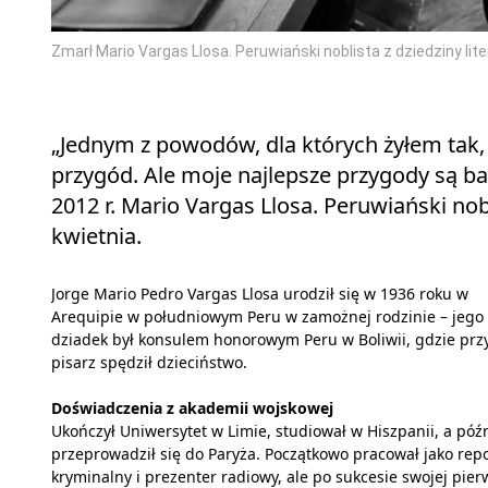
Zmarł Mario Vargas Llosa. Peruwiański noblista z dziedziny l
„Jednym z powodów, dla których żyłem tak, ja
przygód. Ale moje najlepsze przygody są bard
2012 r. Mario Vargas Llosa. Peruwiański no
kwietnia.
Jorge Mario Pedro Vargas Llosa urodził się w 1936 roku w
Arequipie w południowym Peru w zamożnej rodzinie – jego
dziadek był konsulem honorowym Peru w Boliwii, gdzie przy
pisarz spędził dzieciństwo.
Doświadczenia z akademii wojskowej
Ukończył Uniwersytet w Limie, studiował w Hiszpanii, a późn
przeprowadził się do Paryża. Początkowo pracował jako rep
kryminalny i prezenter radiowy, ale po sukcesie swojej pier