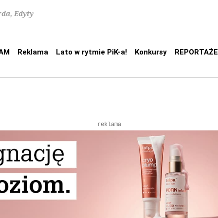
rda, Edyty
AM
Reklama
Lato w rytmie PiK-a!
Konkursy
REPORTAŻE
reklama