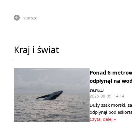
starsze
Kraj i świat
Ponad 6-metrow
odpłynął na wo
PAP/KB
2026-08-09, 14:14
Duży ssak morski, z
odpłynął pod eskort
Czytaj dalej »