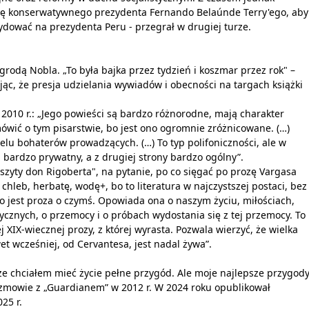
ertę konserwatywnego prezydenta Fernando Belaúnde Terry'ego, aby
ydować na prezydenta Peru - przegrał w drugiej turze.
odą Nobla. „To była bajka przez tydzień i koszmar przez rok" –
ąc, że presja udzielania wywiadów i obecności na targach książki
 w 2010 r.: „Jego powieści są bardzo różnorodne, mają charakter
ówić o tym pisarstwie, bo jest ono ogromnie zróżnicowane. (…)
wielu bohaterów prowadzących. (…) To typ polifoniczności, ale w
 bardzo prywatny, a z drugiej strony bardzo ogólny”.
Zeszyty don Rigoberta", na pytanie, po co sięgać po prozę Vargasa
o chleb, herbatę, wodę+, bo to literatura w najczystszej postaci, bez
 jest proza o czymś. Opowiada ona o naszym życiu, miłościach,
ycznych, o przemocy i o próbach wydostania się z tej przemocy. To
 XIX-wiecznej prozy, z której wyrasta. Pozwala wierzyć, że wielka
wet wcześniej, od Cervantesa, jest nadal żywa”.
, że chciałem mieć życie pełne przygód. Ale moje najlepsze przygod
 rozmowie z „Guardianem” w 2012 r. W 2024 roku opublikował
25 r.