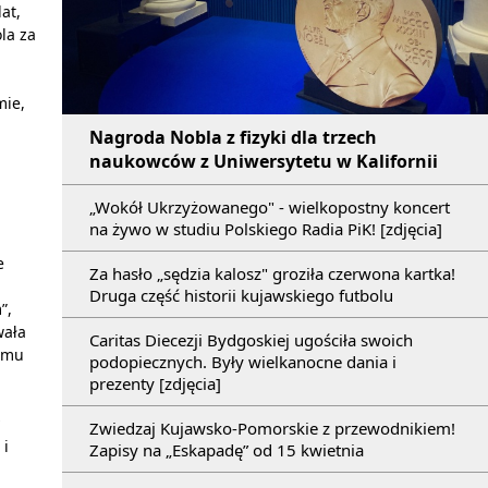
at,
la za
mie,
Nagroda Nobla z fizyki dla trzech
naukowców z Uniwersytetu w Kalifornii
„Wokół Ukrzyżowanego" - wielkopostny koncert
na żywo w studiu Polskiego Radia PiK! [zdjęcia]
e
Za hasło „sędzia kalosz" groziła czerwona kartka!
Druga część historii kujawskiego futbolu
”,
wała
Caritas Diecezji Bydgoskiej ugościła swoich
domu
podopiecznych. Były wielkanocne dania i
prezenty [zdjęcia]
Zwiedzaj Kujawsko-Pomorskie z przewodnikiem!
 i
Zapisy na „Eskapadę” od 15 kwietnia