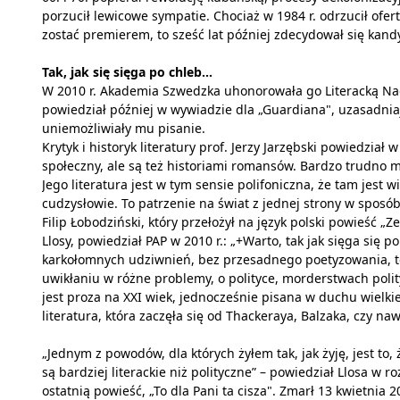
porzucił lewicowe sympatie. Chociaż w 1984 r. odrzucił of
zostać premierem, to sześć lat później zdecydował się kand
Tak, jak się sięga po chleb...
W 2010 r. Akademia Szwedzka uhonorowała go Literacką Nagr
powiedział później w wywiadzie dla „Guardiana", uzasadniaj
uniemożliwiały mu pisanie.
Krytyk i historyk literatury prof. Jerzy Jarzębski powiedział
społeczny, ale są też historiami romansów. Bardzo trudno m
Jego literatura jest w tym sensie polifoniczna, że tam jest 
cudzysłowie. To patrzenie na świat z jednej strony w sposób
Filip Łobodziński, który przełożył na język polski powieść „
Llosy, powiedział PAP w 2010 r.: „+Warto, tak jak sięga się p
karkołomnych udziwnień, bez przesadnego poetyzowania, to
uwikłaniu w różne problemy, o polityce, morderstwach polit
jest proza na XXI wiek, jednocześnie pisana w duchu wielkiej
literatura, która zaczęła się od Thackeraya, Balzaka, czy na
„Jednym z powodów, dla których żyłem tak, jak żyję, jest to
są bardziej literackie niż polityczne” – powiedział Llosa w
ostatnią powieść, „To dla Pani ta cisza". Zmarł 13 kwietnia 20