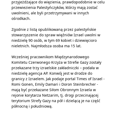
przyjeżdżające do więzienia, prawdopodobnie w celu
przewiezienia Palestyńczyków, którzy mają zostać
uwolnieni, ale byli przetrzymywani w innych
ośrodkach.
Zgodnie z listą opublikowaną przez palestyńskie
stowarzyszenie do spraw więźniów Izrael uwolni w
niedzielę 90 osób, w tym 69 kobiet i dziewięcioro
nieletnich. Najmłodsza osoba ma 15 lat.
Wcześniej pracownikom Międzynarodowego
Komitetu Czerwonego Krzyża w Strefie Gazy zostały
przekazane trzy izraelskie zakładniczki – podała w
niedzielę agencja AP. Konwój jest w drodze do
granicy z Izraelem. Jak podaje portal Times of Israel -
Romi Gonen, Emily Damari i Doron Steinbrecher -
mają być przekazane Siłom Obronnym Izraela w
rejonie korytarza Netzarim, tj. drogi przecinającej
terytorium Strefy Gazy na pół i dzielącą je na część
północną i południową.