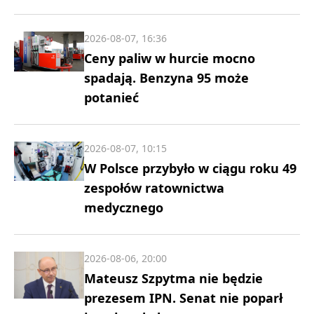
2026-08-07, 16:36
Ceny paliw w hurcie mocno
spadają. Benzyna 95 może
potanieć
2026-08-07, 10:15
W Polsce przybyło w ciągu roku 49
zespołów ratownictwa
medycznego
2026-08-06, 20:00
Mateusz Szpytma nie będzie
prezesem IPN. Senat nie poparł