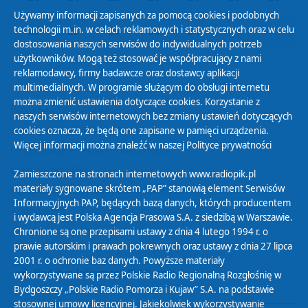
Używamy informacji zapisanych za pomocą cookies i podobnych
technologii m.in. w celach reklamowych i statystycznych oraz w celu
27
28
29
30
31
01
02
dostosowania naszych serwisów do indywidualnych potrzeb
użytkowników. Mogą też stosować je współpracujący z nami
reklamodawcy, firmy badawcze oraz dostawcy aplikacji
multimedialnych. W programie służącym do obsługi internetu
można zmienić ustawienia dotyczące cookies. Korzystanie z
Polityka Prywatności
naszych serwisów internetowych bez zmiany ustawień dotyczących
Zasady korzystania z Serwisu
cookies oznacza, że będą one zapisane w pamięci urządzenia.
Więcej informacji można znaleźć w naszej
Polityce prywatności
Organizacje Pożytku Publicznego
Cyfryzacja DAB+
Zamieszczone na stronach internetowych www.radiopik.pl
materiały sygnowane skrótem „PAP” stanowią element Serwisów
Polityka ochrony danych osobowych
Informacyjnych PAP, będących bazą danych, których producentem
Abonament
i wydawcą jest Polska Agencja Prasowa S.A. z siedzibą w Warszawie.
Zamówienia publiczne
Chronione są one przepisami ustawy z dnia 4 lutego 1994 r. o
prawie autorskim i prawach pokrewnych oraz ustawy z dnia 27 lipca
2001 r. o ochronie baz danych. Powyższe materiały
Biuletyn Informacji Publicznej
wykorzystywane są przez Polskie Radio Regionalną Rozgłośnię w
Bydgoszczy „Polskie Radio Pomorza i Kujaw” S.A. na podstawie
stosownej umowy licencyjnej. Jakiekolwiek wykorzystywanie