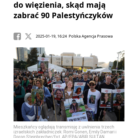
do więzienia, skąd mają
zabrać 90 Palestyńczyków
2025-01-19, 16:24 Polska Agencja Prasowa
Mieszkańcy oglądają transmisję z uwlnienia trzech
izraelskich zakładniczek: Romi Gonen, Emily Damari i
Doron Steinbrecher/fot. AP/EPA/ABIR SULTAN