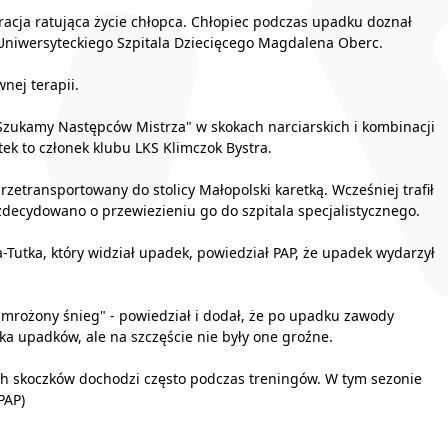
eracja ratująca życie chłopca. Chłopiec podczas upadku doznał
Uniwersyteckiego Szpitala Dziecięcego Magdalena Oberc.
nej terapii.
zukamy Następców Mistrza" w skokach narciarskich i kombinacji
tek to członek klubu LKS Klimczok Bystra.
zetransportowany do stolicy Małopolski karetką. Wcześniej trafił
decydowano o przewiezieniu go do szpitala specjalistycznego.
Tutka, który widział upadek, powiedział PAP, że upadek wydarzył
zmrożony śnieg" - powiedział i dodał, że po upadku zawody
ka upadków, ale na szczęście nie były one groźne.
h skoczków dochodzi często podczas treningów. W tym sezonie
PAP)