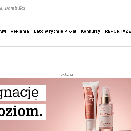
na, Dominika
AM
Reklama
Lato w rytmie PiK-a!
Konkursy
REPORTAŻE
reklama