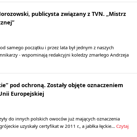
orozowski, publicysta związany z TVN. „Mistrz
znej”
od samego początku i przez lata był jednym z naszych
ennikarzy - wspominają redakcyjni koledzy zmarłego Andrzeja
kie” pod ochroną. Zostały objęte oznaczeniem
nii Europejskiej
czyły do innych polskich owoców już mających oznaczenia
grójeckie uzyskały certyfikat w 2011 r., a jabłka łęckie…
Czytaj