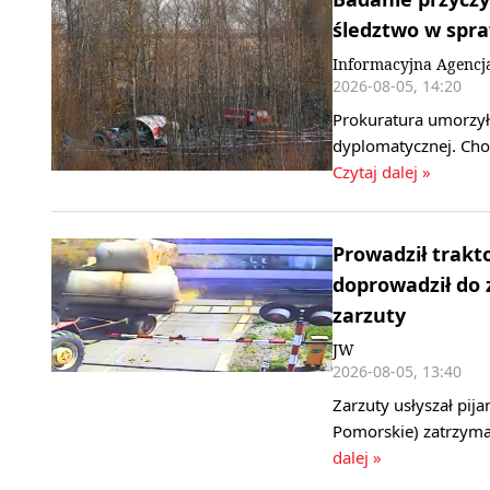
śledztwo w spr
Informacyjna Agencj
2026-08-05, 14:20
Prokuratura umorzył
dyplomatycznej. Cho
Czytaj dalej »
Prowadził trakt
doprowadził do 
zarzuty
JW
2026-08-05, 13:40
Zarzuty usłyszał pij
Pomorskie) zatrzyma
dalej »