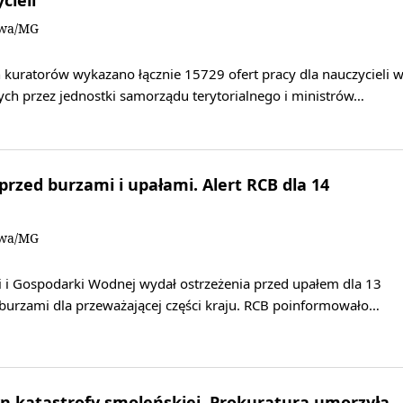
cieli
owa/MG
 kuratorów wykazano łącznie 15729 ofert pracy dla nauczycieli 
ch przez jednostki samorządu terytorialnego i ministrów…
rzed burzami i upałami. Alert RCB dla 14
owa/MG
i i Gospodarki Wodnej wydał ostrzeżenia przed upałem dla 13
burzami dla przeważającej części kraju. RCB poinformowało…
n katastrofy smoleńskiej. Prokuratura umorzyła