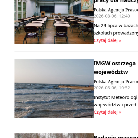
pracy dla nauczy
Polska Agencja Pras
2026-08-06, 12:40
Na 29 lipca w bazach
szkołach prowadzony
Czytaj dalej »
IMGW ostrzega p
województw
Polska Agencja Pras
2026-08-06, 10:52
Instytut Meteorologi
województw i przed 
Czytaj dalej »
Badanie przyczy