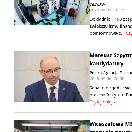
PAP/DW
2026-08-07, 10:15
Dokładnie 1760 zesp
zwiększyliśmy finan
poinformowało…
Czy
Mateusz Szpytma
kandydatury
Polska Agencja Pras
2026-08-06, 20:00
Senat nie zgodził s
prezesa Instytutu P
Czytaj dalej »
Wiceszefowa MEN