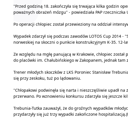
"Przed godziną 18. zakończyła się trwająca kilka godzin op
poważnych obrażeń mózgu" - powiedziała PAP rzeczniczka 
Po operacji chłopiec został przewieziony na oddział intensyw
Wypadek zdarzył się podczas zawodów LOTOS Cup 2014 - "S
norweskiej na skoczni o punkcie konstrukcyjnym K-35. 12-la
Ze względu na mgłę panującą w Krakowie, chłopiec został pr
do placówki im. Chałubińskiego w Zakopanem, jednak tam z
Trener młodych skoczków z LKS Poroniec Stanisław Trebunia-
się przy zeskoku, tuż po lądowaniu.
"Chłopakowi podwinęła się narta i nieszczęśliwie upadł na 
przerwano. Po wznowieniu konkursu zdarzyła się jeszcze kil
Trebunia-Tutka zauważył, że do groźnych wypadków młodyc
przydarzyły się już trzy wypadki zakończone hospitalizacją.(