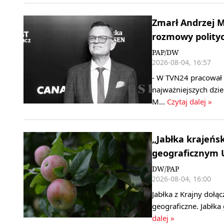
Zmarł Andrzej M
rozmowy polityc
PAP/DW
2026-08-04, 16:57
- W TVN24 pracował 
najważniejszych dzi
M…
Czytaj dalej »
„Jabłka krajeńs
geograficznym U
DW/PAP
2026-08-04, 16:00
Jabłka z Krajny dołą
geograficzne. Jabłka 
dalej »