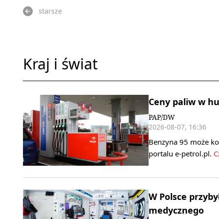
starsze
Kraj i świat
Ceny paliw w h
PAP/DW
2026-08-07, 16:36
Benzyna 95 może koszt
portalu e-petrol.pl.
Cz
W Polsce przyby
medycznego