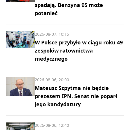
spadają. Benzyna 95 może
potanieć
2026-08-07, 10:15
W Polsce przybyło w ciągu roku 49
zespołów ratownictwa
medycznego
2026-08-06, 20:00
Mateusz Szpytma nie będzie
prezesem IPN. Senat nie poparł
jego kandydatury
2026-08-06, 12:40