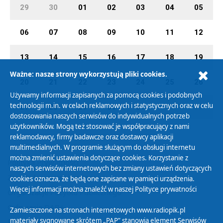
29
30
01
02
03
04
05
06
07
08
09
10
11
12
13
14
15
16
17
18
19
Ważne: nasze strony wykorzystują pliki cookies.
20
21
22
23
24
25
26
Używamy informacji zapisanych za pomocą cookies i podobnych
technologii m.in. w celach reklamowych i statystycznych oraz w celu
27
28
29
30
31
01
02
dostosowania naszych serwisów do indywidualnych potrzeb
użytkowników. Mogą też stosować je współpracujący z nami
reklamodawcy, firmy badawcze oraz dostawcy aplikacji
multimedialnych. W programie służącym do obsługi internetu
można zmienić ustawienia dotyczące cookies. Korzystanie z
Polityka Prywatności
naszych serwisów internetowych bez zmiany ustawień dotyczących
Zasady korzystania z Serwisu
cookies oznacza, że będą one zapisane w pamięci urządzenia.
Więcej informacji można znaleźć w naszej
Polityce prywatności
Organizacje Pożytku Publicznego
Cyfryzacja DAB+
Zamieszczone na stronach internetowych www.radiopik.pl
materiały sygnowane skrótem „PAP” stanowią element Serwisów
Polityka ochrony danych osobowych