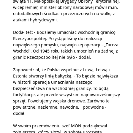
święta 11. Małopolskiej Brygady Obrony Terytorialnej,
wicepremier, minister obrony narodowej mówił m.in.
o dodatkowych środkach przeznczonych na walkę z
atakami hybrydowymi.
Dodał też: - Będziemy umacniać wschodnią granicę
Rzeczypospolitej. Przystąpiliśmy do realizacji
największego pomysłu, największej operacji - „Tarcza
Wschód". Od 1945 roku takich umocnień na żadnej z
granic Rzeczpospolitej nie było - dodał.
Zapowiedział, że Polska wspólnie z Litwą, Łotwą i
Estonią stworzy linię bałtycką. - To będzie największa
w historii operacja umacniania naszego
bezpieczeństwa na wschodniej granicy. To będą
fortyfikacje, ale przede wszystkim najnowocześniejszy
sprzęt. Powołujemy wojska dronowe. Zarówno te
powietrzne, naziemne, nawodne, i podwodne -
dodał.
W swoim przemówieniu szef MON podziękował
żołnierzom, którzy złożyli w sobotę uroczystą