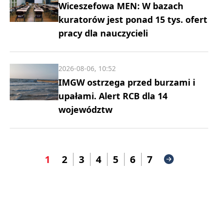
Wiceszefowa MEN: W bazach
kuratorów jest ponad 15 tys. ofert
pracy dla nauczycieli
2026-08-06, 10:52
IMGW ostrzega przed burzami i
upałami. Alert RCB dla 14
województw
1
2
3
4
5
6
7