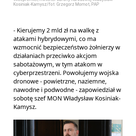
Kosiniak-Kamysz/fot. Grzegorz Momot, PAP
- Kierujemy 2 mld zł na walkę z
atakami hybrydowymi, co ma
wzmocnić bezpieczeństwo żołnierzy w
działaniach przeciwko akcjom
sabotażowym, w tym atakom w
cyberprzestrzeni. Powołujemy wojska
dronowe - powietrzne, naziemne,
nawodne i podwodne - zapowiedział w
sobotę szef MON Władysław Kosiniak-
Kamysz.