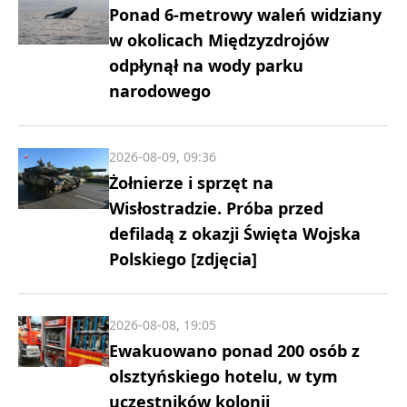
Ponad 6-metrowy waleń widziany
w okolicach Międzyzdrojów
odpłynął na wody parku
narodowego
2026-08-09, 09:36
Żołnierze i sprzęt na
Wisłostradzie. Próba przed
defiladą z okazji Święta Wojska
Polskiego [zdjęcia]
2026-08-08, 19:05
Ewakuowano ponad 200 osób z
olsztyńskiego hotelu, w tym
uczestników kolonii