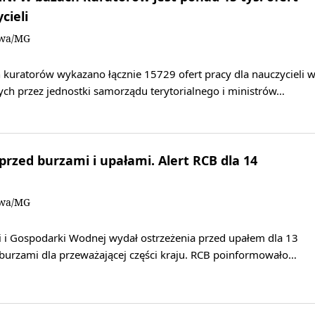
cieli
owa/MG
 kuratorów wykazano łącznie 15729 ofert pracy dla nauczycieli 
ch przez jednostki samorządu terytorialnego i ministrów…
rzed burzami i upałami. Alert RCB dla 14
owa/MG
i i Gospodarki Wodnej wydał ostrzeżenia przed upałem dla 13
burzami dla przeważającej części kraju. RCB poinformowało…