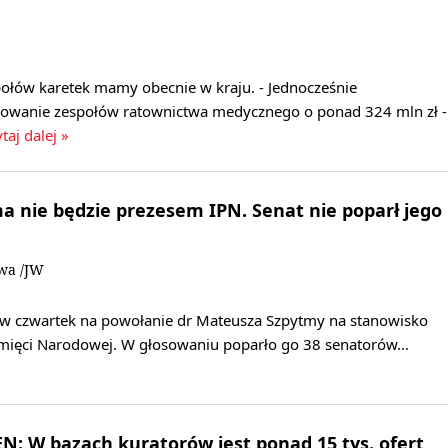
ołów karetek mamy obecnie w kraju. - Jednocześnie
sowanie zespołów ratownictwa medycznego o ponad 324 mln zł -
taj dalej »
 nie będzie prezesem IPN. Senat nie poparł jego
owa /JW
ię w czwartek na powołanie dr Mateusza Szpytmy na stanowisko
amięci Narodowej. W głosowaniu poparło go 38 senatorów…
: W bazach kuratorów jest ponad 15 tys. ofert