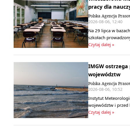
pracy dla nauczy
Polska Agencja Pras
2026-08-06, 12:40
Na 29 lipca w bazach
szkołach prowadzony
Czytaj dalej »
IMGW ostrzega p
województw
Polska Agencja Pras
2026-08-06, 10:52
Instytut Meteorologi
województw i przed 
Czytaj dalej »