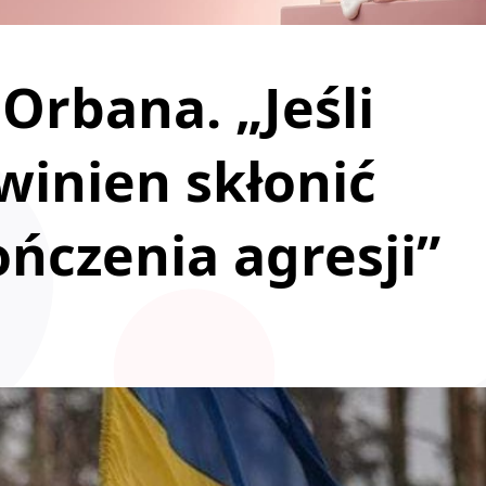
Orbana. „Jeśli
winien skłonić
ńczenia agresji”