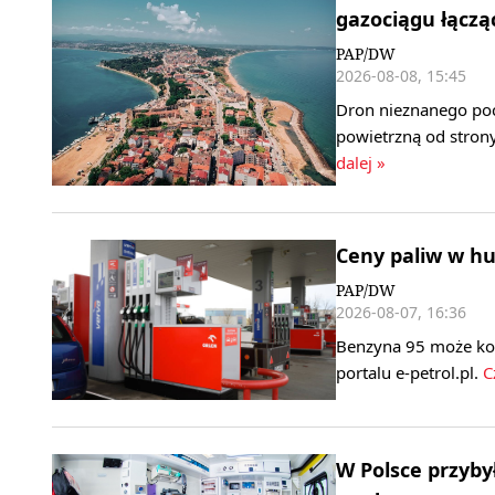
gazociągu łączą
PAP/DW
2026-08-08, 15:45
Dron nieznanego poch
powietrzną od stron
dalej »
Ceny paliw w h
PAP/DW
2026-08-07, 16:36
Benzyna 95 może koszt
portalu e-petrol.pl.
Cz
W Polsce przyby