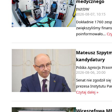
medycznego
PAP/DW
2026-08-07, 10:15
Dokładnie 1760 zesp
zwiększyliśmy finan
poinformowało…
Czy
Mateusz Szpytma
kandydatury
Polska Agencja Pras
2026-08-06, 20:00
Senat nie zgodził s
prezesa Instytutu P
Czytaj dalej »
Wiceszefowa MEN