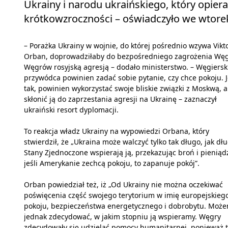
Ukrainy i narodu ukraińskiego, który opiera s
krótkowzroczności – oświadczyło we wtorek
– Porażka Ukrainy w wojnie, do której pośrednio wzywa Vikt
Orban, doprowadziłaby do bezpośredniego zagrożenia Węgi
Węgrów rosyjską agresją – dodało ministerstwo. – Węgiersk
przywódca powinien zadać sobie pytanie, czy chce pokoju. J
tak, powinien wykorzystać swoje bliskie związki z Moskwą, 
skłonić ją do zaprzestania agresji na Ukrainę – zaznaczył
ukraiński resort dyplomacji.
To reakcja władz Ukrainy na wypowiedzi Orbana, który
stwierdził, że „Ukraina może walczyć tylko tak długo, jak dł
Stany Zjednoczone wspierają ją, przekazując broń i pieniąd
jeśli Amerykanie zechcą pokoju, to zapanuje pokój”.
Orban powiedział też, iż „Od Ukrainy nie można oczekiwać
poświęcenia część swojego terytorium w imię europejskieg
pokoju, bezpieczeństwa energetycznego i dobrobytu. Moż
jednak zdecydować, w jakim stopniu ją wspieramy. Węgry
zdecydowały się udzielać pomocy humanitarnej, ponieważ 