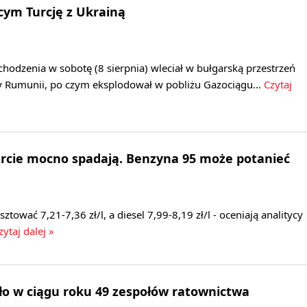
cym Turcję z Ukrainą
odzenia w sobotę (8 sierpnia) wleciał w bułgarską przestrzeń
y Rumunii, po czym eksplodował w pobliżu Gazociągu…
Czytaj
urcie mocno spadają. Benzyna 95 może potanieć
ować 7,21-7,36 zł/l, a diesel 7,99-8,19 zł/l - oceniają analitycy
ytaj dalej »
ło w ciągu roku 49 zespołów ratownictwa