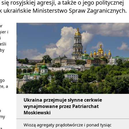
ię rosyjskiej agresji, a także o jego politycznej
 ukraińskie Ministerstwo Spraw Zagranicznych.
or
er i
i
eśli
aby
ugo
ze, a
Ukraina przejmuje słynne cerkwie
wynajmowane przez Patriarchat
o
Moskiewski
emy
Wiozą agregaty prądotwórcze i ponad tysiąc
ta