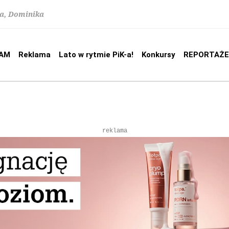
na, Dominika
AM
Reklama
Lato w rytmie PiK-a!
Konkursy
REPORTAŻE
reklama