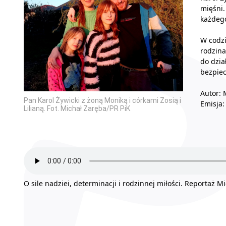
mięśni.
każdego
W codz
rodzina
do dzia
bezpiec
Autor: 
Pan Karol Żywicki z żoną Moniką i córkami Zosią i
Emisja:
Lilianą. Fot. Michał Zaręba/PR PiK
O sile nadziei, determinacji i rodzinnej miłości. Reportaż M