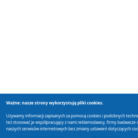
Ważne: nasze strony wykorzystują pliki cookies.
Używamy informacji zapisanych za pomocą cookies i podobnych techno
Polityka Prywatności
Zasady korzystania z
też stosować je współpracujący z nami reklamodawcy, firmy badawcze o
naszych serwisów internetowych bez zmiany ustawień dotyczących cook
Polityka ochrony danych
Abonament