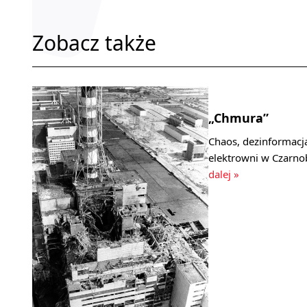
Zobacz także
„Chmura”
Chaos, dezinformacja
elektrowni w Czarno
dalej »