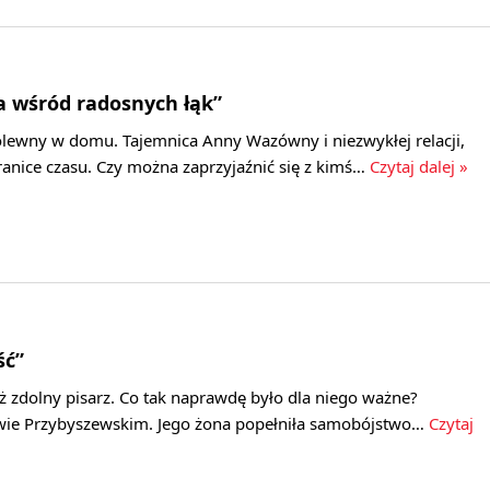
a wśród radosnych łąk”
rólewny w domu. Tajemnica Anny Wazówny i niezwykłej relacji,
ranice czasu. Czy można zaprzyjaźnić się z kimś…
Czytaj dalej »
ść”
też zdolny pisarz. Co tak naprawdę było dla niego ważne?
wie Przybyszewskim. Jego żona popełniła samobójstwo…
Czytaj