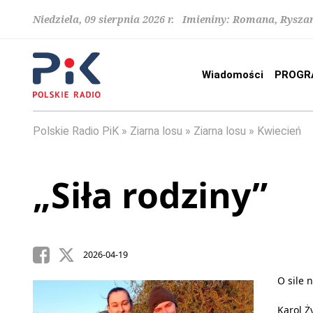
Niedziela, 09 sierpnia 2026 r. Imieniny: Romana, Rysza
Wiadomości
PROGR
Polskie Radio PiK
Ziarna losu
Ziarna losu
Kwiecień
„Siła rodziny”
2026-04-19
O sile 
Karol Ż