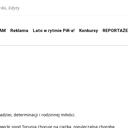
rda, Edyty
AM
Reklama
Lato w rytmie PiK-a!
Konkursy
REPORTAŻE
nadziei, determinacji i rodzinnej miłości.
ywicki spod Torunia choruje na ciężką, nieuleczalną chorobę