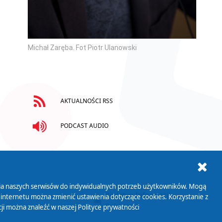
Michał Zaręba. Fot Piotr Ulanowski
AKTUALNOŚCI RSS
PODCAST AUDIO
ania naszych serwisów do indywidualnych potrzeb użytkowników. Mogą
AB+
Biuletyn Informacji
 internetu można zmienić ustawienia dotyczące cookies. Korzystanie z
Publicznej
ji można znaleźć w naszej
Polityce prywatności