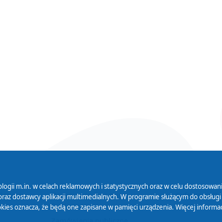
logii m.in. w celach reklamowych i statystycznych oraz w celu dostosow
 Serwisu
Organizacje Pożytku
Cyfryzacja D
raz dostawcy aplikacji multimedialnych. W programie służącym do obsługi
Publicznego
ies oznacza, że będą one zapisane w pamięci urządzenia. Więcej informac
Zamówienia publiczne