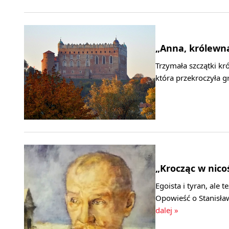
„Anna, królewn
Trzymała szczątki k
która przekroczyła g
„Krocząc w nico
Egoista i tyran, ale 
Opowieść o Stanisła
dalej »