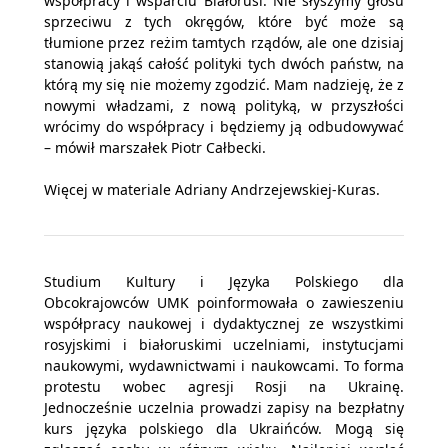
współpracy i wsparciu Białorusi. Nie słyszymy głosu
sprzeciwu z tych okręgów, które być może są
tłumione przez reżim tamtych rządów, ale one dzisiaj
stanowią jakąś całość polityki tych dwóch państw, na
którą my się nie możemy zgodzić. Mam nadzieję, że z
nowymi władzami, z nową polityką, w przyszłości
wrócimy do współpracy i będziemy ją odbudowywać
– mówił marszałek Piotr Całbecki.
Więcej w materiale Adriany Andrzejewskiej-Kuras.
Studium Kultury i Języka Polskiego dla
Obcokrajowców UMK poinformowała o zawieszeniu
współpracy naukowej i dydaktycznej ze wszystkimi
rosyjskimi i białoruskimi uczelniami, instytucjami
naukowymi, wydawnictwami i naukowcami. To forma
protestu wobec agresji Rosji na Ukrainę.
Jednocześnie uczelnia prowadzi zapisy na bezpłatny
kurs języka polskiego dla Ukraińców. Mogą się