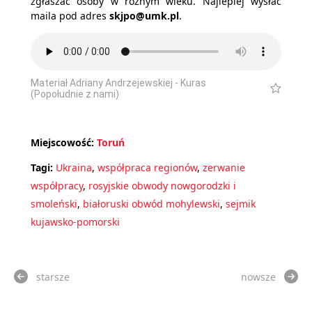
zgłaszać osoby w różnym wieku. Najlepiej wysłać
maila pod adres
skjpo@umk.pl
.
Materiał Adriany Andrzejewskiej - Kuras
(Popołudnie z nami)
Miejscowość:
Toruń
Tagi:
Ukraina
,
współpraca regionów
,
zerwanie
współpracy
,
rosyjskie obwody nowgorodzki i
smoleński
,
białoruski obwód mohylewski
,
sejmik
kujawsko-pomorski
starsze
nowsze