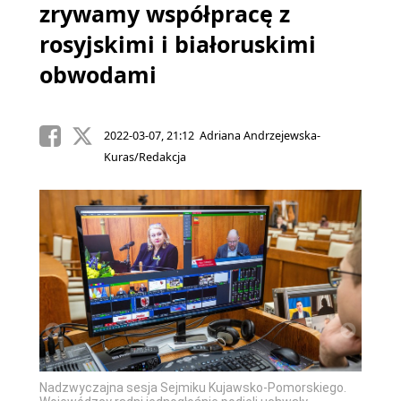
zrywamy współpracę z
rosyjskimi i białoruskimi
obwodami
2022-03-07, 21:12 Adriana Andrzejewska-
Kuras/Redakcja
Nadzwy
ego.
Nadzwyczajna sesja Sejmiku Kujawsko-Pomorskiego.