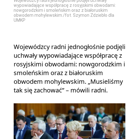
Wojewó
Wojewódzcy radni jednogłośnie podjęli uchwały
wypowi
i:
wypowiadające współpracę z rosyjskimi obwodami:
nowgor
nowgorodzkim i smoleńskim oraz z białoruskim
obwode
la
obwodem mohylewskim./fot. Szymon Zdziebło dla
UMKP
UMKP
Wojewódzcy radni jednogłośnie podjęli
uchwały wypowiadające współpracę z
rosyjskimi obwodami: nowgorodzkim i
smoleńskim oraz z białoruskim
obwodem mohylewskim. „Musieliśmy
tak się zachować” – mówili radni.