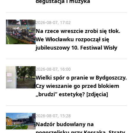
degustacja i muzyka
2026-08-07, 17:02
Na rzece wreszcie zrobi się tłok.
We Włocławku rozpoczął się
jubileuszowy 10. Festiwal Wisły
2026-08-07, 16:00
Wielki spór o pranie w Bydgoszczy.
Czy wieszanie go przed blokiem
„brudzi” estetykę? [zdjęcia]
2026-08-07, 15:28
Nadzór budowlany na
pogorzelisku przy Kossaka. Straty