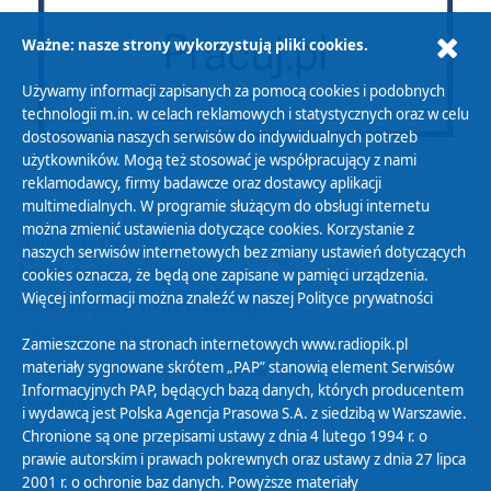
Ważne: nasze strony wykorzystują pliki cookies.
Używamy informacji zapisanych za pomocą cookies i podobnych
technologii m.in. w celach reklamowych i statystycznych oraz w celu
dostosowania naszych serwisów do indywidualnych potrzeb
użytkowników. Mogą też stosować je współpracujący z nami
reklamodawcy, firmy badawcze oraz dostawcy aplikacji
multimedialnych. W programie służącym do obsługi internetu
można zmienić ustawienia dotyczące cookies. Korzystanie z
Polityka Prywatności
naszych serwisów internetowych bez zmiany ustawień dotyczących
Zasady korzystania z Serwisu
cookies oznacza, że będą one zapisane w pamięci urządzenia.
Więcej informacji można znaleźć w naszej
Polityce prywatności
Organizacje Pożytku Publicznego
Cyfryzacja DAB+
Zamieszczone na stronach internetowych www.radiopik.pl
materiały sygnowane skrótem „PAP” stanowią element Serwisów
Polityka ochrony danych osobowych
Informacyjnych PAP, będących bazą danych, których producentem
Abonament
i wydawcą jest Polska Agencja Prasowa S.A. z siedzibą w Warszawie.
Zamówienia publiczne
Chronione są one przepisami ustawy z dnia 4 lutego 1994 r. o
prawie autorskim i prawach pokrewnych oraz ustawy z dnia 27 lipca
2001 r. o ochronie baz danych. Powyższe materiały