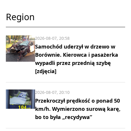
Region
2026-08-07, 20:58
Samochód uderzył w drzewo w
Borównie. Kierowca i pasażerka
wypadli przez przednią szybę
[zdjęcia]
2026-08-07, 20:10
Przekroczył prędkość o ponad 50
km/h. Wymierzono surową karę,
bo to była „recydywa”