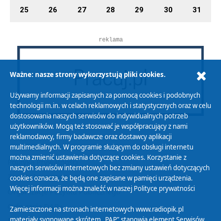
25
26
27
28
29
30
31
reklama
Ważne: nasze strony wykorzystują pliki cookies.
Używamy informacji zapisanych za pomocą cookies i podobnych
technologii m.in. w celach reklamowych i statystycznych oraz w celu
dostosowania naszych serwisów do indywidualnych potrzeb
użytkowników. Mogą też stosować je współpracujący z nami
reklamodawcy, firmy badawcze oraz dostawcy aplikacji
multimedialnych. W programie służącym do obsługi internetu
można zmienić ustawienia dotyczące cookies. Korzystanie z
Polityka Prywatności
naszych serwisów internetowych bez zmiany ustawień dotyczących
Zasady korzystania z Serwisu
cookies oznacza, że będą one zapisane w pamięci urządzenia.
Więcej informacji można znaleźć w naszej
Polityce prywatności
Organizacje Pożytku Publicznego
Cyfryzacja DAB+
Zamieszczone na stronach internetowych www.radiopik.pl
materiały sygnowane skrótem „PAP” stanowią element Serwisów
Polityka ochrony danych osobowych