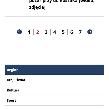
pożar przy ul. Kossaka [wideo,
zdjęcia]
1
2
3
4
5
6
7
Region
Kraj i świat
Kultura
Sport