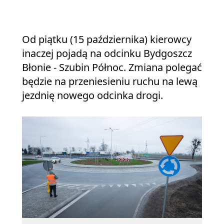
Od pią
odcink
Od piątku (15 października) kierowcy
inaczej pojadą na odcinku Bydgoszcz
Błonie - Szubin Północ. Zmiana polegać
będzie na przeniesieniu ruchu na lewą
jezdnię nowego odcinka drogi.