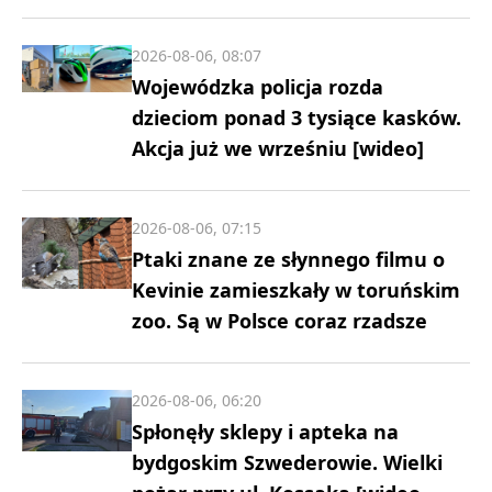
2026-08-06, 08:07
Wojewódzka policja rozda
dzieciom ponad 3 tysiące kasków.
Akcja już we wrześniu [wideo]
2026-08-06, 07:15
Ptaki znane ze słynnego filmu o
Kevinie zamieszkały w toruńskim
zoo. Są w Polsce coraz rzadsze
2026-08-06, 06:20
Spłonęły sklepy i apteka na
bydgoskim Szwederowie. Wielki