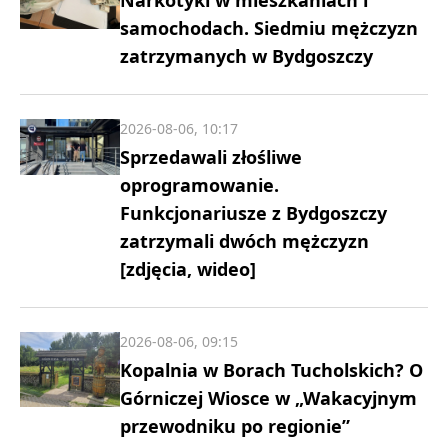
samochodach. Siedmiu mężczyzn
zatrzymanych w Bydgoszczy
2026-08-06, 10:17
Sprzedawali złośliwe
oprogramowanie.
Funkcjonariusze z Bydgoszczy
zatrzymali dwóch mężczyzn
[zdjęcia, wideo]
2026-08-06, 09:15
Kopalnia w Borach Tucholskich? O
Górniczej Wiosce w „Wakacyjnym
przewodniku po regionie”