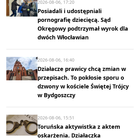
2026-08-06, 17:20
Posiadali i udostępniali
pornografię dziecięcą. Sąd
Okręgowy podtrzymał wyrok dla
dwóch Włocławian
2026-08-06, 16:40
Działacze prawicy chcą zmian w
przepisach. To pokłosie sporu o
dzwony w kościele Świętej Trójcy
w Bydgoszczy
2026-08-06, 15:51
Toruńska aktywistka z aktem
oskarżenia. Działaczka