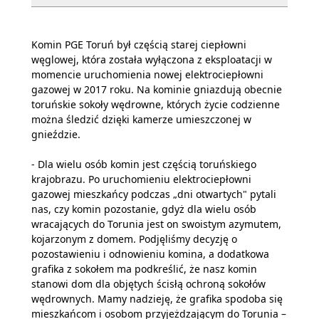
Komin PGE Toruń był częścią starej ciepłowni
węglowej, która została wyłączona z eksploatacji w
momencie uruchomienia nowej elektrociepłowni
gazowej w 2017 roku. Na kominie gniazdują obecnie
toruńskie sokoły wędrowne, których życie codzienne
można śledzić dzięki kamerze umieszczonej w
gnieździe.
- Dla wielu osób komin jest częścią toruńskiego
krajobrazu. Po uruchomieniu elektrociepłowni
gazowej mieszkańcy podczas „dni otwartych" pytali
nas, czy komin pozostanie, gdyż dla wielu osób
wracających do Torunia jest on swoistym azymutem,
kojarzonym z domem. Podjęliśmy decyzję o
pozostawieniu i odnowieniu komina, a dodatkowa
grafika z sokołem ma podkreślić, że nasz komin
stanowi dom dla objętych ścisłą ochroną sokołów
wędrownych. Mamy nadzieję, że grafika spodoba się
mieszkańcom i osobom przyjeżdzającym do Torunia –