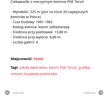
Ciekawostki o nieczynnym kominie PGE Toruń
- Wysokość: 225 m (jest na liście 20 najwyższych
kominów w Polsce)
- Czas budowy: 1981-1982
- Rodzaj komina: komin żelbetonowy
- Średnica przy podstawie: 13,80 m
- Średnica przy wylocie: 8,80 m
- Liczba galerii: 6
Miejscowość:
Toruń
Tagi:
sokoły wędrowne
,
komin PGE Toruń
,
grafika
,
remont
,
kujawsko-pomorskie
starsze
nowsze