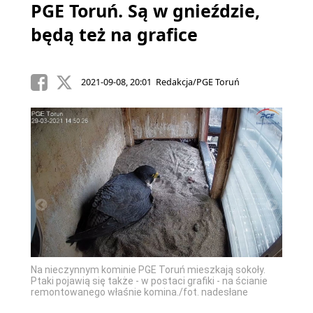
PGE Toruń. Są w gnieździe,
będą też na grafice
2021-09-08, 20:01 Redakcja/PGE Toruń
Na nieczynnym kominie PGE Toruń mieszkają sokoły.
.
Projek
Ptaki pojawią się także - w postaci grafiki - na ścianie
nades
remontowanego właśnie komina./fot. nadesłane