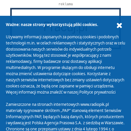
reklama
Ważne: nasze strony wykorzystują pliki cookies.
Używamy informacji zapisanych za pomocą cookies i podobnych
technologii m.in. w celach reklamowych i statystycznych oraz w celu
dostosowania naszych serwisów do indywidualnych potrzeb
użytkowników. Mogą też stosować je współpracujący z nami
reklamodawcy, firmy badawcze oraz dostawcy aplikacji
multimedialnych. W programie służącym do obsługi internetu
można zmienić ustawienia dotyczące cookies. Korzystanie z
Polityka Prywatności
naszych serwisów internetowych bez zmiany ustawień dotyczących
Zasady korzystania z Serwisu
cookies oznacza, że będą one zapisane w pamięci urządzenia.
Więcej informacji można znaleźć w naszej
Polityce prywatności
Organizacje Pożytku Publicznego
Cyfryzacja DAB+
Zamieszczone na stronach internetowych www.radiopik.pl
materiały sygnowane skrótem „PAP” stanowią element Serwisów
Polityka ochrony danych osobowych
Informacyjnych PAP, będących bazą danych, których producentem
Abonament
i wydawcą jest Polska Agencja Prasowa S.A. z siedzibą w Warszawie.
Zamówienia publiczne
Chronione są one przepisami ustawy z dnia 4 lutego 1994 r. o