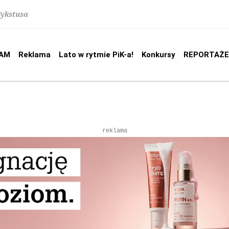
Sykstusa
AM
Reklama
Lato w rytmie PiK-a!
Konkursy
REPORTAŻE
reklama