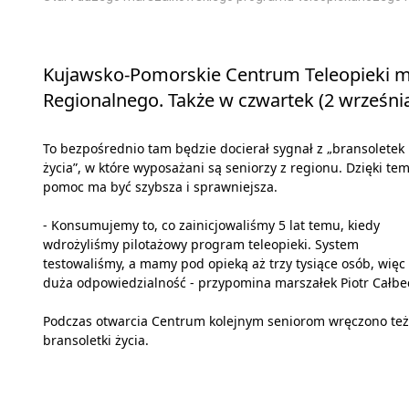
Kujawsko-Pomorskie Centrum Teleopieki mie
Regionalnego. Także w czwartek (2 września
To bezpośrednio tam będzie docierał sygnał z „bransoletek
życia”, w które wyposażani są seniorzy z regionu. Dzięki te
pomoc ma być szybsza i sprawniejsza.
- Konsumujemy to, co zainicjowaliśmy 5 lat temu, kiedy
wdrożyliśmy pilotażowy program teleopieki. System
testowaliśmy, a mamy pod opieką aż trzy tysiące osób, więc 
duża odpowiedzialność - przypomina marszałek Piotr Całbec
Podczas otwarcia Centrum kolejnym seniorom wręczono też
bransoletki życia.