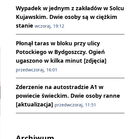
Wypadek w jednym z zakładów w Solcu
Kujawskim. Dwie osoby są w ciężkim
Start dużego marszałkowskiego programu teleopiekuńczego i otwarci
stanie
wczoraj, 19:12
Płonął taras w bloku przy ulicy
Potockiego w Bydgoszczy. Ogień
ugaszono w kilka minut [zdjęcia]
przedwczoraj, 16:01
Zderzenie na autostradzie A1 w
powiecie świeckim. Dwie osoby ranne
[aktualizacja]
przedwczoraj, 11:51
Archiwum