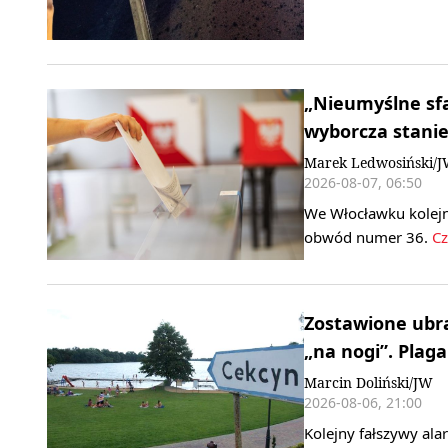
„Nieumyślne sf
wyborcza stani
Marek Ledwosiński/
2026-08-07, 06:50
We Włocławku kolejn
obwód numer 36.
Cz
Zostawione ubra
„na nogi”. Plag
Marcin Doliński/JW
2026-08-06, 21:00
Kolejny fałszywy al