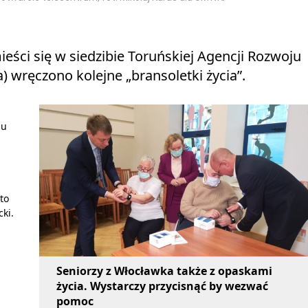
ści się w siedzibie Toruńskiej Agencji Rozwoju
) wręczono kolejne „bransoletki życia”.
mu
to
ki.
Seniorzy z Włocławka także z opaskami
życia. Wystarczy przycisnąć by wezwać
pomoc