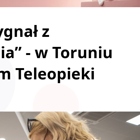
ygnał z
ia” - w Toruniu
m Teleopieki