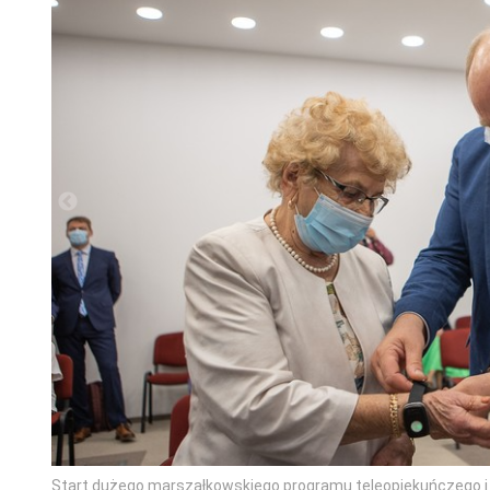
Start dużego marszałkowskiego programu teleopiekuńczego i o