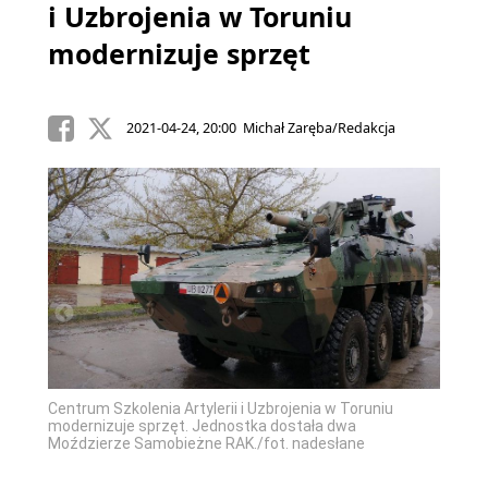
i Uzbrojenia w Toruniu
modernizuje sprzęt
2021-04-24, 20:00 Michał Zaręba/Redakcja
u
Centru
modern
Centrum Szkolenia Artylerii i Uzbrojenia w Toruniu
Moździ
modernizuje sprzęt. Jednostka dostała dwa
Moździerze Samobieżne RAK./fot. nadesłane