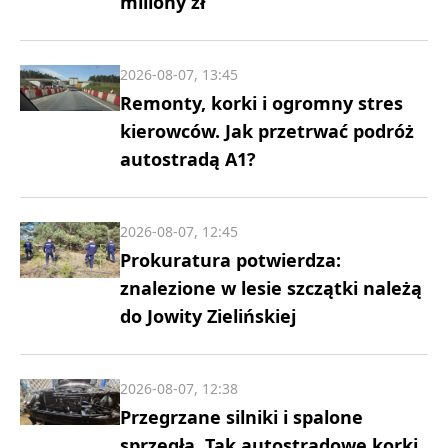
miliony zł
2026-08-07, 13:45
Remonty, korki i ogromny stres
kierowców. Jak przetrwać podróż
autostradą A1?
2026-08-07, 12:45
Prokuratura potwierdza:
znalezione w lesie szczątki należą
do Jowity Zielińskiej
2026-08-07, 12:38
Przegrzane silniki i spalone
sprzęgła. Tak autostradowe korki