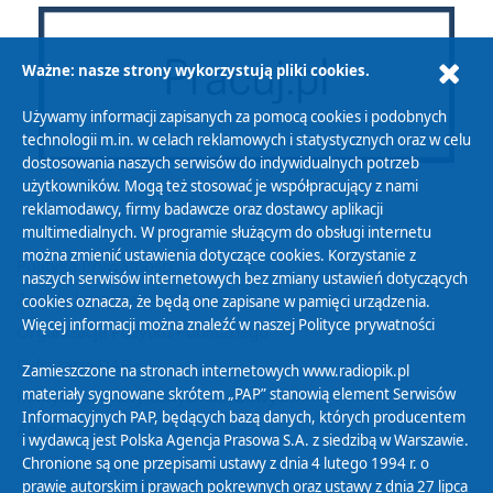
Ważne: nasze strony wykorzystują pliki cookies.
Używamy informacji zapisanych za pomocą cookies i podobnych
technologii m.in. w celach reklamowych i statystycznych oraz w celu
dostosowania naszych serwisów do indywidualnych potrzeb
użytkowników. Mogą też stosować je współpracujący z nami
reklamodawcy, firmy badawcze oraz dostawcy aplikacji
multimedialnych. W programie służącym do obsługi internetu
można zmienić ustawienia dotyczące cookies. Korzystanie z
Polityka Prywatności
naszych serwisów internetowych bez zmiany ustawień dotyczących
Zasady korzystania z Serwisu
cookies oznacza, że będą one zapisane w pamięci urządzenia.
Więcej informacji można znaleźć w naszej
Polityce prywatności
Organizacje Pożytku Publicznego
Cyfryzacja DAB+
Zamieszczone na stronach internetowych www.radiopik.pl
materiały sygnowane skrótem „PAP” stanowią element Serwisów
Polityka ochrony danych osobowych
Informacyjnych PAP, będących bazą danych, których producentem
Abonament
i wydawcą jest Polska Agencja Prasowa S.A. z siedzibą w Warszawie.
Zamówienia publiczne
Chronione są one przepisami ustawy z dnia 4 lutego 1994 r. o
prawie autorskim i prawach pokrewnych oraz ustawy z dnia 27 lipca