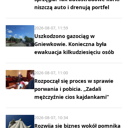
niszczą auto i drenują portfel
2026-08-07, 11:59
Uszkodzono gazociąg w
Gniewkowie. Konieczna była
ewakuacja kilkudziesięciu osób
2026-08-07, 11:00
Rozpoczął się proces w sprawie
porwania i pobicia. „Zadali
mężczyźnie cios kajdankami”
2026-08-07, 10:34
Rozwija się biznes wokół pomnika