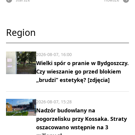
Region
2026-08-07, 16:00
Wielki spór o pranie w Bydgoszczy.
Czy wieszanie go przed blokiem
„brudzi” estetykę? [zdjęcia]
2026-08-07, 15:28
Nadzór budowlany na
pogorzelisku przy Kossaka. Straty
oszacowano wstępnie na 3