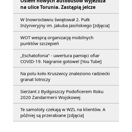
Osiem nowych autobusów wyjeżdża
na ulice Torunia. Zastąpią jelcze
W Inowrocławiu świętował 2. Pułk
Inżynieryjny im. Jakuba Jasińskiego [zdjęcia]
WOT wesprą organizację mobilnych
punktów szczepień
„Eschatofonia” - uwertura pamięci ofiar
COVID-19. Nagranie gotowe! [You Tube]
Na polu koło Kruszwicy znaleziono radziecki
granat lotniczy
Sierżant z Bydgoszczy Podoficerem Roku
2020 Żandarmerii Wojskowej
Te samoloty czekają w WZL na klientów. A
później są przerabiane [zdjęcia]