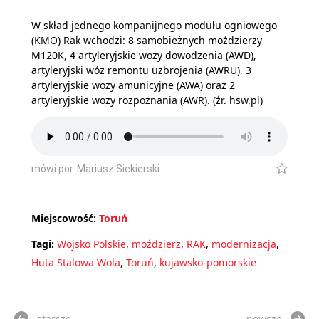
W skład jednego kompanijnego modułu ogniowego
(KMO) Rak wchodzi: 8 samobieżnych moździerzy
M120K, 4 artyleryjskie wozy dowodzenia (AWD),
artyleryjski wóz remontu uzbrojenia (AWRU), 3
artyleryjskie wozy amunicyjne (AWA) oraz 2
artyleryjskie wozy rozpoznania (AWR). (źr. hsw.pl)
mówi por. Mariusz Siekierski
Miejscowość:
Toruń
Tagi:
Wojsko Polskie
,
moździerz
,
RAK
,
modernizacja
,
Huta Stalowa Wola
,
Toruń
,
kujawsko-pomorskie
starsze
nowsze