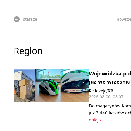
starsze
nowsz
Region
Wojewódzka poli
już we wrześniu
Redakcja/KB
2026-08-06, 08:07
Do magazynów Komend
już 3 440 kasków oc
dalej »