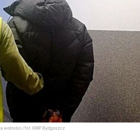
nia wolności./fot. KWP Bydgoszcz