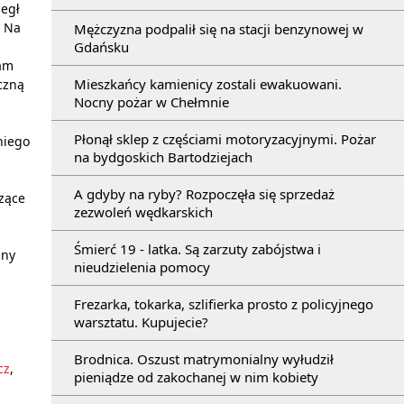
legł
. Na
Mężczyzna podpalił się na stacji benzynowej w
Gdańsku
tam
Mieszkańcy kamienicy zostali ewakuowani.
ączną
Nocny pożar w Chełmnie
Płonął sklep z częściami motoryzacyjnymi. Pożar
niego
na bydgoskich Bartodziejach
A gdyby na ryby? Rozpoczęła się sprzedaż
zące
zezwoleń wędkarskich
Śmierć 19 - latka. Są zarzuty zabójstwa i
any
nieudzielenia pomocy
Frezarka, tokarka, szlifierka prosto z policyjnego
warsztatu. Kupujecie?
Brodnica. Oszust matrymonialny wyłudził
cz
,
pieniądze od zakochanej w nim kobiety