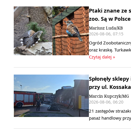
Ptaki znane ze 
zoo. Są w Polsce
Mariusz Luda/KB
2026-08-06, 07:15
Ogród Zoobotaniczny
oraz kraskę. Turkawk
Czytaj dalej »
Spłonęły sklepy
przy ul. Kossaka
Marcin Kupczyk/MG
2026-08-06, 06:20
21 zastępów strażak
pasaż handlowy przy