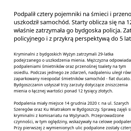
Podpalił cztery pojemniki na śmieci i przen
uszkodził samochód. Starty oblicza się na 12
właśnie zatrzymała go bydgoska policja. Za
policyjnego i z przykrą perspektywą do 5 la
Kryminalni z bydgoskich Wyżyn zatrzymali 29-latka
podejrzanego o uszkodzenia mienia. Mężczyzna odpowiada
podpaleniami śmietników oraz przenośnej toalety na tym
osiedlu. Podczas jednego ze zdarzeń, nadpaleniu uległ rów
zaparkowany nieopodal śmietników samochód - fiat ducato.
Bydgoszczanin usłyszał trzy zarzuty dotyczące zniszczenia
mienia o łącznej wartości ponad 12 tysięcy złotych.
Podpalenia miały miejsce 14 grudnia 2020 r. na ul. Szarych
Szeregów oraz Ku Wiatrakom w Bydgoszczy. Sprawą zajęli s
kryminalni z komisariatu na Wyżynach. Przeprowadzone
czynności, w tym oględziny, wskazywały na celowe podpalen
Przy pierwszej z wymienionych ulic podpalone zostały czter