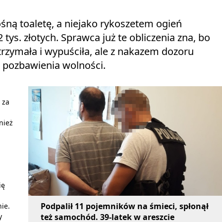
ośną toaletę, a niejako rykoszetem ogień
 tys. złotych. Sprawca już te obliczenia zna, bo
trzymała i wypuściła, ale z nakazem dozoru
t pozbawienia wolności.
 za
nież
ię
Podpalił 11 pojemników na śmieci, spłonął
ie.
też samochód. 39-latek w areszcie
y