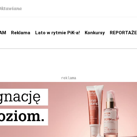
 Oktawiana
AM
Reklama
Lato w rytmie PiK-a!
Konkursy
REPORTAŻE
reklama