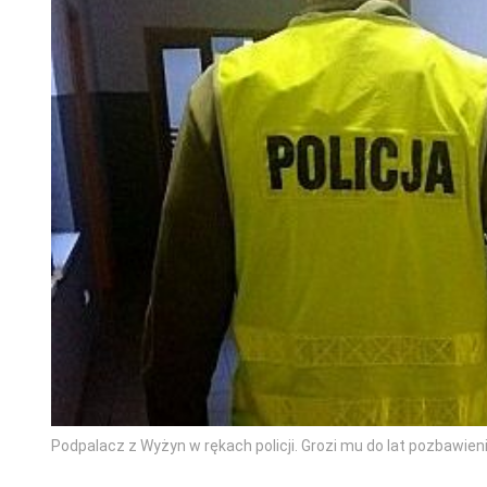
Podpalacz z Wyżyn w rękach policji. Grozi mu do lat pozbawie