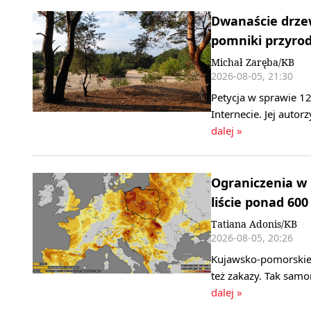
Dwanaście drzew
pomniki przyrody
Michał Zaręba/KB
2026-08-05, 21:30
Petycja w sprawie 1
Internecie. Jej autor
dalej »
Ograniczenia w
liście ponad 60
Tatiana Adonis/KB
2026-08-05, 20:26
Kujawsko-pomorskie 
też zakazy. Tak sam
dalej »