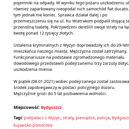
pojemniki na odpady. W wyniku tego pożaru uszkodzeniu u
również zaparkowany nieopodal nich samochód fiat ducato
tym jednak nie koniec. Sprawca działał dalej i po
przemieszczeniu się na ul. Ku Wiatrakom podpalił stojącą 
przenośną toaletę. Pokrzywdzeni określili swoje straty na ł
kwotę ponad 12 tysięcy złotych.
Ustalenia kryminalnych z Wyżyn doprowadziły ich do 29-let
mieszkańca naszego miasta. Mężczyzna został zatrzymany.
Funkcjonariusze na podstawie zgromadzonego materiału
dowodowego przedstawili podejrzanemu trzy zarzuty dotyc
uszkodzenia mienia.
W piątek (08.01.2021) wobec podejrzanego został zastosow
środek zapobiegawczy w postaci policyjnego dozoru.
Mężczyźnie grozi do 5 lat pozbawienia wolności.
Miejscowość:
Bydgoszcz
Tagi:
podpalacz z Wyżyn
,
straty
,
pieniądze
,
policja
,
Bydgosz
kujawsko-pomorskie