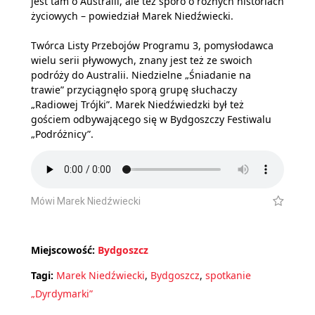
jest tam o Australii, ale też sporo o różnych historiach
życiowych – powiedział Marek Niedźwiecki.
Twórca Listy Przebojów Programu 3, pomysłodawca
wielu serii pływowych, znany jest też ze swoich
podróży do Australii. Niedzielne „Śniadanie na
trawie” przyciągnęło sporą grupę słuchaczy
„Radiowej Trójki”. Marek Niedźwiedzki był też
gościem odbywającego się w Bydgoszczy Festiwalu
„Podróżnicy”.
Mówi Marek Niedźwiecki
Miejscowość:
Bydgoszcz
Tagi:
Marek Niedźwiecki
,
Bydgoszcz
,
spotkanie
„Dyrdymarki”