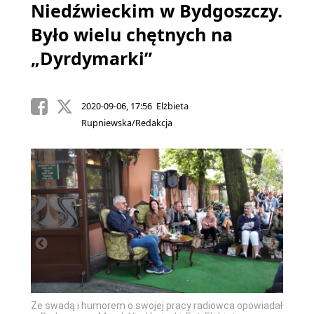
Niedźwieckim w Bydgoszczy.
Było wielu chętnych na
„Dyrdymarki”
2020-09-06, 17:56 Elżbieta
Rupniewska/Redakcja
Ze swa
owiadał
Ze swadą i humorem o swojej pracy radiowca opowiadał