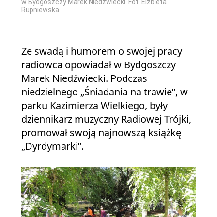
w Bydg
w Bydgoszczy Marek Niedźwiecki. Fot. Elżbieta
Rupni
Rupniewska
Ze swadą i humorem o swojej pracy
radiowca opowiadał w Bydgoszczy
Marek Niedźwiecki. Podczas
niedzielnego „Śniadania na trawie”, w
parku Kazimierza Wielkiego, były
dziennikarz muzyczny Radiowej Trójki,
promował swoją najnowszą książkę
„Dyrdymarki”.