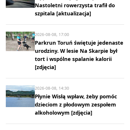
Nastoletni rowerzysta trafił do
szpitala [aktualizacja]
2026-08-08, 17:00
Parkrun Toruń świętuje jedenaste
urodziny. W lesie Na Skarpie był
tort i wspólne spalanie kalorii
[zdjęcia]
2026-08-08, 14:30
Płynie Wisłą wpław, żeby pomóc
dzieciom z płodowym zespołem
alkoholowym [zdjęcia]