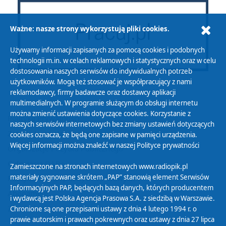
Ważne: nasze strony wykorzystują pliki cookies.
Używamy informacji zapisanych za pomocą cookies i podobnych
technologii m.in. w celach reklamowych i statystycznych oraz w celu
dostosowania naszych serwisów do indywidualnych potrzeb
użytkowników. Mogą też stosować je współpracujący z nami
reklamodawcy, firmy badawcze oraz dostawcy aplikacji
multimedialnych. W programie służącym do obsługi internetu
można zmienić ustawienia dotyczące cookies. Korzystanie z
Polityka Prywatności
naszych serwisów internetowych bez zmiany ustawień dotyczących
Zasady korzystania z Serwisu
cookies oznacza, że będą one zapisane w pamięci urządzenia.
Więcej informacji można znaleźć w naszej
Polityce prywatności
Organizacje Pożytku Publicznego
Cyfryzacja DAB+
Zamieszczone na stronach internetowych www.radiopik.pl
materiały sygnowane skrótem „PAP” stanowią element Serwisów
Polityka ochrony danych osobowych
Informacyjnych PAP, będących bazą danych, których producentem
Abonament
i wydawcą jest Polska Agencja Prasowa S.A. z siedzibą w Warszawie.
Zamówienia publiczne
Chronione są one przepisami ustawy z dnia 4 lutego 1994 r. o
prawie autorskim i prawach pokrewnych oraz ustawy z dnia 27 lipca