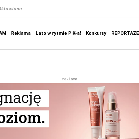
 Oktawiana
AM
Reklama
Lato w rytmie PiK-a!
Konkursy
REPORTAŻE
reklama