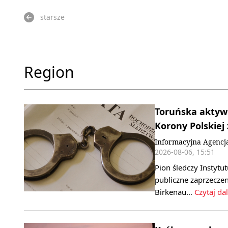
starsze
Region
Toruńska aktywi
Korony Polskiej
Informacyjna Agencj
2026-08-06, 15:51
Pion śledczy Instyt
publiczne zaprzecze
Birkenau…
Czytaj dal