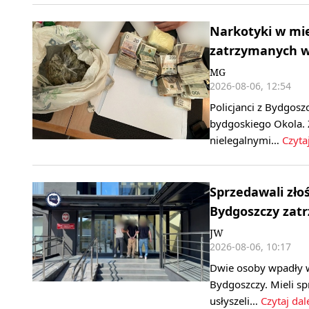
Narkotyki w mi
zatrzymanych w
MG
2026-08-06, 12:54
Policjanci z Bydgosz
bydgoskiego Okola. 
nielegalnymi…
Czytaj
Sprzedawali zło
Bydgoszczy zatr
JW
2026-08-06, 10:17
Dwie osoby wpadły w
Bydgoszczy. Mieli 
usłyszeli…
Czytaj dal