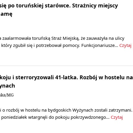
 się po toruńskiej starówce. Strażnicy miejscy
 mamę
 zaalarmowała toruńską Straż Miejską, że zauważyła na ulicy
, który zgubił się i potrzebował pomocy. Funkcjonariusze…
Czytaj
oju i sterroryzowali 41-latka. Rozbój w hostelu na
ynach
ska/MG
 o rozbój w hostelu na bydgoskich Wyżynach zostali zatrzymani.
na poniedziałek wtargnęli do pokoju pokrzywdzonego…
Czytaj