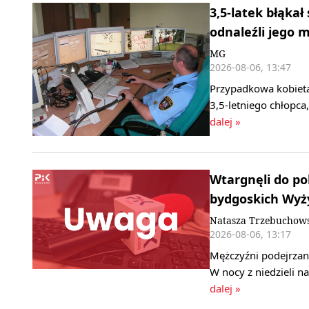
3,5-latek błąkał
odnaleźli jego
MG
2026-08-06, 13:47
Przypadkowa kobieta
3,5-letniego chłopca
dalej »
Wtargnęli do pok
bydgoskich Wyż
Natasza Trzebuchow
2026-08-06, 13:17
Mężczyźni podejrzani
W nocy z niedzieli 
dalej »