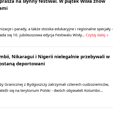
prasza na słynny festiwal. W piątek Wisła znów
iami
nizacje i parady, a także stoiska edukacyjne i regionalne specjały -
ada się 10. jubileuszowa edycja Festiwalu Wisły…
Czytaj dalej »
bii, Nikaragui i Nigerii nielegalnie przebywali w
Zostaną deportowani
ży Granicznej z Bydgoszczy zatrzymali czterech cudzoziemców,
naleźli się na terytorium Polski - dwóch obywateli Kolumbii…