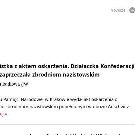
nowsze
stka z aktem oskarżenia. Działaczka Konfederacji
 zaprzeczała zbrodniom nazistowskim
a Radiowa /JW
utu Pamięci Narodowej w Krakowie wydał akt oskarżenia o
nie zbrodniom nazistowskim popełnionym w obozie Auschwitz-
ej »