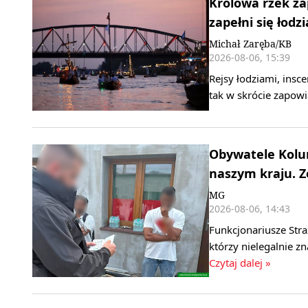
Królowa rzek za
zapełni się łodz
Michał Zaręba/KB
2026-08-06, 15:39
Rejsy łodziami, insce
tak w skrócie zapowi
Obywatele Kolum
naszym kraju. 
MG
2026-08-06, 14:43
Funkcjonariusze Stra
którzy nielegalnie z
Czytaj dalej »