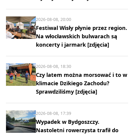
2026-08-08, 20:00
Festiwal Wisły płynie przez region.
Na włocławskich bulwarach są
koncerty i jarmark [zdjęcia]
2026-08-08, 18:30
Czy latem można morsować i to w
klimacie Dzikiego Zachodu?
Sprawdziliśmy [zdjęcia]
2026-08-08, 17:39
Wypadek w Bydgoszczy.
Nastoletni rowerzysta trafił do