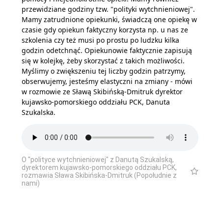
przewidziane godziny tzw. "polityki wytchnieniowej".
Mamy zatrudnione opiekunki, świadczą one opiekę w
czasie gdy opiekun faktyczny korzysta np. u nas ze
szkolenia czy też musi po prostu po ludzku kilka
godzin odetchnąć. Opiekunowie faktycznie zapisują
się w kolejkę, żeby skorzystać z takich możliwości.
Myślimy o zwiększeniu tej liczby godzin patrzymy,
obserwujemy, jesteśmy elastyczni na zmiany - mówi
w rozmowie ze Sławą Skibińską-Dmitruk dyrektor
kujawsko-pomorskiego oddziału PCK, Danuta
Szukalska.
O "polityce wytchnieniowej" z Danutą Szukalską,
dyrektorem kujawsko-pomorskiego oddziału PCK,
rozmawia Sława Skibińska-Dmitruk (Popołudnie z
nami)