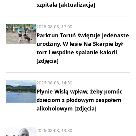
szpitala [aktualizacja]
2026-08-08, 17:00
Parkrun Toruń świętuje jedenaste
urodziny. W lesie Na Skarpie był
tort i wspólne spalanie kalorii
[zdjęcia]
2026-08-08, 14:30
Płynie Wisłą wpław, żeby pomóc
dzieciom z płodowym zespołem
alkoholowym [zdjęcia]
2026-08-08, 13:30