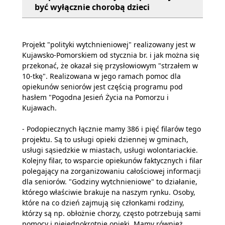
być wyłącznie chorobą dzieci
Projekt "polityki wytchnieniowej" realizowany jest w
Kujawsko-Pomorskiem od stycznia br. i jak można się
przekonać, że okazał się przysłowiowym "strzałem w
10-tkę". Realizowana w jego ramach pomoc dla
opiekunów seniorów jest częścią programu pod
hasłem "Pogodna Jesień Życia na Pomorzu i
Kujawach.
- Podopiecznych łącznie mamy 386 i pięć filarów tego
projektu. Są to usługi opieki dziennej w gminach,
usługi sąsiedzkie w miastach, usługi wolontariackie.
Kolejny filar, to wsparcie opiekunów faktycznych i filar
polegający na zorganizowaniu całościowej informacji
dla seniorów. "Godziny wytchnieniowe" to działanie,
którego właściwie brakuje na naszym rynku. Osoby,
które na co dzień zajmują się członkami rodziny,
którzy są np. obłożnie chorzy, często potrzebują sami
pomocy i niejednokrotnie opieki. Mamy również