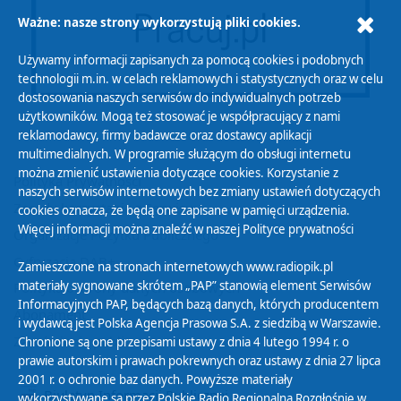
Ważne: nasze strony wykorzystują pliki cookies.
Używamy informacji zapisanych za pomocą cookies i podobnych
technologii m.in. w celach reklamowych i statystycznych oraz w celu
dostosowania naszych serwisów do indywidualnych potrzeb
użytkowników. Mogą też stosować je współpracujący z nami
reklamodawcy, firmy badawcze oraz dostawcy aplikacji
multimedialnych. W programie służącym do obsługi internetu
można zmienić ustawienia dotyczące cookies. Korzystanie z
Polityka Prywatności
naszych serwisów internetowych bez zmiany ustawień dotyczących
Zasady korzystania z Serwisu
cookies oznacza, że będą one zapisane w pamięci urządzenia.
Więcej informacji można znaleźć w naszej
Polityce prywatności
Organizacje Pożytku Publicznego
Cyfryzacja DAB+
Zamieszczone na stronach internetowych www.radiopik.pl
materiały sygnowane skrótem „PAP” stanowią element Serwisów
Polityka ochrony danych osobowych
Informacyjnych PAP, będących bazą danych, których producentem
Abonament
i wydawcą jest Polska Agencja Prasowa S.A. z siedzibą w Warszawie.
Zamówienia publiczne
Chronione są one przepisami ustawy z dnia 4 lutego 1994 r. o
prawie autorskim i prawach pokrewnych oraz ustawy z dnia 27 lipca
2001 r. o ochronie baz danych. Powyższe materiały
Biuletyn Informacji Publicznej
wykorzystywane są przez Polskie Radio Regionalną Rozgłośnię w