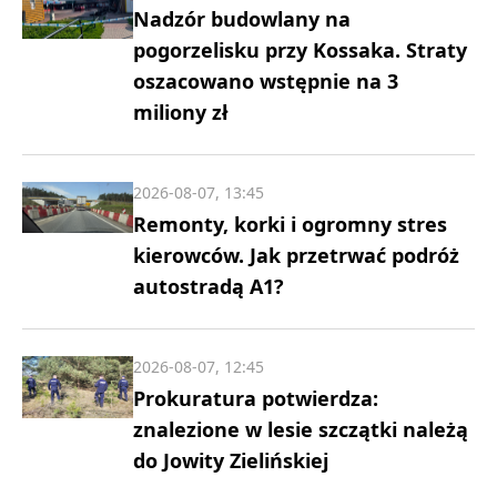
Nadzór budowlany na
pogorzelisku przy Kossaka. Straty
oszacowano wstępnie na 3
miliony zł
2026-08-07, 13:45
Remonty, korki i ogromny stres
kierowców. Jak przetrwać podróż
autostradą A1?
2026-08-07, 12:45
Prokuratura potwierdza:
znalezione w lesie szczątki należą
do Jowity Zielińskiej