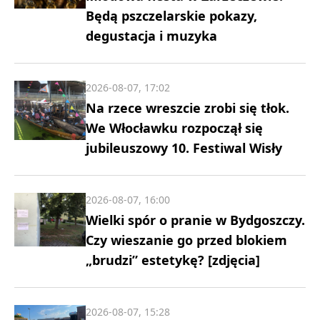
Będą pszczelarskie pokazy,
degustacja i muzyka
2026-08-07, 17:02
Na rzece wreszcie zrobi się tłok.
We Włocławku rozpoczął się
jubileuszowy 10. Festiwal Wisły
2026-08-07, 16:00
Wielki spór o pranie w Bydgoszczy.
Czy wieszanie go przed blokiem
„brudzi” estetykę? [zdjęcia]
2026-08-07, 15:28