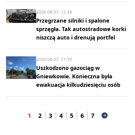
2026-08-07, 12:38
Przegrzane silniki i spalone
sprzęgła. Tak autostradowe korki
niszczą auto i drenują portfel
2026-08-07, 11:59
Uszkodzono gazociąg w
Gniewkowie. Konieczna była
ewakuacja kilkudziesięciu osób
1
2
3
4
5
6
7