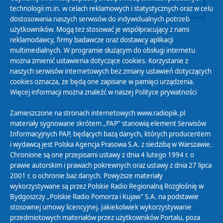
technologii m.in. w celach reklamowych i statystycznych oraz w celu
dostosowania naszych serwisów do indywidualnych potrzeb
użytkowników. Mogą też stosować je współpracujący z nami
reklamodawcy, firmy badawcze oraz dostawcy aplikacji
multimedialnych. W programie służącym do obsługi internetu
można zmienić ustawienia dotyczące cookies. Korzystanie z
Polityka Prywatności
naszych serwisów internetowych bez zmiany ustawień dotyczących
Zasady korzystania z Serwisu
cookies oznacza, że będą one zapisane w pamięci urządzenia.
Więcej informacji można znaleźć w naszej
Polityce prywatności
Organizacje Pożytku Publicznego
Cyfryzacja DAB+
Zamieszczone na stronach internetowych www.radiopik.pl
materiały sygnowane skrótem „PAP” stanowią element Serwisów
Polityka ochrony danych osobowych
Informacyjnych PAP, będących bazą danych, których producentem
Abonament
i wydawcą jest Polska Agencja Prasowa S.A. z siedzibą w Warszawie.
Zamówienia publiczne
Chronione są one przepisami ustawy z dnia 4 lutego 1994 r. o
prawie autorskim i prawach pokrewnych oraz ustawy z dnia 27 lipca
2001 r. o ochronie baz danych. Powyższe materiały
Biuletyn Informacji Publicznej
wykorzystywane są przez Polskie Radio Regionalną Rozgłośnię w
Bydgoszczy „Polskie Radio Pomorza i Kujaw” S.A. na podstawie
stosownej umowy licencyjnej. Jakiekolwiek wykorzystywanie
przedmiotowych materiałów przez użytkowników Portalu, poza