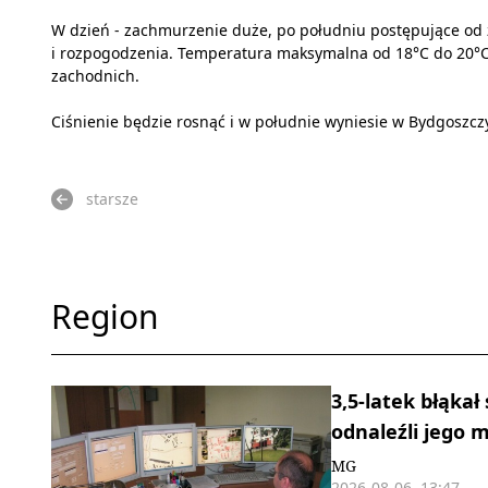
W dzień - zachmurzenie duże, po południu postępujące od 
i rozpogodzenia. Temperatura maksymalna od 18°C do 20°C.
zachodnich.
Ciśnienie będzie rosnąć i w południe wyniesie w Bydgoszcz
starsze
Region
3,5-latek błąkał
odnaleźli jego
MG
2026-08-06, 13:47