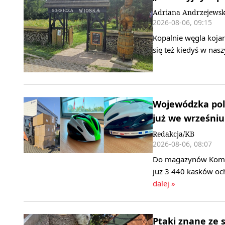
Adriana Andrzejews
2026-08-06, 09:15
Kopalnie węgla kojar
się też kiedyś w nas
Wojewódzka poli
już we wrześniu
Redakcja/KB
2026-08-06, 08:07
Do magazynów Komend
już 3 440 kasków oc
dalej »
Ptaki znane ze 