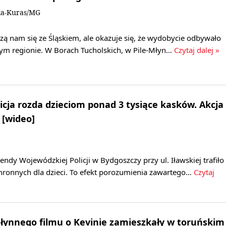
ka-Kuras/MG
zą nam się ze Śląskiem, ale okazuje się, że wydobycie odbywało
zym regionie. W Borach Tucholskich, w Pile-Młyn…
Czytaj dalej »
cja rozda dzieciom ponad 3 tysiące kasków. Akcja
 [wideo]
y Wojewódzkiej Policji w Bydgoszczy przy ul. Iławskiej trafiło
hronnych dla dzieci. To efekt porozumienia zawartego…
Czytaj
słynnego filmu o Kevinie zamieszkały w toruńskim