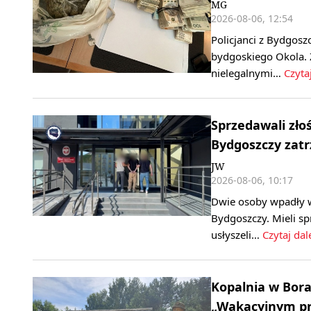
MG
2026-08-06, 12:54
Policjanci z Bydgosz
bydgoskiego Okola. 
nielegalnymi…
Czytaj
Sprzedawali zło
Bydgoszczy zatr
JW
2026-08-06, 10:17
Dwie osoby wpadły w
Bydgoszczy. Mieli 
usłyszeli…
Czytaj dal
Kopalnia w Bora
„Wakacyjnym pr