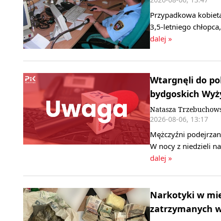
Przypadkowa kobieta
3,5-letniego chłopca
dalej »
Wtargnęli do pok
bydgoskich Wyż
Natasza Trzebuchow
2026-08-06, 13:17
Mężczyźni podejrzani
W nocy z niedzieli 
dalej »
Narkotyki w mi
zatrzymanych w