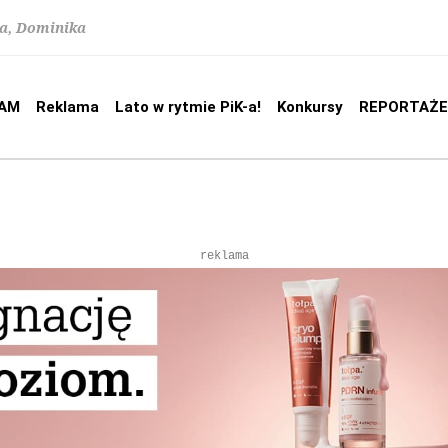
na, Dominika
AM
Reklama
Lato w rytmie PiK-a!
Konkursy
REPORTAŻE
reklama