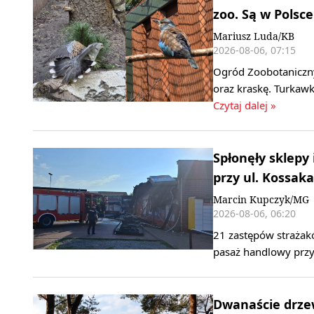
zoo. Są w Polsce
Mariusz Luda/KB
2026-08-06, 07:15
Ogród Zoobotaniczny
oraz kraskę. Turkawk
Czytaj dalej »
Spłonęły sklepy
przy ul. Kossaka
Marcin Kupczyk/MG
2026-08-06, 06:20
21 zastępów strażak
pasaż handlowy przy
Dwanaście drzew