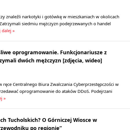
czy znaleźli narkotyki i gotówkę w mieszkaniach w okolicach
Zatrzymali siedmiu mężczyzn podejrzewanych o handel
 dalej »
śliwe oprogramowanie. Funkcjonariusze z
zymali dwóch mężczyzn [zdjęcia, wideo]
 ręce Centralnego Biura Zwalczania Cyberprzestępczości w
sprzedawać oprogramowanie do ataków DDoS. Podejrzani
ej »
ch Tucholskich? O Górniczej Wiosce w
zewodniku po regionie”