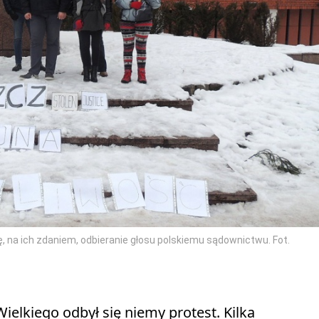
, na ich zdaniem, odbieranie głosu polskiemu sądownictwu. Fot.
lkiego odbył się niemy protest. Kilka