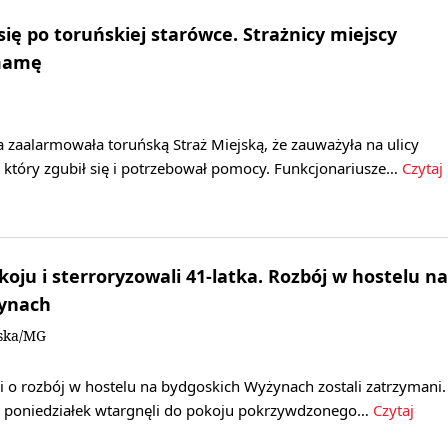
 się po toruńskiej starówce. Strażnicy miejscy
 mamę
 zaalarmowała toruńską Straż Miejską, że zauważyła na ulicy
, który zgubił się i potrzebował pomocy. Funkcjonariusze…
Czytaj
oju i sterroryzowali 41-latka. Rozbój w hostelu na
ynach
ska/MG
 o rozbój w hostelu na bydgoskich Wyżynach zostali zatrzymani.
na poniedziałek wtargnęli do pokoju pokrzywdzonego…
Czytaj