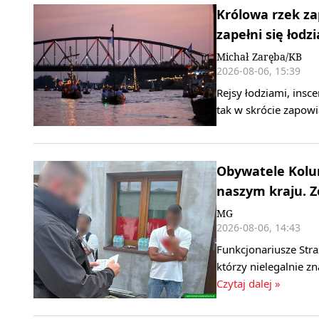
Królowa rzek za
zapełni się łodz
Michał Zaręba/KB
2026-08-06, 15:39
Rejsy łodziami, insce
tak w skrócie zapowi
Obywatele Kolum
naszym kraju. 
MG
2026-08-06, 14:43
Funkcjonariusze Stra
którzy nielegalnie z
Czytaj dalej »