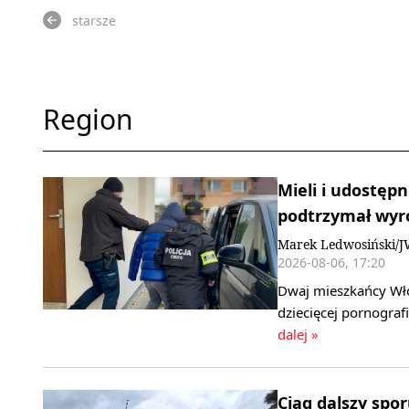
starsze
Region
Mieli i udostępn
podtrzymał wyr
Marek Ledwosiński/
2026-08-06, 17:20
Dwaj mieszkańcy Wło
dziecięcej pornogra
dalej »
Ciąg dalszy spo