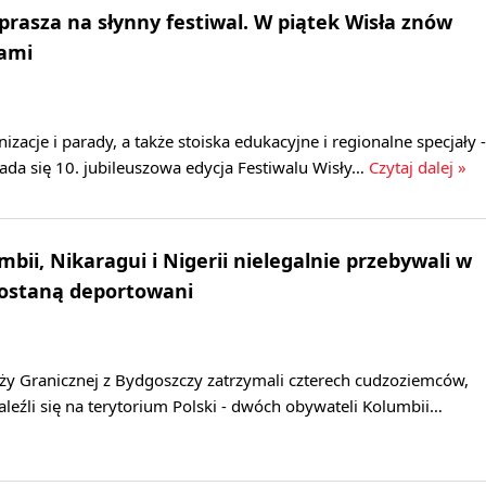
prasza na słynny festiwal. W piątek Wisła znów
iami
nizacje i parady, a także stoiska edukacyjne i regionalne specjały -
ada się 10. jubileuszowa edycja Festiwalu Wisły…
Czytaj dalej »
bii, Nikaragui i Nigerii nielegalnie przebywali w
Zostaną deportowani
ży Granicznej z Bydgoszczy zatrzymali czterech cudzoziemców,
naleźli się na terytorium Polski - dwóch obywateli Kolumbii…