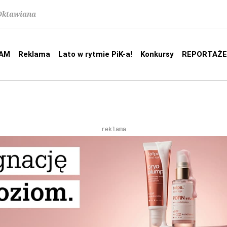
 Oktawiana
AM
Reklama
Lato w rytmie PiK-a!
Konkursy
REPORTAŻE
reklama