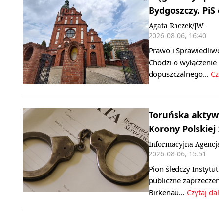
Bydgoszczy. PiS
Agata Raczek/JW
2026-08-06, 16:40
Prawo i Sprawiedliw
Chodzi o wyłączenie
dopuszczalnego…
Cz
Toruńska aktywi
Korony Polskiej
Informacyjna Agencj
2026-08-06, 15:51
Pion śledczy Instyt
publiczne zaprzecze
Birkenau…
Czytaj dal