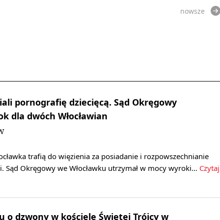
nowsze
iali pornografię dziecięcą. Sąd Okręgowy
ok dla dwóch Włocławian
JW
cławka trafią do więzienia za posiadanie i rozpowszechnianie
fii. Sąd Okręgowy we Włocławku utrzymał w mocy wyroki…
Czytaj
ru o dzwony w kościele Świętej Trójcy w