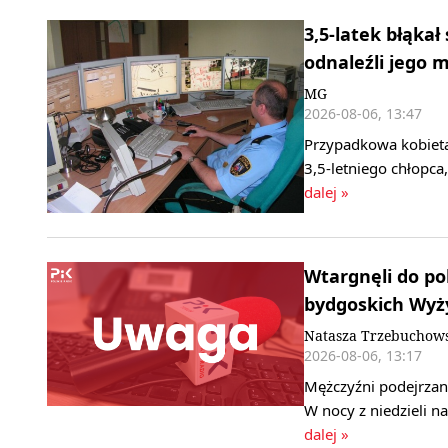
3,5-latek błąkał
odnaleźli jego
MG
2026-08-06, 13:47
Przypadkowa kobieta
3,5-letniego chłopca
dalej »
Wtargnęli do pok
bydgoskich Wyż
Natasza Trzebuchow
2026-08-06, 13:17
Mężczyźni podejrzani
W nocy z niedzieli 
dalej »