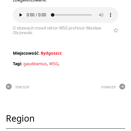
O obawach mówił rektor WSG profesor Wiesław
Olszewski.
Miejscowość:
Bydgoszcz
Tagi:
gaudeamus
,
WSG
,
starsze
nowsze
Region