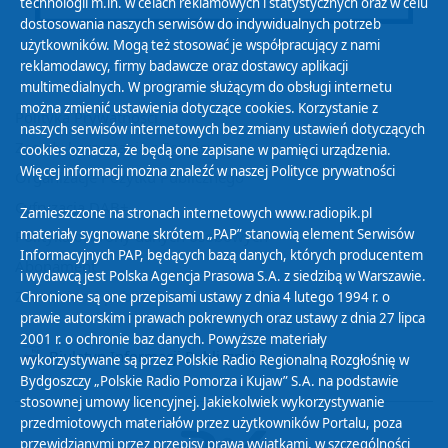
technologii m.in. w celach reklamowych i statystycznych oraz w celu
dostosowania naszych serwisów do indywidualnych potrzeb
użytkowników. Mogą też stosować je współpracujący z nami
reklamodawcy, firmy badawcze oraz dostawcy aplikacji
multimedialnych. W programie służącym do obsługi internetu
można zmienić ustawienia dotyczące cookies. Korzystanie z
Polityka Prywatności
naszych serwisów internetowych bez zmiany ustawień dotyczących
Zasady korzystania z Serwisu
cookies oznacza, że będą one zapisane w pamięci urządzenia.
Więcej informacji można znaleźć w naszej
Polityce prywatności
Organizacje Pożytku Publicznego
Cyfryzacja DAB+
Zamieszczone na stronach internetowych www.radiopik.pl
materiały sygnowane skrótem „PAP” stanowią element Serwisów
Polityka ochrony danych osobowych
Informacyjnych PAP, będących bazą danych, których producentem
Abonament
i wydawcą jest Polska Agencja Prasowa S.A. z siedzibą w Warszawie.
Zamówienia publiczne
Chronione są one przepisami ustawy z dnia 4 lutego 1994 r. o
prawie autorskim i prawach pokrewnych oraz ustawy z dnia 27 lipca
2001 r. o ochronie baz danych. Powyższe materiały
Biuletyn Informacji Publicznej
wykorzystywane są przez Polskie Radio Regionalną Rozgłośnię w
Bydgoszczy „Polskie Radio Pomorza i Kujaw” S.A. na podstawie
stosownej umowy licencyjnej. Jakiekolwiek wykorzystywanie
przedmiotowych materiałów przez użytkowników Portalu, poza
przewidzianymi przez przepisy prawa wyjątkami, w szczególności