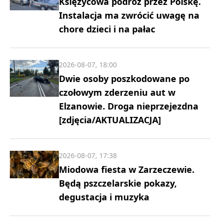
Księżycowa podróż przez Polskę.
Instalacja ma zwrócić uwagę na
chore dzieci i na pałac
2026-08-07, 18:00
Dwie osoby poszkodowane po
czołowym zderzeniu aut w
Elzanowie. Droga nieprzejezdna
[zdjęcia/AKTUALIZACJA]
2026-08-07, 17:38
Miodowa fiesta w Zarzeczewie.
Będą pszczelarskie pokazy,
degustacja i muzyka