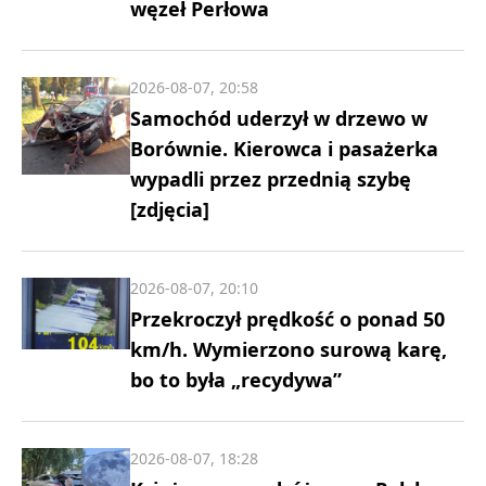
węzeł Perłowa
2026-08-07, 20:58
Samochód uderzył w drzewo w
Borównie. Kierowca i pasażerka
wypadli przez przednią szybę
[zdjęcia]
2026-08-07, 20:10
Przekroczył prędkość o ponad 50
km/h. Wymierzono surową karę,
bo to była „recydywa”
2026-08-07, 18:28