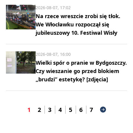
2026-08-07, 17:02
Na rzece wreszcie zrobi się tłok.
We Włocławku rozpoczął się
jubileuszowy 10. Festiwal Wisły
2026-08-07, 16:00
Wielki spór o pranie w Bydgoszczy.
Czy wieszanie go przed blokiem
„brudzi” estetykę? [zdjęcia]
1
2
3
4
5
6
7