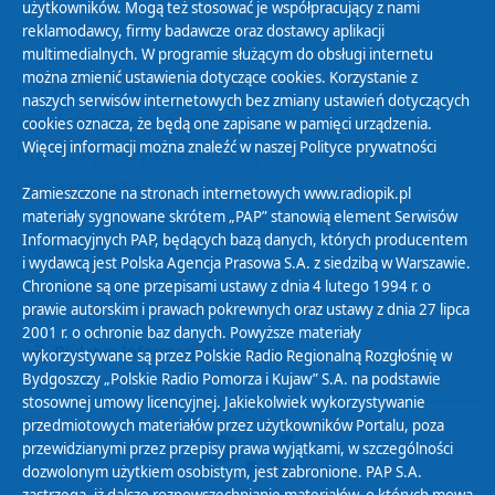
użytkowników. Mogą też stosować je współpracujący z nami
reklamodawcy, firmy badawcze oraz dostawcy aplikacji
multimedialnych. W programie służącym do obsługi internetu
można zmienić ustawienia dotyczące cookies. Korzystanie z
Polityka Prywatności
naszych serwisów internetowych bez zmiany ustawień dotyczących
Zasady korzystania z Serwisu
cookies oznacza, że będą one zapisane w pamięci urządzenia.
Więcej informacji można znaleźć w naszej
Polityce prywatności
Organizacje Pożytku Publicznego
Cyfryzacja DAB+
Zamieszczone na stronach internetowych www.radiopik.pl
materiały sygnowane skrótem „PAP” stanowią element Serwisów
Polityka ochrony danych osobowych
Informacyjnych PAP, będących bazą danych, których producentem
Abonament
i wydawcą jest Polska Agencja Prasowa S.A. z siedzibą w Warszawie.
Zamówienia publiczne
Chronione są one przepisami ustawy z dnia 4 lutego 1994 r. o
prawie autorskim i prawach pokrewnych oraz ustawy z dnia 27 lipca
2001 r. o ochronie baz danych. Powyższe materiały
Biuletyn Informacji Publicznej
wykorzystywane są przez Polskie Radio Regionalną Rozgłośnię w
Bydgoszczy „Polskie Radio Pomorza i Kujaw” S.A. na podstawie
stosownej umowy licencyjnej. Jakiekolwiek wykorzystywanie
przedmiotowych materiałów przez użytkowników Portalu, poza
przewidzianymi przez przepisy prawa wyjątkami, w szczególności
dozwolonym użytkiem osobistym, jest zabronione. PAP S.A.