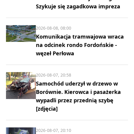
Szykuje się zagadkowa impreza
2026-08-08, 08:00
Komunikacja tramwajowa wraca
na odcinek rondo Fordońskie -
węzeł Perłowa
2026-08-07, 20:58
Samochód uderzył w drzewo w
Borównie. Kierowca i pasażerka
wypadli przez przednią szybę
[zdjęcia]
2026-08-07, 20:10