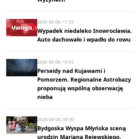
2026-08-08, 11:55
Wypadek niedaleko Inowrocławia.
Auto dachowało i wpadło do rowu
2026-08-08, 10:45
Perseidy nad Kujawami i
Pomorzem. Regionalne Astrobazy
proponują wspólną obserwację
nieba
2026-08-08, 09:30
Bydgoska Wyspa Młyńska sceną
urodzin Mariana Rejewskiego.