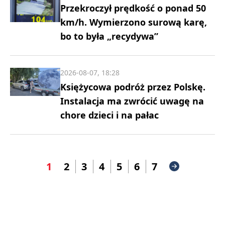
Przekroczył prędkość o ponad 50
km/h. Wymierzono surową karę,
bo to była „recydywa”
2026-08-07, 18:28
Księżycowa podróż przez Polskę.
Instalacja ma zwrócić uwagę na
chore dzieci i na pałac
1
2
3
4
5
6
7