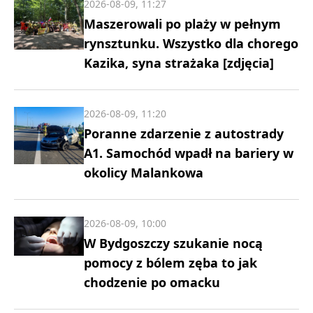
2026-08-09, 11:27
Maszerowali po plaży w pełnym
rynsztunku. Wszystko dla chorego
Kazika, syna strażaka [zdjęcia]
2026-08-09, 11:20
Poranne zdarzenie z autostrady
A1. Samochód wpadł na bariery w
okolicy Malankowa
2026-08-09, 10:00
W Bydgoszczy szukanie nocą
pomocy z bólem zęba to jak
chodzenie po omacku