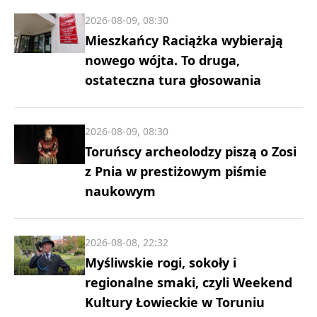
2026-08-09, 08:30
Mieszkańcy Raciążka wybierają
nowego wójta. To druga,
ostateczna tura głosowania
2026-08-09, 08:30
Toruńscy archeolodzy piszą o Zosi
z Pnia w prestiżowym piśmie
naukowym
2026-08-08, 22:32
Myśliwskie rogi, sokoły i
regionalne smaki, czyli Weekend
Kultury Łowieckie w Toruniu