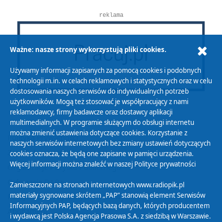
reklama
Ważne: nasze strony wykorzystują pliki cookies.
Używamy informacji zapisanych za pomocą cookies i podobnych
technologii m.in. w celach reklamowych i statystycznych oraz w celu
dostosowania naszych serwisów do indywidualnych potrzeb
użytkowników. Mogą też stosować je współpracujący z nami
reklamodawcy, firmy badawcze oraz dostawcy aplikacji
multimedialnych. W programie służącym do obsługi internetu
można zmienić ustawienia dotyczące cookies. Korzystanie z
Polityka Prywatności
naszych serwisów internetowych bez zmiany ustawień dotyczących
Zasady korzystania z Serwisu
cookies oznacza, że będą one zapisane w pamięci urządzenia.
Więcej informacji można znaleźć w naszej
Polityce prywatności
Organizacje Pożytku Publicznego
Cyfryzacja DAB+
Zamieszczone na stronach internetowych www.radiopik.pl
materiały sygnowane skrótem „PAP” stanowią element Serwisów
Polityka ochrony danych osobowych
Informacyjnych PAP, będących bazą danych, których producentem
Abonament
i wydawcą jest Polska Agencja Prasowa S.A. z siedzibą w Warszawie.