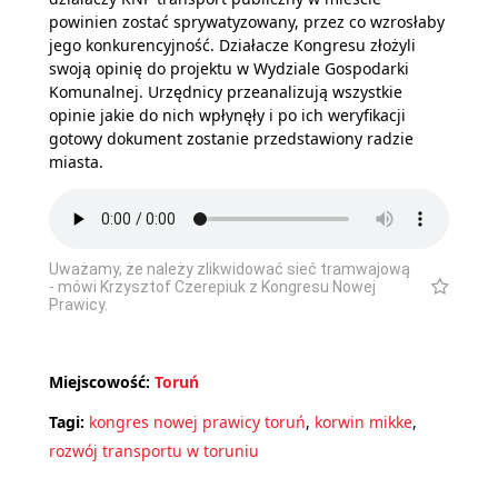
powinien zostać sprywatyzowany, przez co wzrosłaby
jego konkurencyjność. Działacze Kongresu złożyli
swoją opinię do projektu w Wydziale Gospodarki
Komunalnej. Urzędnicy przeanalizują wszystkie
opinie jakie do nich wpłynęły i po ich weryfikacji
gotowy dokument zostanie przedstawiony radzie
miasta.
Uważamy, że należy zlikwidować sieć tramwajową
- mówi Krzysztof Czerepiuk z Kongresu Nowej
Prawicy.
Miejscowość:
Toruń
Tagi:
kongres nowej prawicy toruń
,
korwin mikke
,
rozwój transportu w toruniu