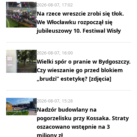
2026-08-07, 17:02
Na rzece wreszcie zrobi się tłok.
We Włocławku rozpoczął się
jubileuszowy 10. Festiwal Wisły
2026-08-07, 16:00
Wielki spór o pranie w Bydgoszczy.
Czy wieszanie go przed blokiem
„brudzi” estetykę? [zdjęcia]
2026-08-07, 15:28
Nadzór budowlany na
pogorzelisku przy Kossaka. Straty
oszacowano wstępnie na 3
miliony zł