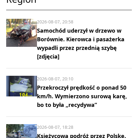
2026-08-07, 20:58
Samochód uderzył w drzewo w
Borównie. Kierowca i pasażerka
wypadli przez przednią szybę
[zdjęcia]
2026-08-07, 20:10
Przekroczył prędkość o ponad 50
km/h. Wymierzono surową karę,
bo to była „recydywa”
2026-08-07, 18:28
Księżycowa podróż przez Polskę.