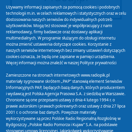
Używamy informacji zapisanych za pomocą cookies i podobnych
technologii m.in. w celach reklamowych i statystycznych oraz w celu
dostosowania naszych serwisów do indywidualnych potrzeb
użytkowników. Mogą też stosować je współpracujący z nami
reklamodawcy, firmy badawcze oraz dostawcy aplikacji
multimedialnych. W programie służącym do obsługi internetu
można zmienić ustawienia dotyczące cookies. Korzystanie z
Polityka Prywatności
naszych serwisów internetowych bez zmiany ustawień dotyczących
Zasady korzystania z Serwisu
cookies oznacza, że będą one zapisane w pamięci urządzenia.
Więcej informacji można znaleźć w naszej
Polityce prywatności
Organizacje Pożytku Publicznego
Cyfryzacja DAB+
Zamieszczone na stronach internetowych www.radiopik.pl
materiały sygnowane skrótem „PAP” stanowią element Serwisów
Polityka ochrony danych osobowych
Informacyjnych PAP, będących bazą danych, których producentem
Abonament
i wydawcą jest Polska Agencja Prasowa S.A. z siedzibą w Warszawie.
Zamówienia publiczne
Chronione są one przepisami ustawy z dnia 4 lutego 1994 r. o
prawie autorskim i prawach pokrewnych oraz ustawy z dnia 27 lipca
2001 r. o ochronie baz danych. Powyższe materiały
Biuletyn Informacji Publicznej
wykorzystywane są przez Polskie Radio Regionalną Rozgłośnię w
Bydgoszczy „Polskie Radio Pomorza i Kujaw” S.A. na podstawie
stosownej umowy licencyjnej. Jakiekolwiek wykorzystywanie