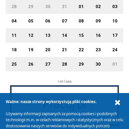
28
29
30
31
01
02
03
04
05
06
07
08
09
10
11
12
13
14
15
16
17
18
19
20
21
22
23
24
25
26
27
28
29
30
01
reklama
Ważne: nasze strony wykorzystują pliki cookies.
Używamy informacji zapisanych za pomocą cookies i podobnych
technologii m.in. w celach reklamowych i statystycznych oraz w celu
dostosowania naszych serwisów do indywidualnych potrzeb