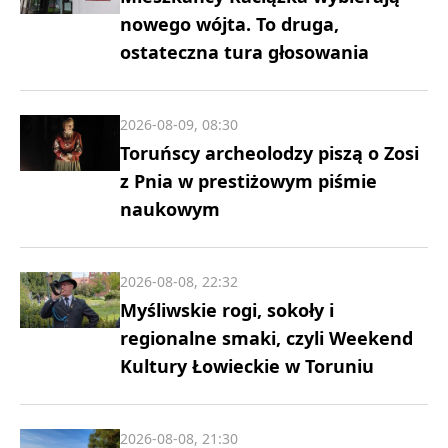
nowego wójta. To druga,
ostateczna tura głosowania
2026-08-09, 08:30
Toruńscy archeolodzy piszą o Zosi
z Pnia w prestiżowym piśmie
naukowym
2026-08-08, 22:32
Myśliwskie rogi, sokoły i
regionalne smaki, czyli Weekend
Kultury Łowieckie w Toruniu
2026-08-08, 21:30