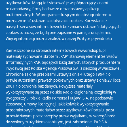
użytkowników. Mogą też stosować je współpracujący z nami
reklamodawcy, firmy badawcze oraz dostawcy aplikacji
multimedialnych. W programie służącym do obsługi internetu
można zmienić ustawienia dotyczące cookies. Korzystanie z
Polityka Prywatności
naszych serwisów internetowych bez zmiany ustawień dotyczących
Zasady korzystania z Serwisu
cookies oznacza, że będą one zapisane w pamięci urządzenia.
Więcej informacji można znaleźć w naszej
Polityce prywatności
Organizacje Pożytku Publicznego
Cyfryzacja DAB+
Zamieszczone na stronach internetowych www.radiopik.pl
materiały sygnowane skrótem „PAP” stanowią element Serwisów
Polityka ochrony danych osobowych
Informacyjnych PAP, będących bazą danych, których producentem
Abonament
i wydawcą jest Polska Agencja Prasowa S.A. z siedzibą w Warszawie.
Zamówienia publiczne
Chronione są one przepisami ustawy z dnia 4 lutego 1994 r. o
prawie autorskim i prawach pokrewnych oraz ustawy z dnia 27 lipca
2001 r. o ochronie baz danych. Powyższe materiały
Biuletyn Informacji Publicznej
wykorzystywane są przez Polskie Radio Regionalną Rozgłośnię w
Bydgoszczy „Polskie Radio Pomorza i Kujaw” S.A. na podstawie
stosownej umowy licencyjnej. Jakiekolwiek wykorzystywanie
przedmiotowych materiałów przez użytkowników Portalu, poza
przewidzianymi przez przepisy prawa wyjątkami, w szczególności
dozwolonym użytkiem osobistym, jest zabronione. PAP S.A.