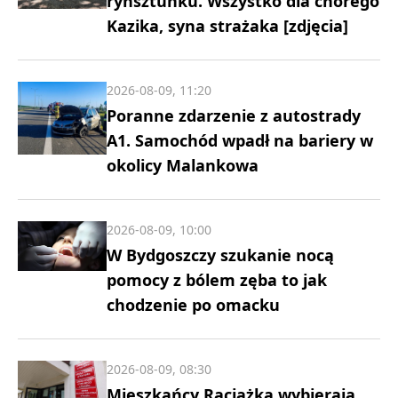
rynsztunku. Wszystko dla chorego
Kazika, syna strażaka [zdjęcia]
2026-08-09, 11:20
Poranne zdarzenie z autostrady
A1. Samochód wpadł na bariery w
okolicy Malankowa
2026-08-09, 10:00
W Bydgoszczy szukanie nocą
pomocy z bólem zęba to jak
chodzenie po omacku
2026-08-09, 08:30
Mieszkańcy Raciążka wybierają