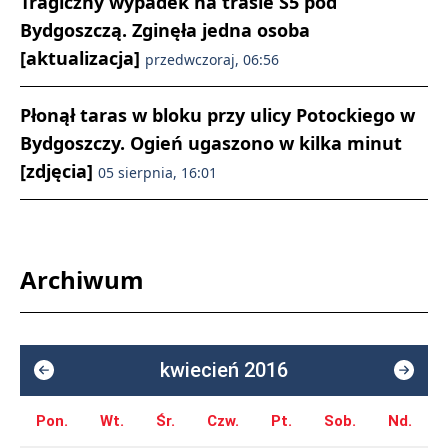
Tragiczny wypadek na trasie S5 pod
Bydgoszczą. Zginęła jedna osoba
[aktualizacja]
przedwczoraj, 06:56
Płonął taras w bloku przy ulicy Potockiego w
Bydgoszczy. Ogień ugaszono w kilka minut
[zdjęcia]
05 sierpnia, 16:01
Archiwum
kwiecień 2016
Pon.
Wt.
Śr.
Czw.
Pt.
Sob.
Nd.