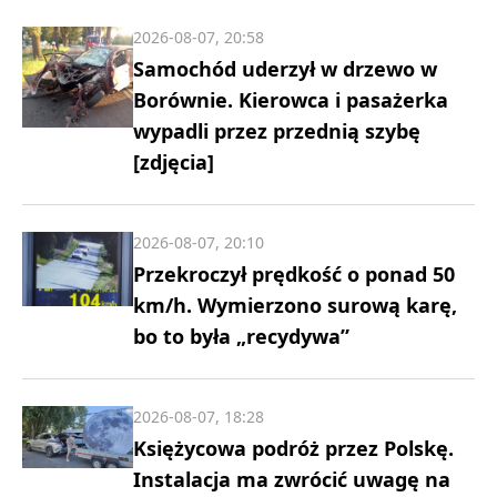
2026-08-07, 20:58
Samochód uderzył w drzewo w
Borównie. Kierowca i pasażerka
wypadli przez przednią szybę
[zdjęcia]
2026-08-07, 20:10
Przekroczył prędkość o ponad 50
km/h. Wymierzono surową karę,
bo to była „recydywa”
2026-08-07, 18:28
Księżycowa podróż przez Polskę.
Instalacja ma zwrócić uwagę na