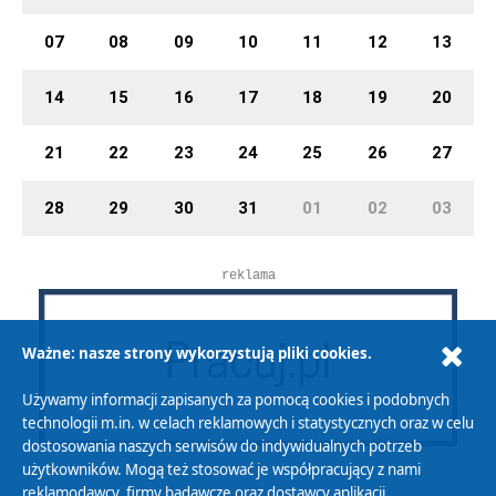
07
08
09
10
11
12
13
14
15
16
17
18
19
20
21
22
23
24
25
26
27
28
29
30
31
01
02
03
reklama
Ważne: nasze strony wykorzystują pliki cookies.
Używamy informacji zapisanych za pomocą cookies i podobnych
technologii m.in. w celach reklamowych i statystycznych oraz w celu
dostosowania naszych serwisów do indywidualnych potrzeb
użytkowników. Mogą też stosować je współpracujący z nami
reklamodawcy, firmy badawcze oraz dostawcy aplikacji