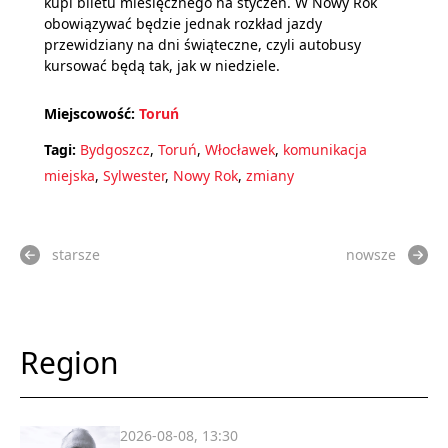
kupi biletu miesięcznego na styczeń. W Nowy Rok
obowiązywać będzie jednak rozkład jazdy
przewidziany na dni świąteczne, czyli autobusy
kursować będą tak, jak w niedziele.
Miejscowość:
Toruń
Tagi:
Bydgoszcz
,
Toruń
,
Włocławek
,
komunikacja
miejska
,
Sylwester
,
Nowy Rok
,
zmiany
starsze
nowsze
Region
2026-08-08, 13:30