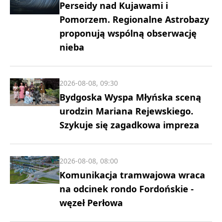
Perseidy nad Kujawami i
Pomorzem. Regionalne Astrobazy
proponują wspólną obserwację
nieba
2026-08-08, 09:30
Bydgoska Wyspa Młyńska sceną
urodzin Mariana Rejewskiego.
Szykuje się zagadkowa impreza
2026-08-08, 08:00
Komunikacja tramwajowa wraca
na odcinek rondo Fordońskie -
węzeł Perłowa