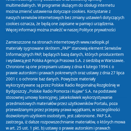
multimedialnych. W programie służącym do obsługi internetu
można zmienić ustawienia dotyczące cookies. Korzystanie z
Polityka Prywatności
naszych serwisów internetowych bez zmiany ustawień dotyczących
Zasady korzystania z Serwisu
cookies oznacza, że będą one zapisane w pamięci urządzenia.
Więcej informacji można znaleźć w naszej
Polityce prywatności
Organizacje Pożytku Publicznego
Cyfryzacja DAB+
Zamieszczone na stronach internetowych www.radiopik.pl
materiały sygnowane skrótem „PAP” stanowią element Serwisów
Polityka ochrony danych osobowych
Informacyjnych PAP, będących bazą danych, których producentem
Abonament
i wydawcą jest Polska Agencja Prasowa S.A. z siedzibą w Warszawie.
Zamówienia publiczne
Chronione są one przepisami ustawy z dnia 4 lutego 1994 r. o
prawie autorskim i prawach pokrewnych oraz ustawy z dnia 27 lipca
2001 r. o ochronie baz danych. Powyższe materiały
Biuletyn Informacji Publicznej
wykorzystywane są przez Polskie Radio Regionalną Rozgłośnię w
Bydgoszczy „Polskie Radio Pomorza i Kujaw” S.A. na podstawie
stosownej umowy licencyjnej. Jakiekolwiek wykorzystywanie
przedmiotowych materiałów przez użytkowników Portalu, poza
przewidzianymi przez przepisy prawa wyjątkami, w szczególności
dozwolonym użytkiem osobistym, jest zabronione. PAP S.A.
zastrzega, iż dalsze rozpowszechnianie materiałów, o których mowa
w art. 25 ust. 1 pkt. b) ustawy o prawie autorskim i prawach