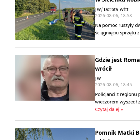
JW/ Dorota Witt
2026-08-06, 18:58
Na pomoc ruszyły dw
ściągnięciu sprzętu 
Gdzie jest Roma
wrócił
JW
2026-08-06, 18:45
Policjanci z region
wieczorem wyszedł z 
Czytaj dalej »
Pomnik Matki B