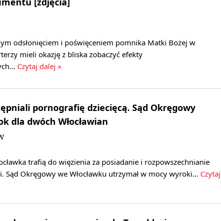
entu [zdjęcia]
alnym odsłonięciem i poświęceniem pomnika Matki Bożej w
terzy mieli okazję z bliska zobaczyć efekty
nych…
Czytaj dalej »
tępniali pornografię dziecięcą. Sąd Okręgowy
ok dla dwóch Włocławian
JW
cławka trafią do więzienia za posiadanie i rozpowszechnianie
fii. Sąd Okręgowy we Włocławku utrzymał w mocy wyroki…
Czytaj