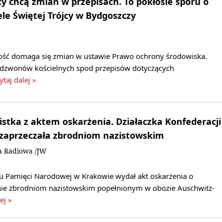
cy chcą zmian w przepisach. To pokłosie sporu o
le Świętej Trójcy w Bydgoszczy
ość domaga się zmian w ustawie Prawo ochrony środowiska.
 dzwonów kościelnych spod przepisów dotyczących
ytaj dalej »
stka z aktem oskarżenia. Działaczka Konfederacji
 zaprzeczała zbrodniom nazistowskim
a Radiowa /JW
utu Pamięci Narodowej w Krakowie wydał akt oskarżenia o
nie zbrodniom nazistowskim popełnionym w obozie Auschwitz-
ej »