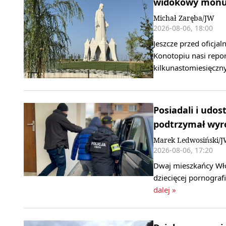
widokowy monum
Michał Zaręba/JW
2026-08-06, 18:00
Jeszcze przed oficj
Konotopiu nasi repor
kilkunastomiesięcz
Posiadali i udos
podtrzymał wyr
Marek Ledwosiński/
2026-08-06, 17:20
Dwaj mieszkańcy Wło
dziecięcej pornogra
dalej »