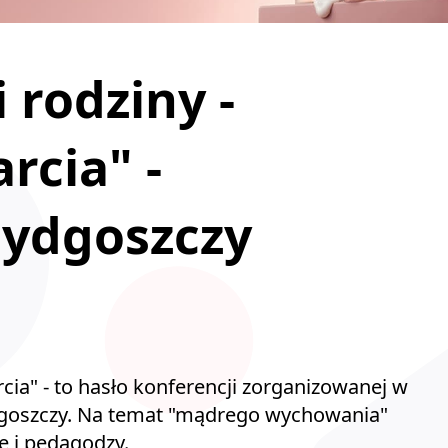
 rodziny -
rcia" -
Bydgoszczy
cia" - to hasło konferencji zorganizowanej w
oszczy. Na temat "mądrego wychowania"
e i pedagodzy.