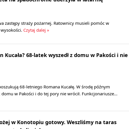
a zastępy straży pożarnej. Ratownicy musieli pomóc w
z wysokości.
Czytaj dalej »
n Kucała? 68-latek wyszedł z domu w Pakości i nie
u poszukują 68-letniego Romana Kucałę. W środę późnym
domu w Pakości i do tej pory nie wrócił. Funkcjonariusze…
ożej w Konotopiu gotowy. Weszliśmy na taras