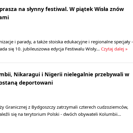
prasza na słynny festiwal. W piątek Wisła znów
iami
nizacje i parady, a także stoiska edukacyjne i regionalne specjały -
ada się 10. jubileuszowa edycja Festiwalu Wisły…
Czytaj dalej »
bii, Nikaragui i Nigerii nielegalnie przebywali w
Zostaną deportowani
ży Granicznej z Bydgoszczy zatrzymali czterech cudzoziemców,
naleźli się na terytorium Polski - dwóch obywateli Kolumbii…