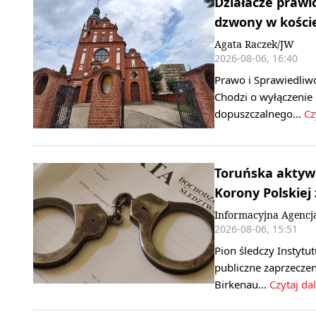
Działacze prawi
dzwony w koście
Agata Raczek/JW
2026-08-06, 16:40
Prawo i Sprawiedliw
Chodzi o wyłączenie
dopuszczalnego…
Cz
Toruńska aktywi
Korony Polskiej
Informacyjna Agencj
2026-08-06, 15:51
Pion śledczy Instyt
publiczne zaprzecze
Birkenau…
Czytaj dal