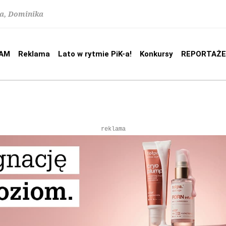
na, Dominika
AM
Reklama
Lato w rytmie PiK-a!
Konkursy
REPORTAŻE
reklama