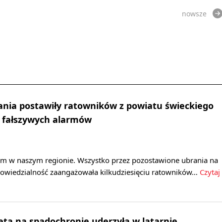
nowsze
nia postawiły ratowników z powiatu świeckiego
a fałszywych alarmów
arm w naszym regionie. Wszystko przez pozostawione ubrania na
powiedzialność zaangażowała kilkudziesięciu ratowników…
Czytaj
eta na spadochronie uderzyła w latarnię