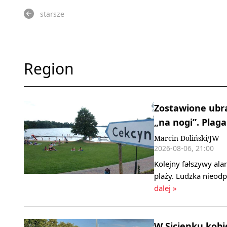
starsze
Region
Zostawione ubra
„na nogi”. Plag
Marcin Doliński/JW
2026-08-06, 21:00
Kolejny fałszywy al
plaży. Ludzka nieod
dalej »
W Sicienku kobi