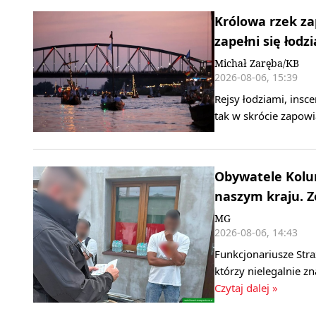
Królowa rzek za
zapełni się łodz
Michał Zaręba/KB
2026-08-06, 15:39
Rejsy łodziami, insce
tak w skrócie zapowi
Obywatele Kolum
naszym kraju. 
MG
2026-08-06, 14:43
Funkcjonariusze Stra
którzy nielegalnie z
Czytaj dalej »