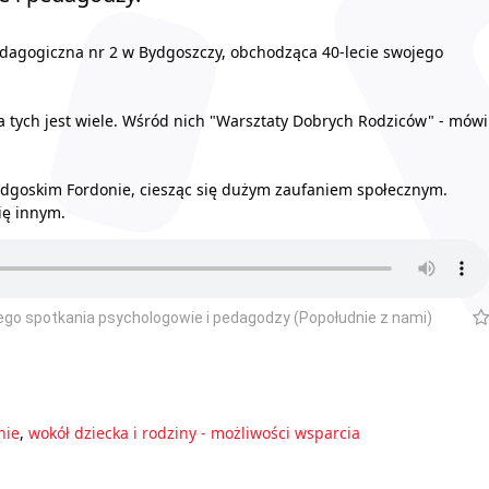
edagogiczna nr 2 w Bydgoszczy, obchodząca 40-lecie swojego
 a tych jest wiele. Wśród nich "Warsztaty Dobrych Rodziców" - mówi
ydgoskim Fordonie, ciesząc się dużym zaufaniem społecznym.
ię innym.
go spotkania psychologowie i pedagodzy (Popołudnie z nami)
nie
,
wokół dziecka i rodziny - możliwości wsparcia