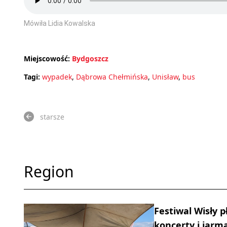
Mówiła Lidia Kowalska
Miejscowość:
Bydgoszcz
Tagi:
wypadek
,
Dąbrowa Chełmińska
,
Unisław
,
bus
starsze
Region
Festiwal Wisły 
koncerty i jarma