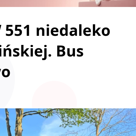
551 niedaleko
ńskiej. Bus
wo