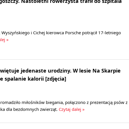
szczy. Nastoletni rowerzysta trafił do szpitala
 Wyszyńskiego i Cichej kierowca Porsche potrącił 17-letniego
lej »
więtuje jedenaste urodziny. W lesie Na Skarpie
e spalanie kalorii [zdjęcia]
gromadziło miłośników biegania, połączono z prezentacją psów z
ska dla bezdomnych zwierząt.
Czytaj dalej »