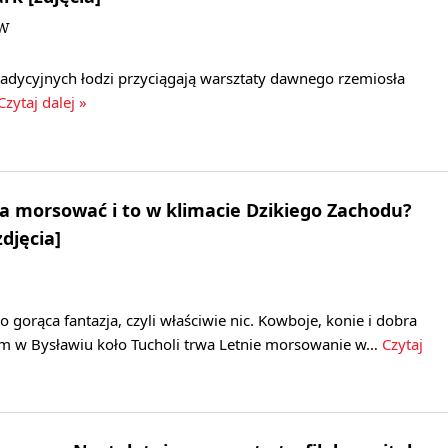
DW
radycyjnych łodzi przyciągają warsztaty dawnego rzemiosła
zytaj dalej »
 morsować i to w klimacie Dzikiego Zachodu?
djęcia]
 gorąca fantazja, czyli właściwie nic. Kowboje, konie i dobra
em w Bysławiu koło Tucholi trwa Letnie morsowanie w…
Czytaj