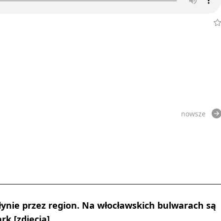
nowsze
płynie przez region. Na włocławskich bulwarach są
rk [zdjęcia]