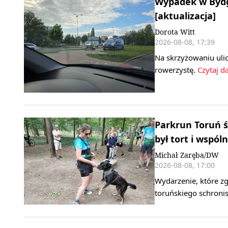
Wypadek w Bydgo
[aktualizacja]
Dorota Witt
2026-08-08, 17:39
Na skrzyżowaniu ulic
rowerzystę.
Czytaj da
Parkrun Toruń ś
był tort i wspóln
Michał Zaręba/DW
2026-08-08, 17:00
Wydarzenie, które z
toruńskiego schroni