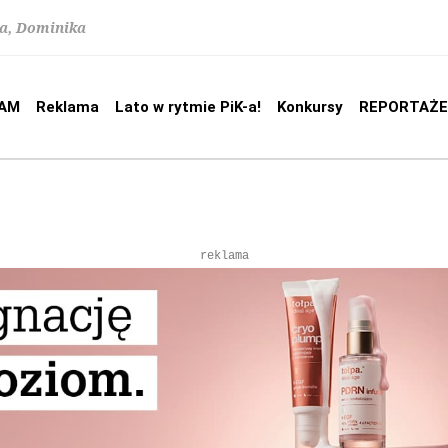
na, Dominika
AM
Reklama
Lato w rytmie PiK-a!
Konkursy
REPORTAŻE
reklama