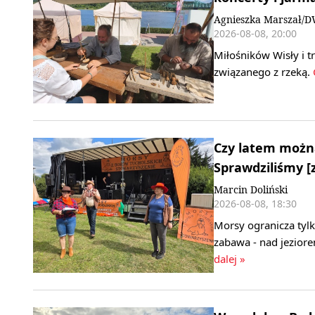
Agnieszka Marszał/
2026-08-08, 20:00
Miłośników Wisły i t
związanego z rzeką.
C
Czy latem można
Sprawdziliśmy [z
Marcin Doliński
2026-08-08, 18:30
Morsy ogranicza tylko
zabawa - nad jezior
dalej »