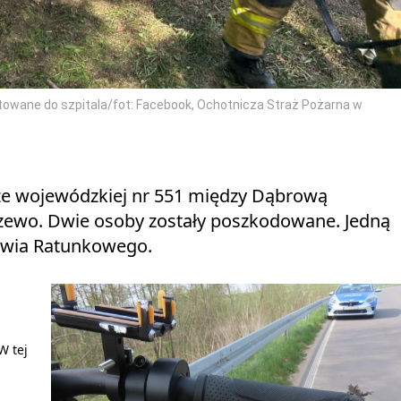
towane do szpitala/fot: Facebook, Ochotnicza Straż Pożarna w
ze wojewódzkiej nr 551 między Dąbrową
rzewo. Dwie osoby zostały poszkodowane. Jedną
towia Ratunkowego.
W tej