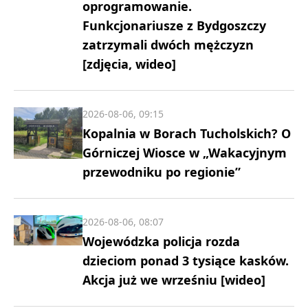
oprogramowanie.
Funkcjonariusze z Bydgoszczy
zatrzymali dwóch mężczyzn
[zdjęcia, wideo]
2026-08-06, 09:15
Kopalnia w Borach Tucholskich? O
Górniczej Wiosce w „Wakacyjnym
przewodniku po regionie”
2026-08-06, 08:07
Wojewódzka policja rozda
dzieciom ponad 3 tysiące kasków.
Akcja już we wrześniu [wideo]