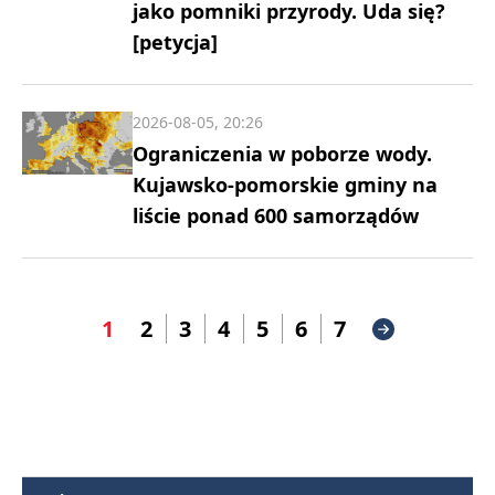
jako pomniki przyrody. Uda się?
[petycja]
2026-08-05, 20:26
Ograniczenia w poborze wody.
Kujawsko-pomorskie gminy na
liście ponad 600 samorządów
1
2
3
4
5
6
7