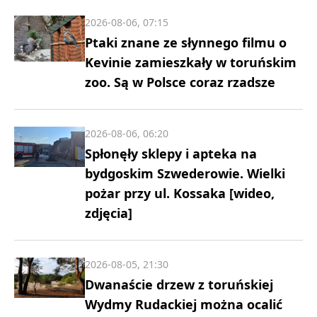
2026-08-06, 07:15
Ptaki znane ze słynnego filmu o
Kevinie zamieszkały w toruńskim
zoo. Są w Polsce coraz rzadsze
2026-08-06, 06:20
Spłonęły sklepy i apteka na
bydgoskim Szwederowie. Wielki
pożar przy ul. Kossaka [wideo,
zdjęcia]
2026-08-05, 21:30
Dwanaście drzew z toruńskiej
Wydmy Rudackiej można ocalić