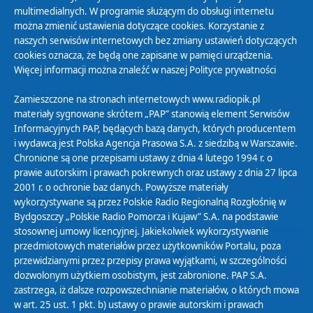
multimedialnych. W programie służącym do obsługi internetu
można zmienić ustawienia dotyczące cookies. Korzystanie z
Polityka Prywatności
naszych serwisów internetowych bez zmiany ustawień dotyczących
Zasady korzystania z Serwisu
cookies oznacza, że będą one zapisane w pamięci urządzenia.
Więcej informacji można znaleźć w naszej
Polityce prywatności
Organizacje Pożytku Publicznego
Cyfryzacja DAB+
Zamieszczone na stronach internetowych www.radiopik.pl
materiały sygnowane skrótem „PAP” stanowią element Serwisów
Polityka ochrony danych osobowych
Informacyjnych PAP, będących bazą danych, których producentem
Abonament
i wydawcą jest Polska Agencja Prasowa S.A. z siedzibą w Warszawie.
Zamówienia publiczne
Chronione są one przepisami ustawy z dnia 4 lutego 1994 r. o
prawie autorskim i prawach pokrewnych oraz ustawy z dnia 27 lipca
2001 r. o ochronie baz danych. Powyższe materiały
Biuletyn Informacji Publicznej
wykorzystywane są przez Polskie Radio Regionalną Rozgłośnię w
Bydgoszczy „Polskie Radio Pomorza i Kujaw” S.A. na podstawie
stosownej umowy licencyjnej. Jakiekolwiek wykorzystywanie
przedmiotowych materiałów przez użytkowników Portalu, poza
przewidzianymi przez przepisy prawa wyjątkami, w szczególności
dozwolonym użytkiem osobistym, jest zabronione. PAP S.A.
zastrzega, iż dalsze rozpowszechnianie materiałów, o których mowa
w art. 25 ust. 1 pkt. b) ustawy o prawie autorskim i prawach