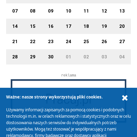
07
08
09
10
11
12
13
14
15
16
17
18
19
20
21
22
23
24
25
26
27
28
29
30
01
02
03
04
reklama
Ważne: nasze strony wykorzystują pliki cookies.
Używamy informacji zapisanych za pomocą cookies i podobnych
technologii m.in. w celach reklamowych i statystycznych oraz w celu
dostosowania naszych serwisów do indywidualnych potrzeb
użytkowników. Mogą też stosować je współpracujący z nami
reklamodawcy, firmy badawcze oraz dostawcy aplikacji