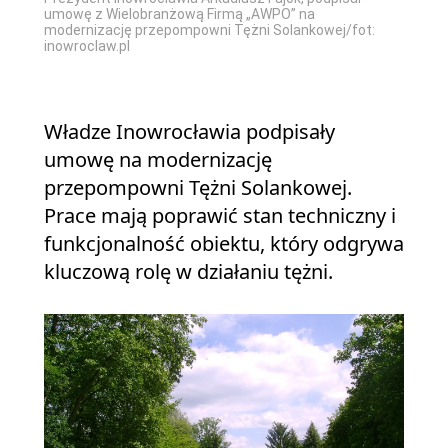
umowę z Wielobranżową Firmą „AWPO” na
modernizację przepompowni Tężni Solankowej/fot:
inowroclaw.pl
Władze Inowrocławia podpisały
umowę na modernizację
przepompowni Tężni Solankowej.
Prace mają poprawić stan techniczny i
funkcjonalność obiektu, który odgrywa
kluczową rolę w działaniu tężni.