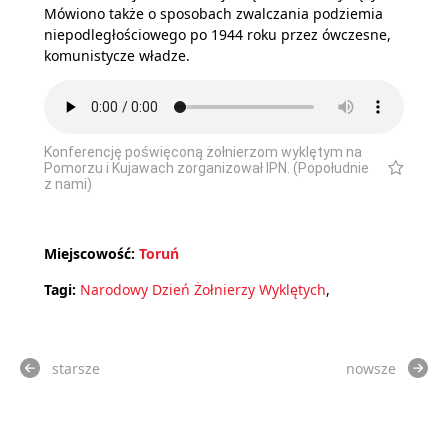
Mówiono także o sposobach zwalczania podziemia
niepodległościowego po 1944 roku przez ówczesne,
komunistycze władze.
Konferencję poświęconą żołnierzom wyklętym na
Pomorzu i Kujawach zorganizował IPN. (Popołudnie
z nami)
Miejscowość:
Toruń
Tagi:
Narodowy Dzień Żołnierzy Wyklętych
,
starsze
nowsze