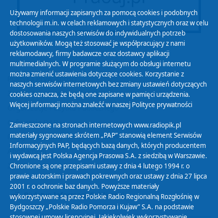
Używamy informacji zapisanych za pomocą cookies i podobnych
technologii m.in. w celach reklamowych i statystycznych oraz w celu
dostosowania naszych serwisów do indywidualnych potrzeb
użytkowników. Mogą też stosować je współpracujący z nami
reklamodawcy, firmy badawcze oraz dostawcy aplikacji
multimedialnych. W programie służącym do obsługi internetu
można zmienić ustawienia dotyczące cookies. Korzystanie z
Polityka Prywatności
naszych serwisów internetowych bez zmiany ustawień dotyczących
Zasady korzystania z Serwisu
cookies oznacza, że będą one zapisane w pamięci urządzenia.
Więcej informacji można znaleźć w naszej
Polityce prywatności
Organizacje Pożytku Publicznego
Cyfryzacja DAB+
Zamieszczone na stronach internetowych www.radiopik.pl
materiały sygnowane skrótem „PAP” stanowią element Serwisów
Polityka ochrony danych osobowych
Informacyjnych PAP, będących bazą danych, których producentem
Abonament
i wydawcą jest Polska Agencja Prasowa S.A. z siedzibą w Warszawie.
Zamówienia publiczne
Chronione są one przepisami ustawy z dnia 4 lutego 1994 r. o
prawie autorskim i prawach pokrewnych oraz ustawy z dnia 27 lipca
2001 r. o ochronie baz danych. Powyższe materiały
Biuletyn Informacji Publicznej
wykorzystywane są przez Polskie Radio Regionalną Rozgłośnię w
Bydgoszczy „Polskie Radio Pomorza i Kujaw” S.A. na podstawie
stosownej umowy licencyjnej. Jakiekolwiek wykorzystywanie