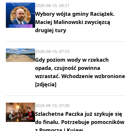
2026-08-10, 08:21
Wybory wójta gminy Raciążek.
Maciej Malinowski zwycięzcą
drugiej tury
2026-08-10, 07:55
Gdy poziom wody w rzekach
opada, czujność powinna
wzrastać. Wchodzenie wzbronione
[zdjęcia]
2026-08-10, 07:00
Szlachetna Paczka już szykuje się
do finału. Potrzebuje pomocników
z Pomorza i Kujaw