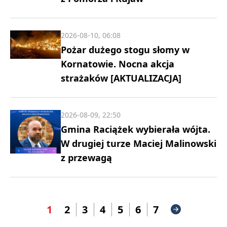
2026-08-10, 06:08
Pożar dużego stogu słomy w
Kornatowie. Nocna akcja
strażaków [AKTUALIZACJA]
2026-08-09, 22:50
Gmina Raciążek wybierała wójta.
W drugiej turze Maciej Malinowski
z przewagą
1
2
3
4
5
6
7