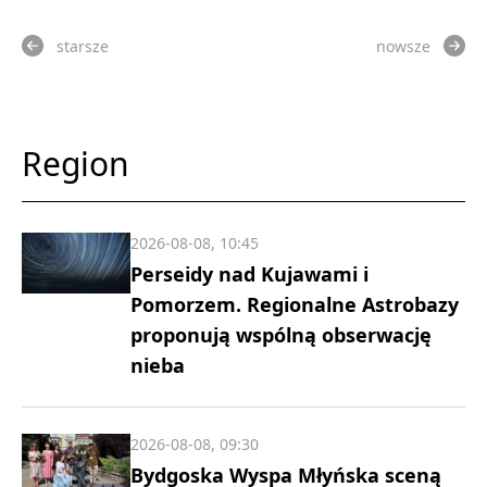
starsze
nowsze
Region
2026-08-08, 10:45
Perseidy nad Kujawami i
Pomorzem. Regionalne Astrobazy
proponują wspólną obserwację
nieba
2026-08-08, 09:30
Bydgoska Wyspa Młyńska sceną