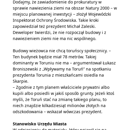
Dodajmy, że zawiadomienie do prokuratury w
sprawie nawiezienia ziemi na obszar Natury 2000 – w
miejscu planowanej inwestycji – złożył Wojewódzki
Inspektorat Ochrony Środowiska. Takie kroki
zapowiedział też prezydent Michał Zaleski.
Deweloper twierdzi, że nie rozpoczął budowy i z
nawiezieniem ziemi nie ma nic wspólnego.
Budowy wieżowca nie chcą toruńscy społecznicy. –
Ten budynek będzie miał 78 metrów. Takiej
dominanty w Toruniu nie ma – argumentował Łukasz
Broniszewski z „Wpływamy na Toruń” na spotkaniu
prezydenta Torunia z mieszkańcami osiedla na
Skarpie.
– Zgodnie z tym planem właściciele prywatni albo
kupili albo posiedli w jakiś sposób grunty. Jeżeli ktoś
myśli, że Toruń stać na zmianę takiego planu, to
niech znajdzie kilkadziesiąt milionów złotych na
odszkodowania – wskazał wówczas prezydent.
Stanowisko Urzędu Miasta
W odniesieniu do materiału, który pojawił się na