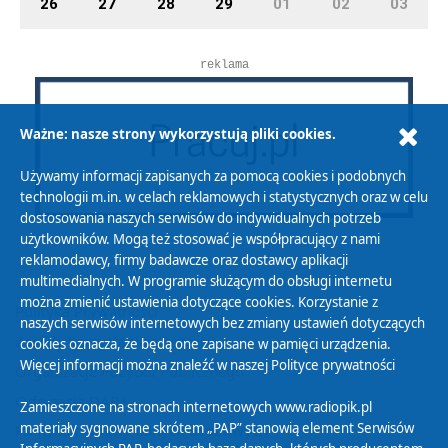
26
27
28
29
01
02
03
reklama
Ważne: nasze strony wykorzystują pliki cookies.
Używamy informacji zapisanych za pomocą cookies i podobnych
technologii m.in. w celach reklamowych i statystycznych oraz w celu
dostosowania naszych serwisów do indywidualnych potrzeb
użytkowników. Mogą też stosować je współpracujący z nami
reklamodawcy, firmy badawcze oraz dostawcy aplikacji
multimedialnych. W programie służącym do obsługi internetu
można zmienić ustawienia dotyczące cookies. Korzystanie z
Polityka Prywatności
naszych serwisów internetowych bez zmiany ustawień dotyczących
Zasady korzystania z Serwisu
cookies oznacza, że będą one zapisane w pamięci urządzenia.
Więcej informacji można znaleźć w naszej
Polityce prywatności
Organizacje Pożytku Publicznego
Cyfryzacja DAB+
Zamieszczone na stronach internetowych www.radiopik.pl
materiały sygnowane skrótem „PAP” stanowią element Serwisów
Polityka ochrony danych osobowych