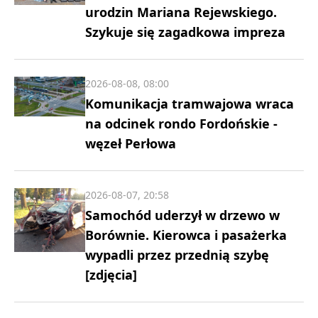
urodzin Mariana Rejewskiego.
Szykuje się zagadkowa impreza
2026-08-08, 08:00
Komunikacja tramwajowa wraca
na odcinek rondo Fordońskie -
węzeł Perłowa
2026-08-07, 20:58
Samochód uderzył w drzewo w
Borównie. Kierowca i pasażerka
wypadli przez przednią szybę
[zdjęcia]