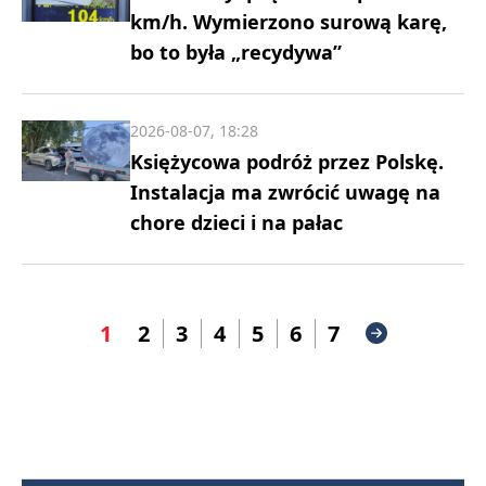
km/h. Wymierzono surową karę,
bo to była „recydywa”
2026-08-07, 18:28
Księżycowa podróż przez Polskę.
Instalacja ma zwrócić uwagę na
chore dzieci i na pałac
1
2
3
4
5
6
7