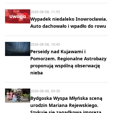
2026-08-08, 11:55
Wypadek niedaleko Inowrocławia.
Auto dachowało i wpadło do rowu
2026-08-08, 10:45
Perseidy nad Kujawami i
Pomorzem. Regionalne Astrobazy
proponują wspólną obserwację
nieba
2026-08-08, 09:30
Bydgoska Wyspa Młyńska sceną
urodzin Mariana Rejewskiego.
Szykuje się zagadkowa impreza