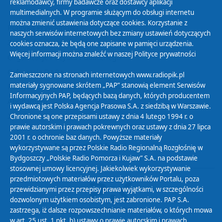
reklamodawcy, firmy badawcze oraz dostawcy aplikacji
multimedialnych. W programie służącym do obsługi internetu
można zmienić ustawienia dotyczące cookies. Korzystanie z
Polityka Prywatności
naszych serwisów internetowych bez zmiany ustawień dotyczących
Zasady korzystania z Serwisu
cookies oznacza, że będą one zapisane w pamięci urządzenia.
Więcej informacji można znaleźć w naszej
Polityce prywatności
Organizacje Pożytku Publicznego
Cyfryzacja DAB+
Zamieszczone na stronach internetowych www.radiopik.pl
materiały sygnowane skrótem „PAP” stanowią element Serwisów
Polityka ochrony danych osobowych
Informacyjnych PAP, będących bazą danych, których producentem
Abonament
i wydawcą jest Polska Agencja Prasowa S.A. z siedzibą w Warszawie.
Zamówienia publiczne
Chronione są one przepisami ustawy z dnia 4 lutego 1994 r. o
prawie autorskim i prawach pokrewnych oraz ustawy z dnia 27 lipca
2001 r. o ochronie baz danych. Powyższe materiały
Biuletyn Informacji Publicznej
wykorzystywane są przez Polskie Radio Regionalną Rozgłośnię w
Bydgoszczy „Polskie Radio Pomorza i Kujaw” S.A. na podstawie
stosownej umowy licencyjnej. Jakiekolwiek wykorzystywanie
przedmiotowych materiałów przez użytkowników Portalu, poza
przewidzianymi przez przepisy prawa wyjątkami, w szczególności
dozwolonym użytkiem osobistym, jest zabronione. PAP S.A.
zastrzega, iż dalsze rozpowszechnianie materiałów, o których mowa
w art. 25 ust. 1 pkt. b) ustawy o prawie autorskim i prawach