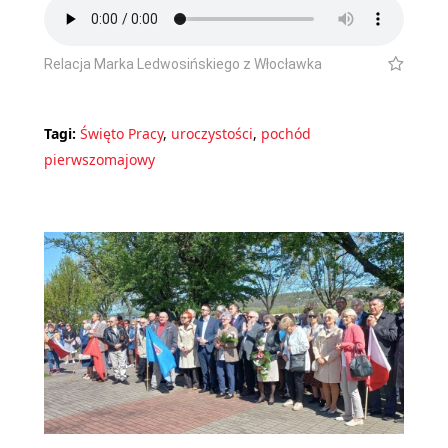
Relacja Marka Ledwosińskiego z Włocławka
Tagi:
Święto Pracy
,
uroczystości
,
pochód
pierwszomajowy