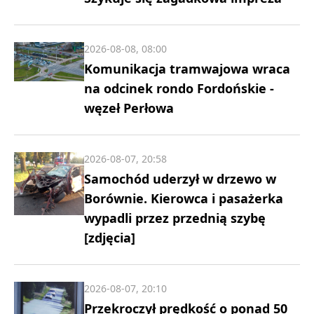
2026-08-08, 08:00
Komunikacja tramwajowa wraca
na odcinek rondo Fordońskie -
węzeł Perłowa
2026-08-07, 20:58
Samochód uderzył w drzewo w
Borównie. Kierowca i pasażerka
wypadli przez przednią szybę
[zdjęcia]
2026-08-07, 20:10
Przekroczył prędkość o ponad 50