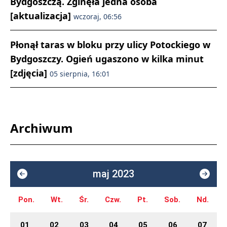
Bydgoszczą. Zginęła jedna osoba
[aktualizacja]
wczoraj, 06:56
Płonął taras w bloku przy ulicy Potockiego w
Bydgoszczy. Ogień ugaszono w kilka minut
[zdjęcia]
05 sierpnia, 16:01
Archiwum
maj 2023
Pon.
Wt.
Śr.
Czw.
Pt.
Sob.
Nd.
01
02
03
04
05
06
07