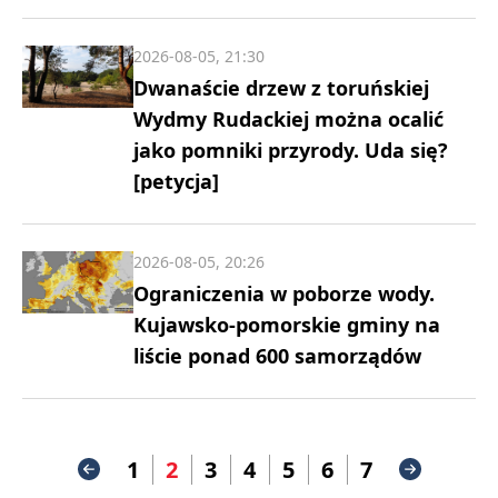
2026-08-05, 21:30
Dwanaście drzew z toruńskiej
Wydmy Rudackiej można ocalić
jako pomniki przyrody. Uda się?
[petycja]
2026-08-05, 20:26
Ograniczenia w poborze wody.
Kujawsko-pomorskie gminy na
liście ponad 600 samorządów
1
2
3
4
5
6
7