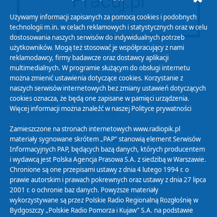
Używamy informacji zapisanych za pomocą cookies i podobnych
technologii m.in. w celach reklamowych i statystycznych oraz w celu
dostosowania naszych serwisów do indywidualnych potrzeb
użytkowników. Mogą też stosować je współpracujący z nami
reklamodawcy, firmy badawcze oraz dostawcy aplikacji
multimedialnych. W programie służącym do obsługi internetu
można zmienić ustawienia dotyczące cookies. Korzystanie z
Polityka Prywatności
naszych serwisów internetowych bez zmiany ustawień dotyczących
Zasady korzystania z Serwisu
cookies oznacza, że będą one zapisane w pamięci urządzenia.
Więcej informacji można znaleźć w naszej
Polityce prywatności
Organizacje Pożytku Publicznego
Cyfryzacja DAB+
Zamieszczone na stronach internetowych www.radiopik.pl
materiały sygnowane skrótem „PAP” stanowią element Serwisów
Polityka ochrony danych osobowych
Informacyjnych PAP, będących bazą danych, których producentem
Abonament
i wydawcą jest Polska Agencja Prasowa S.A. z siedzibą w Warszawie.
Zamówienia publiczne
Chronione są one przepisami ustawy z dnia 4 lutego 1994 r. o
prawie autorskim i prawach pokrewnych oraz ustawy z dnia 27 lipca
2001 r. o ochronie baz danych. Powyższe materiały
Biuletyn Informacji Publicznej
wykorzystywane są przez Polskie Radio Regionalną Rozgłośnię w
Bydgoszczy „Polskie Radio Pomorza i Kujaw” S.A. na podstawie