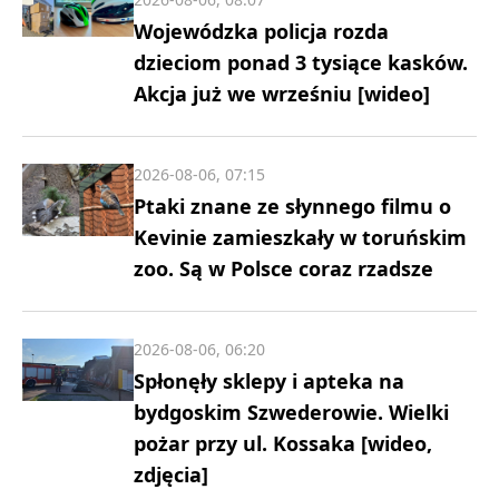
Wojewódzka policja rozda
dzieciom ponad 3 tysiące kasków.
Akcja już we wrześniu [wideo]
2026-08-06, 07:15
Ptaki znane ze słynnego filmu o
Kevinie zamieszkały w toruńskim
zoo. Są w Polsce coraz rzadsze
2026-08-06, 06:20
Spłonęły sklepy i apteka na
bydgoskim Szwederowie. Wielki
pożar przy ul. Kossaka [wideo,
zdjęcia]