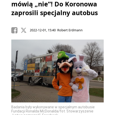
mówią „nie”! Do Koronowa
zaprosili specjalny autobus
2022-12-01, 15:40 Robert Erdmann
Wydarz
pomaga
„Łatwo
Badania były wykonywane w specjalnym autobusie
Fundacji Ronalda McDonalda/fot. Stowarzyszenie