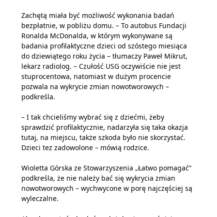
Zachętą miała być możliwość wykonania badań
bezpłatnie, w pobliżu domu. – To autobus Fundacji
Ronalda McDonalda, w którym wykonywane są
badania profilaktyczne dzieci od szóstego miesiąca
do dziewiątego roku życia – tłumaczy Paweł Mikrut,
lekarz radiolog. – Czułość USG oczywiście nie jest
stuprocentowa, natomiast w dużym procencie
pozwala na wykrycie zmian nowotworowych –
podkreśla.
– I tak chcieliśmy wybrać się z dziećmi, żeby
sprawdzić profilaktycznie, nadarzyła się taka okazja
tutaj, na miejscu, także szkoda było nie skorzystać.
Dzieci tez zadowolone – mówią rodzice.
Wioletta Górska ze Stowarzyszenia „Łatwo pomagać”
podkreśla, że nie należy bać się wykrycia zmian
nowotworowych – wychwycone w porę najczęściej są
wyleczalne.