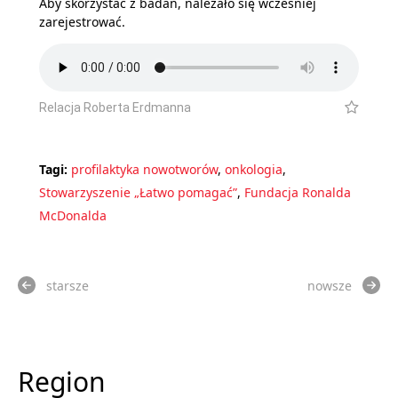
Aby skorzystać z badań, należało się wcześniej
zarejestrować.
Relacja Roberta Erdmanna
Tagi:
profilaktyka nowotworów
,
onkologia
,
Stowarzyszenie „Łatwo pomagać”
,
Fundacja Ronalda
McDonalda
starsze
nowsze
Region