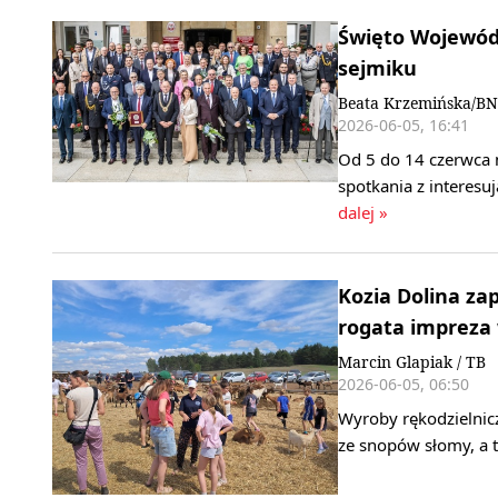
Święto Wojewódz
sejmiku
Beata Krzemińska/BN
2026-06-05, 16:41
Od 5 do 14 czerwca 
spotkania z interes
dalej »
Kozia Dolina za
rogata impreza 
Marcin Glapiak / TB
2026-06-05, 06:50
Wyroby rękodzielnic
ze snopów słomy, a 