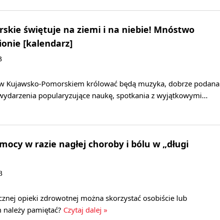
kie świętuje na ziemi i na niebie! Mnóstwo
onie [kalendarz]
B
 w Kujawsko-Pomorskiem królować będą muzyka, dobrze podana
e wydarzenia popularyzujące naukę, spotkania z wyjątkowymi…
mocy w razie nagłej choroby i bólu w „długi
B
cznej opieki zdrowotnej można skorzystać osobiście lub
m należy pamiętać?
Czytaj dalej »