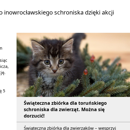
to inowrocławskiego schroniska dzięki akcji
ym
siąc
cza,
ję.
ę 5
Świąteczna zbiórka dla toruńskiego
schroniska dla zwierząt. Można się
dorzucić!
Świąteczna zbiórka dla zwierzaków – wesprzyj