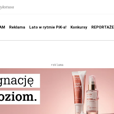
Sykstusa
AM
Reklama
Lato w rytmie PiK-a!
Konkursy
REPORTAŻE
reklama