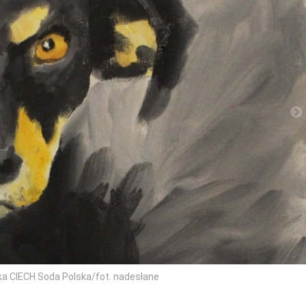
ka CIECH Soda Polska/fot. nadesłane