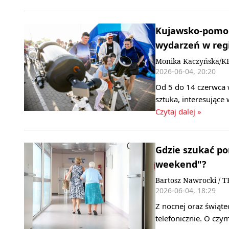
Kujawsko-pomors
wydarzeń w regi
Monika Kaczyńska/K
2026-06-04, 20:20
Od 5 do 14 czerwca
sztuka, interesując
Czytaj dalej »
Gdzie szukać po
weekend"?
Bartosz Nawrocki / T
2026-06-04, 18:29
Z nocnej oraz świąte
telefonicznie. O czy