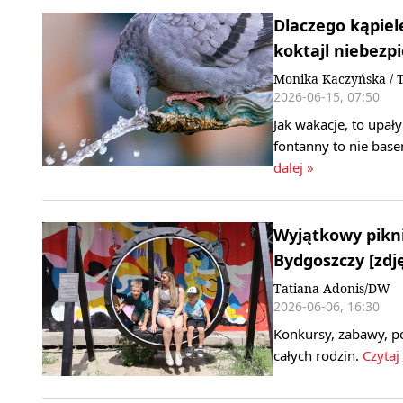
Dlaczego kąpiel
koktajl niebezp
Monika Kaczyńska / 
2026-06-15, 07:50
Jak wakacje, to upały
fontanny to nie bas
dalej »
Wyjątkowy pikni
Bydgoszczy [zdję
Tatiana Adonis/DW
2026-06-06, 16:30
Konkursy, zabawy, po
całych rodzin.
Czytaj 