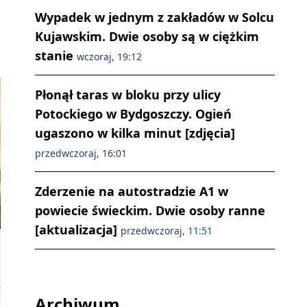
Wypadek w jednym z zakładów w Solcu
Kujawskim. Dwie osoby są w ciężkim
stanie
wczoraj, 19:12
Schronisko dla zwierząt w Inowrocławiu/fot. nadesłane
Płonął taras w bloku przy ulicy
Potockiego w Bydgoszczy. Ogień
ugaszono w kilka minut [zdjęcia]
przedwczoraj, 16:01
Zderzenie na autostradzie A1 w
powiecie świeckim. Dwie osoby ranne
[aktualizacja]
przedwczoraj, 11:51
Archiwum