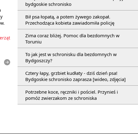
bydgoskie schronisko
a
Bił psa łopatą, a potem żywego zakopał.
cy
Przechodząca kobieta zawiadomiła policję
ów.
Zima coraz bliżej. Pomoc dla bezdomnych w
erząt
Toruniu
To jak jest w schronisku dla bezdomnych w
Bydgoszczy?
e
Cztery łapy, grzbiet kudłaty - dziś dzień psa!
Bydgoskie schronisko zaprasza [wideo, zdjęcia]
Potrzebne koce, ręczniki i pościel. Przynieś i
pomóż zwierzakom ze schroniska