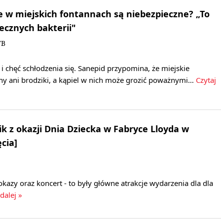
e w miejskich fontannach są niebezpieczne? „To
iecznych bakterii"
TB
 i chęć schłodzenia się. Sanepid przypomina, że miejskie
eny ani brodziki, a kąpiel w nich może grozić poważnymi…
Czytaj
k z okazji Dnia Dziecka w Fabryce Lloyda w
cia]
kazy oraz koncert - to były główne atrakcje wydarzenia dla dla
dalej »