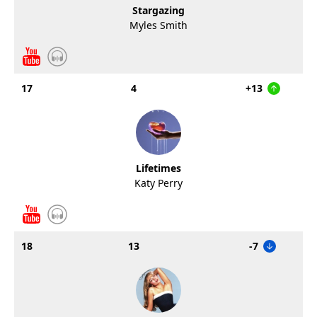
Stargazing
Myles Smith
17
4
+13
Lifetimes
Katy Perry
18
13
-7