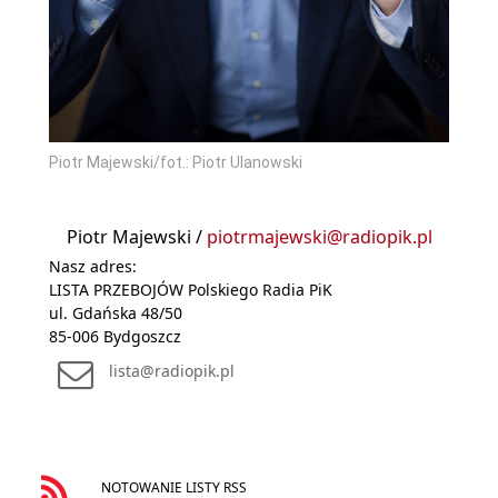
Piotr Majewski/fot.: Piotr Ulanowski
Piotr Majewski /
piotrmajewski@radiopik.pl
Nasz adres:
LISTA PRZEBOJÓW Polskiego Radia PiK
ul. Gdańska 48/50
85-006 Bydgoszcz
lista@radiopik.pl
NOTOWANIE LISTY RSS