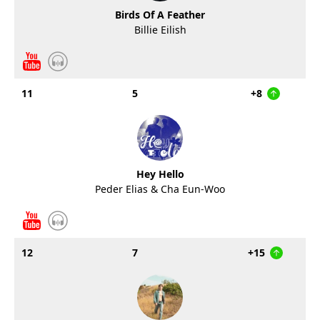
Birds Of A Feather
Billie Eilish
11
5
+8
Hey Hello
Peder Elias & Cha Eun-Woo
12
7
+15