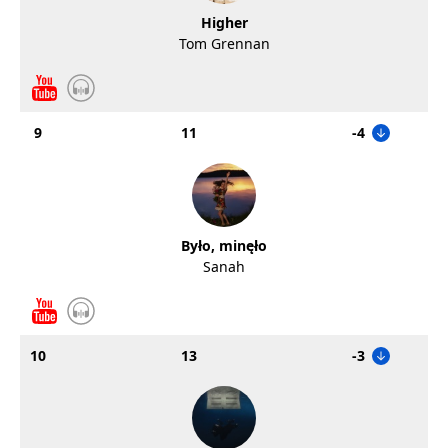
Higher
Tom Grennan
9
11
-4
Było, minęło
Sanah
10
13
-3