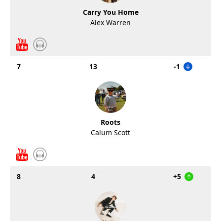
Carry You Home
Alex Warren
7
13
-1
Roots
Calum Scott
8
4
+5