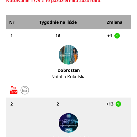
Notowanie 1779 z 19 października 2024 roku.
Nr
Tygodnie na liście
Zmiana
1
16
+1
Dobrostan
Natalia Kukulska
2
2
+13