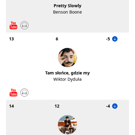
Pretty Slowly
Benson Boone
13
6
-5
Tam słońce, gdzie my
Wiktor Dyduła
14
12
-4