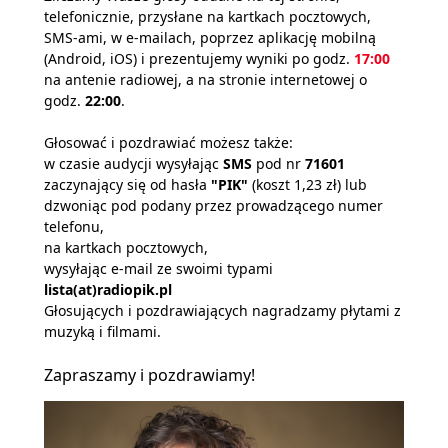
telefonicznie, przysłane na kartkach pocztowych,
SMS-ami, w e-mailach, poprzez aplikację mobilną
(Android, iOS) i prezentujemy wyniki po godz.
17:00
na antenie radiowej, a na stronie internetowej o
godz.
22:00
.
Głosować i pozdrawiać możesz także:
w czasie audycji wysyłając
SMS
pod nr
71601
zaczynający się od hasła
"PIK"
(koszt 1,23 zł) lub
dzwoniąc pod podany przez prowadzącego numer
telefonu,
na kartkach pocztowych,
wysyłając e-mail ze swoimi typami
lista(at)radiopik.pl
Głosujących i pozdrawiających nagradzamy płytami z
muzyką i filmami.
Zapraszamy i pozdrawiamy!