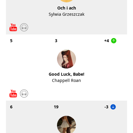
Och i ach
Sylwia Grzeszczak
5
3
+4
Good Luck, Babe!
Chappell Roan
6
19
-3