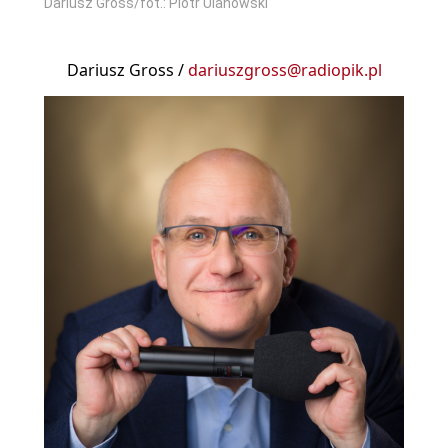
Dariusz Gross/fot.: Piotr Ulanowski
Dariusz Gross /
dariuszgross@radiopik.pl