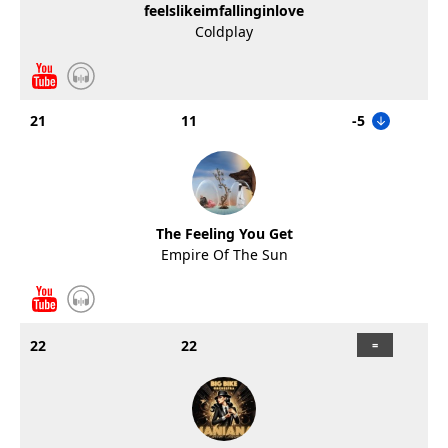
feelslikeimfallinginlove
Coldplay
21
11
-5
The Feeling You Get
Empire Of The Sun
22
22