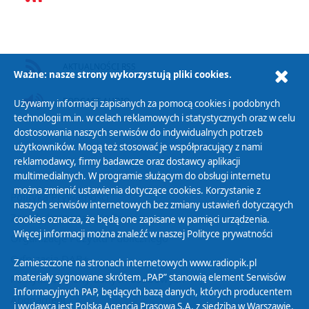
AKTUALNOŚCI RSS
Ważne: nasze strony wykorzystują pliki cookies.
PODCAST AUDIO
Używamy informacji zapisanych za pomocą cookies i podobnych
technologii m.in. w celach reklamowych i statystycznych oraz w celu
dostosowania naszych serwisów do indywidualnych potrzeb
użytkowników. Mogą też stosować je współpracujący z nami
reklamodawcy, firmy badawcze oraz dostawcy aplikacji
multimedialnych. W programie służącym do obsługi internetu
można zmienić ustawienia dotyczące cookies. Korzystanie z
Polityka Prywatności
naszych serwisów internetowych bez zmiany ustawień dotyczących
Zasady korzystania z Serwisu
cookies oznacza, że będą one zapisane w pamięci urządzenia.
Więcej informacji można znaleźć w naszej
Polityce prywatności
Organizacje Pożytku Publicznego
Cyfryzacja DAB+
Zamieszczone na stronach internetowych www.radiopik.pl
materiały sygnowane skrótem „PAP” stanowią element Serwisów
Polityka ochrony danych osobowych
Informacyjnych PAP, będących bazą danych, których producentem
Abonament
i wydawcą jest Polska Agencja Prasowa S.A. z siedzibą w Warszawie.